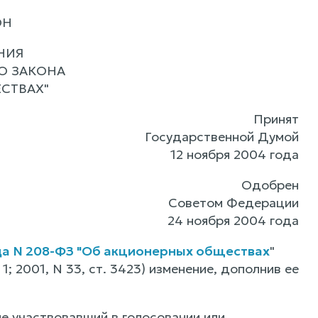
ОН
НИЯ
О ЗАКОНА
СТВАХ"
Принят
Государственной Думой
12 ноября 2004 года
Одобрен
Советом Федерации
24 ноября 2004 года
ода N 208-ФЗ "Об акционерных обществах
"
; 2001, N 33, ст. 3423) изменение, дополнив ее
не участвовавший в голосовании или