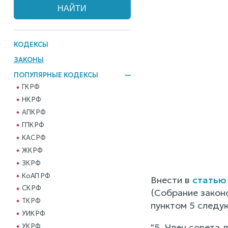
КОДЕКСЫ
ЗАКОНЫ
ПОПУЛЯРНЫЕ КОДЕКСЫ
ГК РФ
НК РФ
АПК РФ
ГПК РФ
КАС РФ
ЖК РФ
ЗК РФ
КоАП РФ
Внести в
статью
СК РФ
(Собрание законо
ТК РФ
пунктом 5 следу
УИК РФ
"5. Член совета
УК РФ