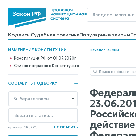
Кодексы
Судебная практика
Популярные законы
П
Калькуляторы
Справочные материалы
Образцы до
ИЗМЕНЕНИЕ КОНСТИТУЦИИ
Начало
/
Законы
Конституция РФ от 01.07.2020г
Cписок поправок в Конституцию
СОСТАВИТЬ ПОДБОРКУ
Федераль
23.06.20
Российск
действие
пример: 116,271,...
+ ДОБАВИТЬ
Федераль