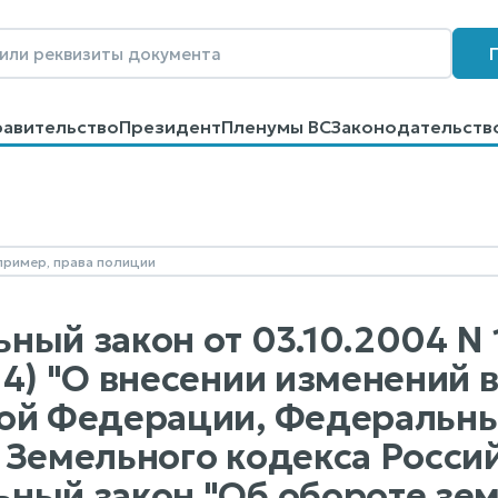
равительство
Президент
Пленумы ВС
Законодательств
говоров
Контакты
Помощь
Поиск
ный закон от 03.10.2004 N 1
14) "О внесении изменений 
ой Федерации, Федеральный
 Земельного кодекса Росси
ный закон "Об обороте зе