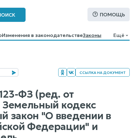
ПОМОЩЬ
ПОИСК
о
Изменения в законодательстве
Законы
Ещё
ССЫЛКА НА ДОКУМЕНТ
23-ФЗ (ред. от
в Земельный кодекс
 закон "О введении в
йской Федерации" и
мель