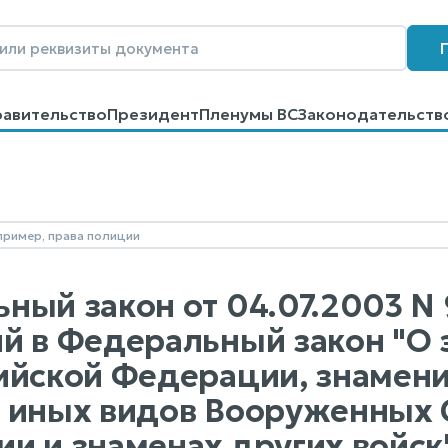
равительство
Президент
Пленумы ВС
Законодательств
говоров
Контакты
Помощь
Поиск
ный закон от 04.07.2003 N 
й в Федеральный закон "О
ийской Федерации, знамени
 иных видов Вооруженных 
и и знаменах других войск