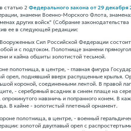
 в статью 2
Федерального закона от 29 декабря 2
рации, знамени Военно-Морского Флота, знамена
енах других войск" (Собрание законодательства Р
жив ее в следующей редакции:
я Вооруженных Сил Российской Федерации состоит
обой и с подтоком. Полотнище знамени прямоуголь
ни и кайма обшиты золотистой тесьмой.
оне полотнища, в центре, - главная фигура Госуд
ый орел, поднявший вверх распущенные крылья. Ор
ьшой короной, соединенными лентой. В правой лапе
 щите, - серебряный всадник в синем плаще на се
 опрокинутого навзничь и попранного конем. В ка
да. В кайме - золотистый плетеный орнамент.
ороне полотнища, в центре, - военный геральдиче
ации: золотой двуглавый орел с распростертыми к