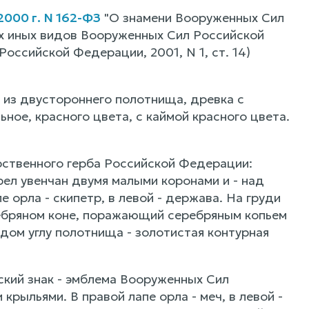
000 г. N 162-ФЗ
"О знамени Вооруженных Сил
х иных видов Вооруженных Сил Российской
оссийской Федерации, 2001, N 1, ст. 14)
 из двустороннего полотнища, древка с
ное, красного цвета, с каймой красного цвета.
арственного герба Российской Федерации:
ел увенчан двумя малыми коронами и - над
 орла - скипетр, в левой - держава. На груди
ребряном коне, поражающий серебряным копьем
ждом углу полотнища - золотистая контурная
ский знак - эмблема Вооруженных Сил
рыльями. В правой лапе орла - меч, в левой -