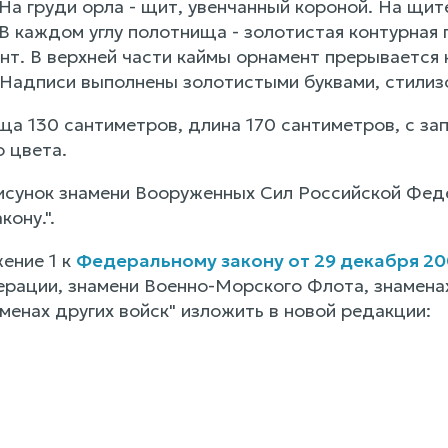
На груди орла - щит, увенчанный короной. На щит
В каждом углу полотнища - золотистая контурная 
нт. В верхней части каймы орнамент прерывается
 Надписи выполнены золотистыми буквами, стили
а 130 сантиметров, длина 170 сантиметров, с зап
о цвета.
сунок знамени Вооруженных Сил Российской Фед
ону.".
ение 1 к
Федеральному закону от 29 декабря 200
рации, знамени Военно-Морского Флота, знамена
менах других войск" изложить в новой редакции: