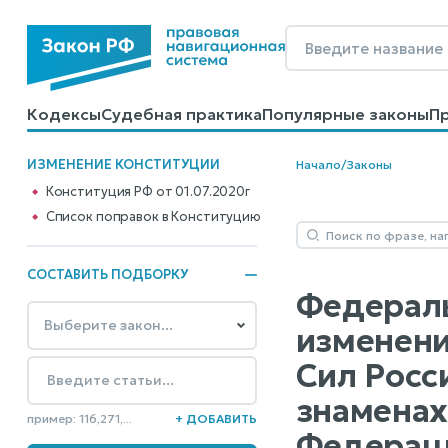
Кодексы
Судебная практика
Популярные законы
П
Калькуляторы
Справочные материалы
Образцы до
ИЗМЕНЕНИЕ КОНСТИТУЦИИ
Начало
/
Законы
Конституция РФ от 01.07.2020г
Cписок поправок в Конституцию
СОСТАВИТЬ ПОДБОРКУ
Федераль
изменени
Сил Росс
знаменах
пример: 116,271,...
+ ДОБАВИТЬ
Федераци