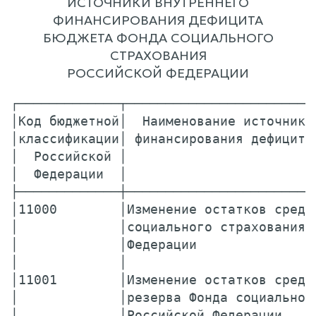
ИСТОЧНИКИ ВНУТРЕННЕГО
ФИНАНСИРОВАНИЯ ДЕФИЦИТА
БЮДЖЕТА ФОНДА СОЦИАЛЬНОГО
СТРАХОВАНИЯ
РОССИЙСКОЙ ФЕДЕРАЦИИ
┌─────────────┬────────────────────────
│Код бюджетной│  Наименование источника
│классификации│ финансирования дефицита
│  Российской │                        
│  Федерации  │                        
├─────────────┼────────────────────────
│11000        │Изменение остатков средс
│             │социального страхования 
│             │Федерации               
│             │                        
│11001        │Изменение остатков средс
│             │резерва Фонда социальног
│             │Российской Федерации    