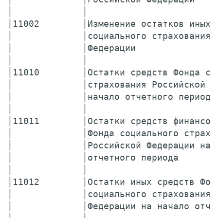
│             │                        
│11002        │Изменение остатков иных 
│             │социального страхования 
│             │Федерации               
│             │                        
│11010        │Остатки средств Фонда со
│             │страхования Российской Ф
│             │начало отчетного периода
│             │                        
│11011        │Остатки средств финансов
│             │Фонда социального страхо
│             │Российской Федерации на 
│             │отчетного периода       
│             │                        
│11012        │Остатки иных средств Фон
│             │социального страхования 
│             │Федерации на начало отче