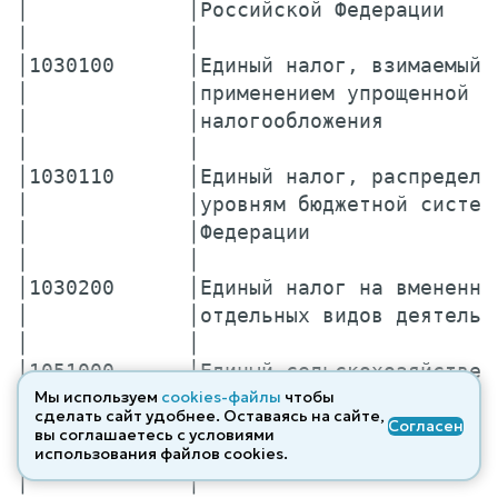
│             │Российской Федерации    
│             │                        
│1030100      │Единый налог, взимаемый 
│             │применением упрощенной с
│             │налогообложения         
│             │                        
│1030110      │Единый налог, распределя
│             │уровням бюджетной систем
│             │Федерации               
│             │                        
│1030200      │Единый налог на вмененны
│             │отдельных видов деятельн
│             │                        
│1051000      │Единый сельскохозяйствен
│             │                        
Мы используем
cookies-файлы
чтобы
сделать сайт удобнее. Оставаясь на сайте,
│1051010      │Единый сельскохозяйствен
Согласен
вы соглашаетесь с условиями
│             │уплачиваемый организация
использования файлов cооkies.
│             │                        