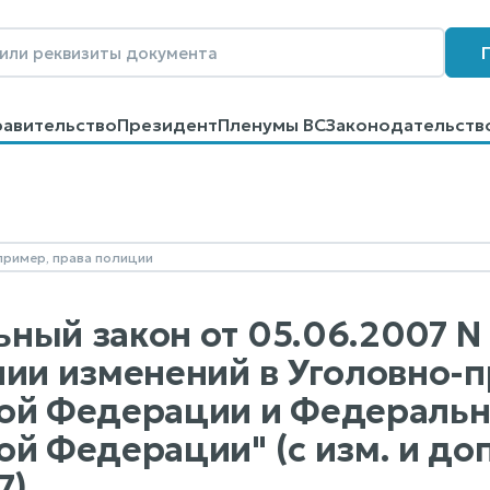
равительство
Президент
Пленумы ВС
Законодательств
говоров
Контакты
Помощь
Поиск
ый закон от 05.06.2007 N 8
нии изменений в Уголовно-
ой Федерации и Федеральн
й Федерации" (с изм. и доп.,
7)