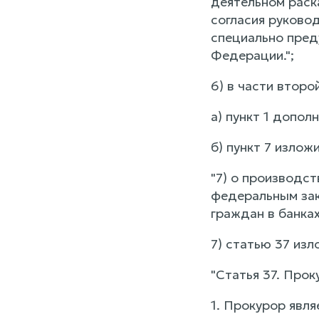
деятельном раск
согласия руковод
специально пред
Федерации.";
6) в части второй
а) пункт 1 дополн
б) пункт 7 изло
"7) о производс
федеральным зак
граждан в банках
7) статью 37 из
"Статья 37. Прок
1. Прокурор явл