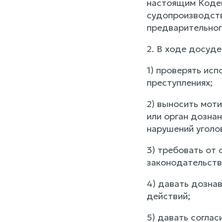
настоящим Кодек
судопроизводств
предварительног
2. В ходе досуд
1) проверять ис
преступлениях;
2) выносить мот
или орган дозна
нарушений уголо
3) требовать от
законодательств
4) давать дозна
действий;
5) давать согла