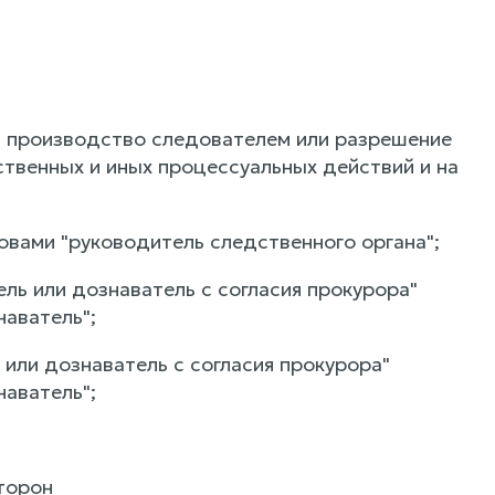
на производство следователем или разрешение
твенных и иных процессуальных действий и на
ловами "руководитель следственного органа";
ель или дознаватель с согласия прокурора"
наватель";
ь или дознаватель с согласия прокурора"
наватель";
торон