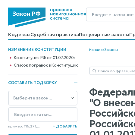
Кодексы
Судебная практика
Популярные законы
П
Калькуляторы
Справочные материалы
Образцы до
ИЗМЕНЕНИЕ КОНСТИТУЦИИ
Начало
/
Законы
Конституция РФ от 01.07.2020г
Cписок поправок в Конституцию
СОСТАВИТЬ ПОДБОРКУ
Федеральн
"О внесе
Российск
Российско
пример: 116,271,...
+ ДОБАВИТЬ
01.01.201