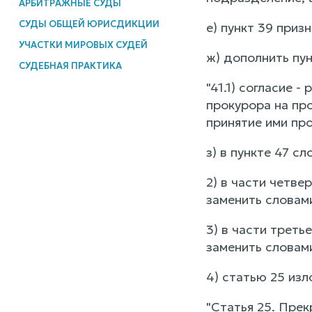
АРБИТРАЖНЫЕ СУДЫ
СУДЫ ОБЩЕЙ ЮРИСДИКЦИИ
е) пункт 39 приз
УЧАСТКИ МИРОВЫХ СУДЕЙ
ж) дополнить пу
СУДЕБНАЯ ПРАКТИКА
"41.1) согласие 
прокурора на пр
принятие ими пр
з) в пункте 47 с
2) в части четве
заменить словами
3) в части треть
заменить словами
4) статью 25 из
"Статья 25. Пре