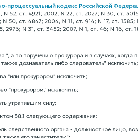
но-процессуальный кодекс Российской Федера
N 52, ст. 4921; 2002, N 22, ст. 2027; N 30, ст. 3015
N 50, ст. 4847; 2004, N 11, ст. 914; N 17, ст. 1585; N
75, 2976; N 31, ст. 3452; 2007, N 1, ст. 46; N 16, ст
ова ", а по поручению прокурора и в случаях, ког
 также дознаватель либо следователь" исключить;
лова "или прокурором" исключить;
лово "прокурором," исключить;
нать утратившим силу;
нктом 38.1 следующего содержания:
тель следственного органа - должностное лицо, 
 также его заместитель;";