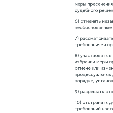
меры пресечения
судебного решен
6) отменять нез
необоснованные 
7) рассматриват
требованиями пр
8) участвовать 
избрании меры п
отмене или изме
процессуальных 
порядке, устано
9) разрешать от
10) отстранять 
требований наст