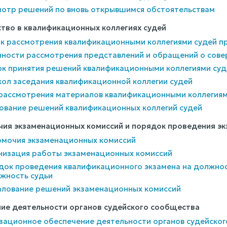
мотр решений по вновь открывшимся обстоятельствам
дство в квалификационных коллегиях судей
ок рассмотрения квалификационными коллегиями судей 
нности рассмотрения представлений и обращений о сов
ок принятия решений квалификационными коллегиями суд
кол заседания квалификационной коллегии судей
 рассмотрения материалов квалификационными коллегиям
ование решений квалификационных коллегий судей
мочия экзаменационных комиссий и порядок проведения э
номочия экзаменационных комиссий
анизация работы экзаменационных комиссий
ядок проведения квалификационного экзамена на должнос
жность судьи
алование решений экзаменационных комиссий
ение деятельности органов судейского сообщества
изационное обеспечение деятельности органов судейско