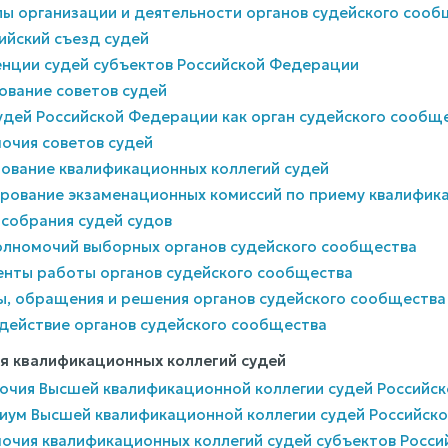
пы организации и деятельности органов судейского сооб
ийский съезд судей
енции судей субъектов Российской Федерации
ование советов судей
судей Российской Федерации как орган судейского сообщ
мочия советов судей
рование квалификационных коллегий судей
мирование экзаменационных комиссий по приему квалифик
 собрания судей судов
полномочий выборных органов судейского сообщества
менты работы органов судейского сообщества
сы, обращения и решения органов судейского сообщества
одействие органов судейского сообщества
ия квалификационных коллегий судей
мочия Высшей квалификационной коллегии судей Российс
диум Высшей квалификационной коллегии судей Российск
мочия квалификационных коллегий судей субъектов Росс