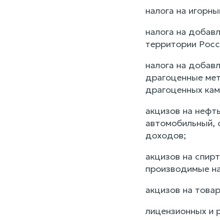
налога на игорн
налога на добав
территории Росс
налога на добав
драгоценные мет
драгоценных кам
акцизов на нефть
автомобильный, с
доходов;
акцизов на спир
производимые на
акцизов на това
лицензионных и 