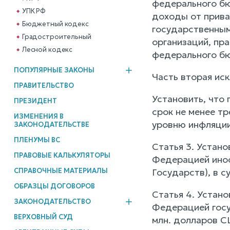
федерального бю
УПК РФ
доходы от прива
Бюджетный кодекс
государственным
Градостроительный
организаций, пра
Лесной кодекс
федерального бю
ПОПУЛЯРНЫЕ ЗАКОНЫ
Часть вторая иск
ПРАВИТЕЛЬСТВО
Установить, что
ПРЕЗИДЕНТ
срок не менее т
ИЗМЕНЕНИЯ В
уровню инфляции
ЗАКОНОДАТЕЛЬСТВЕ
ПЛЕНУМЫ ВС
Статья 3. Устан
ПРАВОВЫЕ КАЛЬКУЛЯТОРЫ
Федерацией инос
СПРАВОЧНЫЕ МАТЕРИАЛЫ
Государств), в 
ОБРАЗЦЫ ДОГОВОРОВ
Статья 4. Устан
ЗАКОНОДАТЕЛЬСТВО
Федерацией госу
ВЕРХОВНЫЙ СУД
млн. долларов СШ