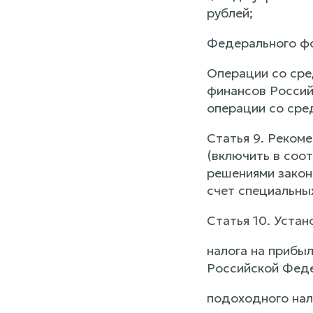
рублей;
Федерального фо
Операции со сре
финансов Россий
операции со сре
Статья 9. Реком
(включить в соо
решениями закон
счет специальных
Статья 10. Уста
налога на прибы
Российской Фед
подоходного нало