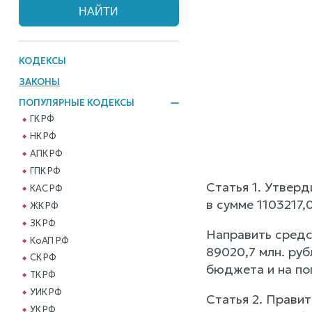
КОДЕКСЫ
ЗАКОНЫ
ПОПУЛЯРНЫЕ КОДЕКСЫ
ГК РФ
НК РФ
АПК РФ
ГПК РФ
Статья 1. Утвер
КАС РФ
в сумме 1103217,0
ЖК РФ
ЗК РФ
Направить средс
КоАП РФ
89020,7 млн. ру
СК РФ
бюджета и на по
ТК РФ
УИК РФ
Статья 2. Прави
УК РФ