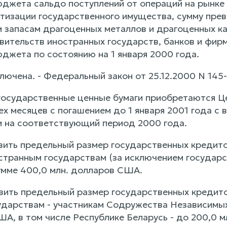
джета сальдо поступлений от операций на рынке 
тизации государственного имущества, сумму пре
 запасам драгоценных металлов и драгоценных 
вительств иностранных государств, банков и фирм
джета по состоянию на 1 января 2000 года.
лючена. - Федеральный закон от 25.12.2000 N 145
 государственные ценные бумаги приобретаются 
рех месяцев с погашением до 1 января 2001 года 
 на соответствующий период 2000 года.
овить предельный размер государственных кредит
транным государствам (за исключением государс
сумме 400,0 млн. долларов США.
овить предельный размер государственных кредит
дарствам - участникам Содружества Независимых Г
А, в том числе Республике Беларусь - до 200,0 м