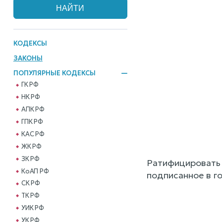
КОДЕКСЫ
ЗАКОНЫ
ПОПУЛЯРНЫЕ КОДЕКСЫ
ГК РФ
НК РФ
АПК РФ
ГПК РФ
КАС РФ
ЖК РФ
ЗК РФ
Ратифицировать 
КоАП РФ
подписанное в г
СК РФ
ТК РФ
УИК РФ
УК РФ