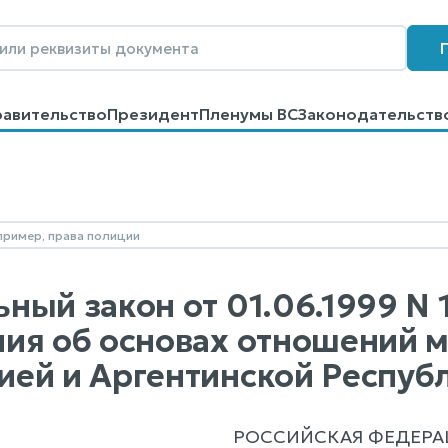
равительство
Президент
Пленумы ВС
Законодательств
говоров
Контакты
Помощь
Поиск
ный закон от 01.06.1999 N
ия об основах отношений 
ей и Аргентинской Респуб
РОССИЙСКАЯ ФЕДЕРА