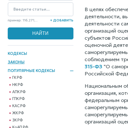
В целях обеспеч
деятельности, в
пример: 116,271,...
+ ДОБАВИТЬ
деятельности са
организаций оце
субъектов Росси
оценочной деяте
саморегулируемы
КОДЕКСЫ
соблюдением тре
ЗАКОНЫ
315-ФЗ
"О саморе
ПОПУЛЯРНЫЕ КОДЕКСЫ
Российской Фед
ГК РФ
НК РФ
Национальным об
АПК РФ
организация, ко
ГПК РФ
федеральным орг
КАС РФ
саморегулируемы
ЖК РФ
саморегулируемы
ЗК РФ
организаций оце
КоАП РФ