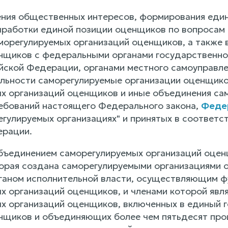
ения общественных интересов, формирования еди
ыработки единой позиции оценщиков по вопросам 
морегулируемых организаций оценщиков, а также 
нщиков с федеральными органами государственной
йской Федерации, органами местного самоуправлен
льности саморегулируемые организации оценщико
х организаций оценщиков и иные объединения са
бований настоящего Федерального закона,
Федер
гулируемых организациях" и принятых в соответс
ерации.
ъединением саморегулируемых организаций оцен
торая создана саморегулируемыми организациями
аном исполнительной власти, осуществляющим фу
х организаций оценщиков, и членами которой явл
х организаций оценщиков, включенных в единый 
нщиков и объединяющих более чем пятьдесят про