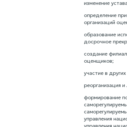
изменение устав
определение при
организаций оце
образование исп
досрочное прекр
создание филиал
оценщиков;
участие в других
реорганизация и
формирование по
саморегулируемы
саморегулируемы
управления наци
управления наци