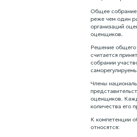
Общее собрание 
реже чем один р
организаций оце
оценщиков.
Решение общего 
считается принят
собрании участв
саморегулируемы
Члены националь
представительст
оценщиков. Кажд
количества его 
К компетенции о
относятся: