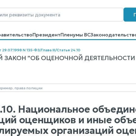
равительство
Президент
Пленумы ВС
Законодательств
говоров
Контакты
Помощь
Поиск
т 29.07.1998 N 135-ФЗ
/
Глава III
/
Статья 24.10
 ЗАКОН "ОБ ОЦЕНОЧНОЙ ДЕЯТЕЛЬНОСТИ В
4.10. Национальное объеди
ций оценщиков и иные объ
лируемых организаций оц