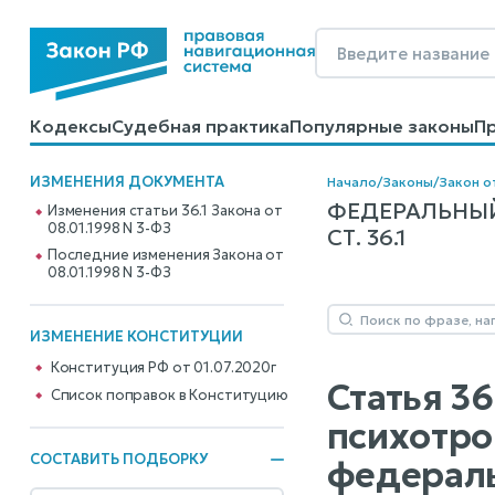
Кодексы
Судебная практика
Популярные законы
П
Калькуляторы
Справочные материалы
Образцы до
ИЗМЕНЕНИЯ ДОКУМЕНТА
Начало
/
Законы
/
Закон о
ФЕДЕРАЛЬНЫЙ
Изменения статьи 36.1 Закона от
08.01.1998 N 3-ФЗ
СТ. 36.1
Последние изменения Закона от
08.01.1998 N 3-ФЗ
ИЗМЕНЕНИЕ КОНСТИТУЦИИ
Конституция РФ от 01.07.2020г
Статья 3
Cписок поправок в Конституцию
психотро
СОСТАВИТЬ ПОДБОРКУ
федераль