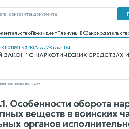
равительство
Президент
Пленумы ВС
Законодательств
говоров
Контакты
Помощь
Поиск
т 08.01.1998 N 3-ФЗ
/
Глава V
/
Статья 36.1
 ЗАКОН "О НАРКОТИЧЕСКИХ СРЕДСТВАХ И
6.1. Особенности оборота на
пных веществ в воинских ч
ных органов исполнительн