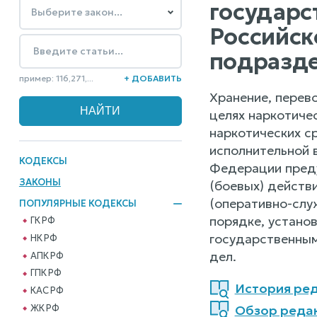
государс
Российск
подразде
пример: 116,271,...
+ ДОБАВИТЬ
Хранение, перево
целях наркотиче
наркотических с
исполнительной 
КОДЕКСЫ
Федерации преду
ЗАКОНЫ
(боевых) действ
(оперативно-слу
ПОПУЛЯРНЫЕ КОДЕКСЫ
порядке, устано
ГК РФ
государственным
НК РФ
дел.
АПК РФ
ГПК РФ
История реда
КАС РФ
Обзор редак
ЖК РФ