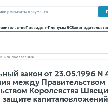
равительство
Президент
Пленумы ВС
Законодательств
говоров
Контакты
Помощь
Поиск
ный закон от 23.05.1996 N
ия между Правительством 
ьством Королевства Швеци
 защите капиталовложений