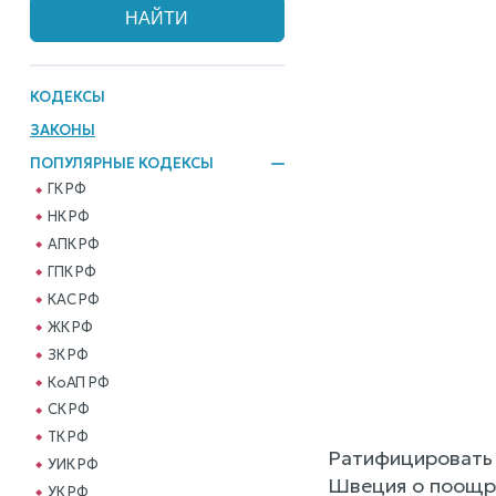
КОДЕКСЫ
ЗАКОНЫ
ПОПУЛЯРНЫЕ КОДЕКСЫ
ГК РФ
НК РФ
АПК РФ
ГПК РФ
КАС РФ
ЖК РФ
ЗК РФ
КоАП РФ
СК РФ
ТК РФ
Ратифицировать
УИК РФ
Швеция о поощре
УК РФ