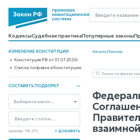
Кодексы
Судебная практика
Популярные законы
П
Калькуляторы
Справочные материалы
Образцы до
ИЗМЕНЕНИЕ КОНСТИТУЦИИ
Начало
/
Законы
Конституция РФ от 01.07.2020г
Cписок поправок в Конституцию
СОСТАВИТЬ ПОДБОРКУ
Федераль
Соглашен
Правител
взаимной
пример: 116,271,...
+ ДОБАВИТЬ