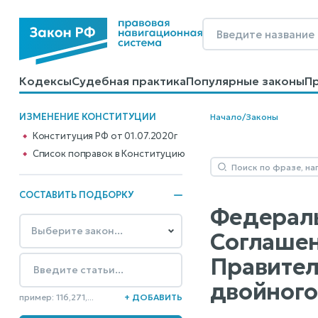
Кодексы
Судебная практика
Популярные законы
П
Калькуляторы
Справочные материалы
Образцы до
ИЗМЕНЕНИЕ КОНСТИТУЦИИ
Начало
/
Законы
Конституция РФ от 01.07.2020г
Cписок поправок в Конституцию
СОСТАВИТЬ ПОДБОРКУ
Федераль
Соглашен
Правител
двойного
пример: 116,271,...
+ ДОБАВИТЬ