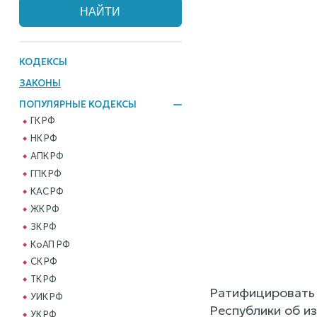
КОДЕКСЫ
ЗАКОНЫ
ПОПУЛЯРНЫЕ КОДЕКСЫ
ГК РФ
НК РФ
АПК РФ
ГПК РФ
КАС РФ
ЖК РФ
ЗК РФ
КоАП РФ
СК РФ
ТК РФ
Ратифицировать
УИК РФ
Республики об и
УК РФ