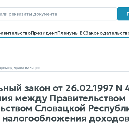
равительство
Президент
Пленумы ВС
Законодательств
говоров
Контакты
Помощь
Поиск
ный закон от 26.02.1997 N 
ия между Правительством 
ьством Словацкой Республ
 налогообложения доходов