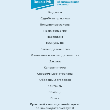
Кодексы
Судебная практика
Популярные законы
Правительство
Президент
Пленумы ВС
Законодательство
Изменения в законодательстве
Законы
Калькуляторы
Справочные материалы
Образцы договоров
Контакты
Помощь
Поиск
Правовой навигационный сервис
по законодательству РФ