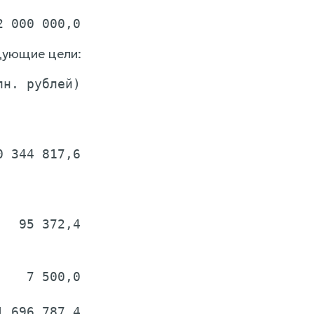
дующие цели:
н. рублей)

 344 817,6

  95 372,4

   7 500,0

 696 787,4
