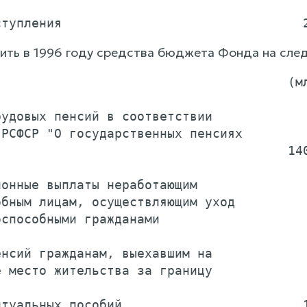
вить в 1996 году средства бюджета Фонда на сле
                                      (мл
удовых пенсий в соответствии

РСФСР "О государственных пенсиях

                                      140
онные выплаты неработающим

бным лицам, осуществляющим уход

способными гражданами                    
нсий гражданам, выехавшим на

 место жительства за границу             
туальных пособий                        1