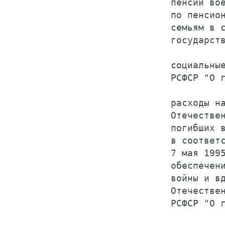
    пенсии вое
    по пенсион
    семьям в с
    государств
    социальные
    РСФСР "О г
    расходы на
    Отечествен
    погибших в
    в соответс
    7 мая 1995
    обеспечени
    войны и вд
    Отечествен
    РСФСР "О г