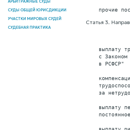
АРБИТРАЖНЫЕ СУДЫ
СУДЫ ОБЩЕЙ ЮРИСДИКЦИИ
УЧАСТКИ МИРОВЫХ СУДЕЙ
Статья 3. Напра
СУДЕБНАЯ ПРАКТИКА
              
    выплату тр
    с Законом 
    в РСФСР"  
    компенсаци
    трудоспосо
    за нетрудо
    выплату пе
    постоянное
    выплату ри