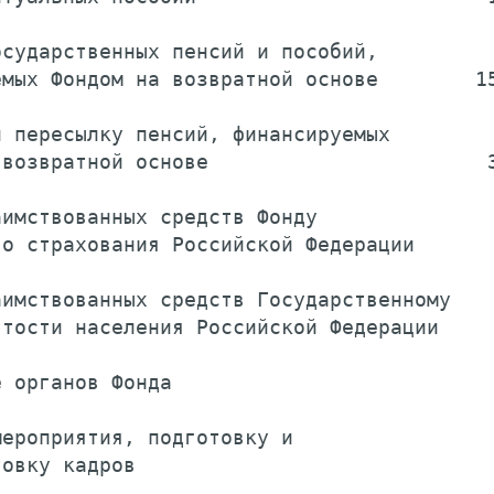
сударственных пенсий и пособий,

мых Фондом на возвратной основе        15
 пересылку пенсий, финансируемых

возвратной основе                       3
имствованных средств Фонду

о страхования Российской Федерации       
имствованных средств Государственному

тости населения Российской Федерации     
 органов Фонда                           
ероприятия, подготовку и

овку кадров                              