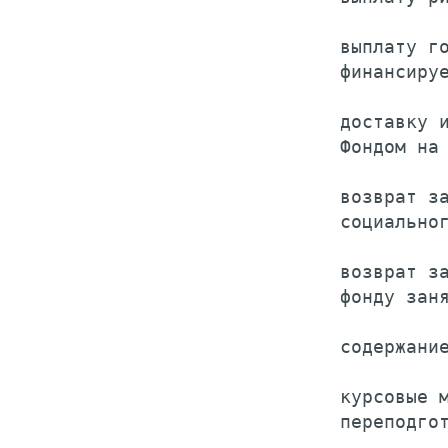
    выплату го
    финансируе
    доставку и
    Фондом на 
    возврат за
    социальног
    возврат за
    фонду заня
    содержание
    курсовые м
    переподгот