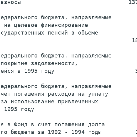
взносы                                137
едерального бюджета, направляемые

 на целевое финансирование

сударственных пенсий в объеме

                                       18
едерального бюджета, направляемые

покрытие задолженности,

ейся в 1995 году                        3
едерального бюджета, направляемые

чет погашения расходов на уплату

за использование привлеченных

 1995 году                               
я в Фонд в счет погашения долга

го бюджета за 1992 - 1994 годы          1