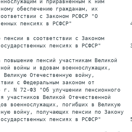
ннослужащим и приравненным к ним

ному обеспечению гражданам, их

оответствии с Законом РСФСР "О

енных пенсиях в РСФСР"                  4
 пенсии в соответствии с Законом

осударственных пенсиях в РСФСР"         3
 повышение пенсий участникам Великой

ной войны и вдовам военнослужащих,

 Великую Отечественную войну,

твии с Федеральным законом от

 г. N 72-ФЗ "Об улучшении пенсионного

я участников Великой Отечественной

ов военнослужащих, погибших в Великую

ную войну, получающих пенсии по Закону

осударственных пенсиях в РСФСР"         5