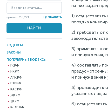
на них задач пр
1) осуществлять
пример: 116,271,...
+ ДОБАВИТЬ
порядка конвоир
2) требовать от
законодательств
КОДЕКСЫ
3) применять к 
ЗАКОНЫ
и принуждения, 
ПОПУЛЯРНЫЕ КОДЕКСЫ
4) составлять п
ГК РФ
предусмотренных
НК РФ
и принуждения к
АПК РФ
ГПК РФ
5) производить 
КАС РФ
указанных лиц з
ЖК РФ
ЗК РФ
6) осуществлять
КоАП РФ