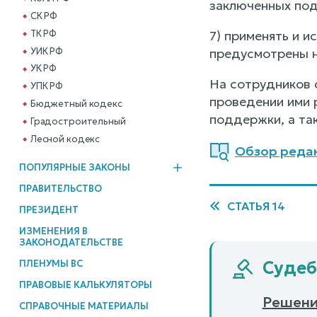
заключенных под 
СК РФ
ТК РФ
7) применять и и
УИК РФ
предусмотрены 
УК РФ
На сотрудников 
УПК РФ
проведении ими 
Бюджетный кодекс
поддержки, а та
Градостроительный
Лесной кодекс
Обзор редакц
ПОПУЛЯРНЫЕ ЗАКОНЫ
ПРАВИТЕЛЬСТВО
СТАТЬЯ 14
ПРЕЗИДЕНТ
ИЗМЕНЕНИЯ В
ЗАКОНОДАТЕЛЬСТВЕ
Судебн
ПЛЕНУМЫ ВС
ПРАВОВЫЕ КАЛЬКУЛЯТОРЫ
Решение
СПРАВОЧНЫЕ МАТЕРИАЛЫ