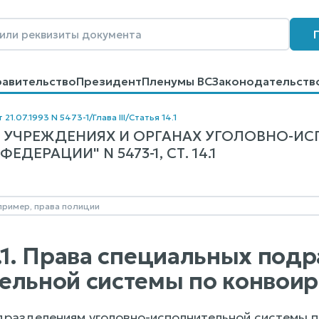
равительство
Президент
Пленумы ВС
Законодательств
говоров
Контакты
Помощь
Поиск
 21.07.1993 N 5473-1
/
Глава III
/
Статья 14.1
Б УЧРЕЖДЕНИЯХ И ОРГАНАХ УГОЛОВНО-И
ДЕРАЦИИ" N 5473-1, СТ. 14.1
4.1. Права специальных под
ельной системы по конвои
разделениям уголовно-исполнительной системы п