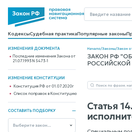
Кодексы
Судебная практика
Популярные законы
П
Калькуляторы
Справочные материалы
Образцы до
ИЗМЕНЕНИЯ ДОКУМЕНТА
Начало
/
Законы
/
Закон от
ЗАКОН РФ "О
Последние изменения Закона от
21.07.1993 N 5473-1
РОССИЙСКОЙ ФЕ
ИЗМЕНЕНИЕ КОНСТИТУЦИИ
Конституция РФ от 01.07.2020г
Cписок поправок в Конституцию
Статья 1
СОСТАВИТЬ ПОДБОРКУ
исполнит
Специальным под