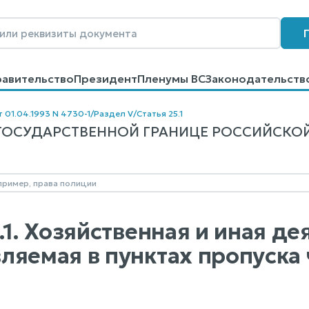
равительство
Президент
Пленумы ВС
Законодательств
говоров
Контакты
Помощь
Поиск
т 01.04.1993 N 4730-1
/
Раздел V
/
Статья 25.1
ГОСУДАРСТВЕННОЙ ГРАНИЦЕ РОССИЙСКОЙ ФЕ
.1. Хозяйственная и иная де
ляемая в пунктах пропуска