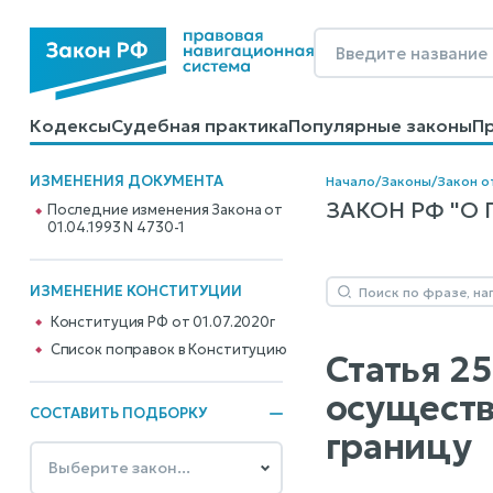
Кодексы
Судебная практика
Популярные законы
П
Калькуляторы
Справочные материалы
Образцы до
ИЗМЕНЕНИЯ ДОКУМЕНТА
Начало
/
Законы
/
Закон о
ЗАКОН РФ "О 
Последние изменения Закона от
01.04.1993 N 4730-1
ИЗМЕНЕНИЕ КОНСТИТУЦИИ
Конституция РФ от 01.07.2020г
Cписок поправок в Конституцию
Статья 25
осуществ
СОСТАВИТЬ ПОДБОРКУ
границу