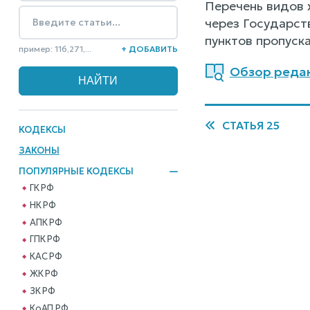
Перечень видов 
через Государст
пунктов пропуск
пример: 116,271,...
+ ДОБАВИТЬ
Обзор редакц
СТАТЬЯ 25
КОДЕКСЫ
ЗАКОНЫ
ПОПУЛЯРНЫЕ КОДЕКСЫ
ГК РФ
НК РФ
АПК РФ
ГПК РФ
КАС РФ
ЖК РФ
ЗК РФ
КоАП РФ