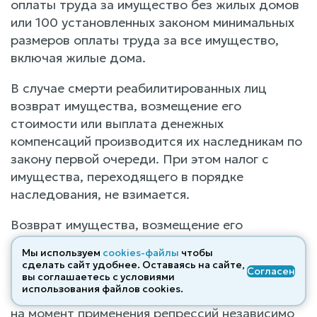
оплаты труда за имущество без жилых домов
или 100 установленных законом минимальных
размеров оплаты труда за все имущество,
включая жилые дома.
В случае смерти реабилитированных лиц
возврат имущества, возмещение его
стоимости или выплата денежных
компенсаций производится их наследникам по
закону первой очереди. При этом налог с
имущества, переходящего в порядке
наследования, не взимается.
Возврат имущества, возмещение его
стоимости или выплата денежных
Мы используем
cookies-файлы
чтобы
компенсаций производится
сделать сайт удобнее. Оставаясь на сайте,
Согласен
реабилитированным лицам по месту
вы соглашаетесь с условиями
использования файлов cооkies.
нахождения или реализации этого имущества
на момент применения репрессий независимо