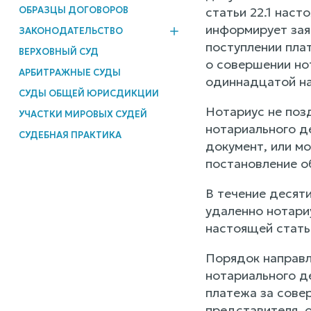
ОБРАЗЦЫ ДОГОВОРОВ
статьи 22.1 нас
информирует зая
ЗАКОНОДАТЕЛЬСТВО
поступлении пла
ВЕРХОВНЫЙ СУД
о совершении но
АРБИТРАЖНЫЕ СУДЫ
одиннадцатой на
СУДЫ ОБЩЕЙ ЮРИСДИКЦИИ
Нотариус не поз
УЧАСТКИ МИРОВЫХ СУДЕЙ
нотариального д
СУДЕБНАЯ ПРАКТИКА
документ, или м
постановление о
В течение десят
удаленно нотари
настоящей стать
Порядок направл
нотариального д
платежа за сове
представителя, 