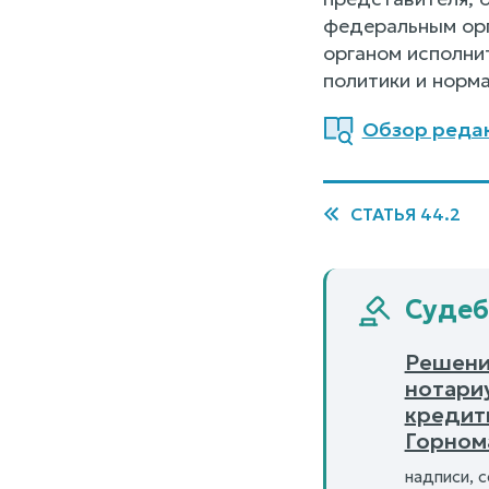
федеральным орг
органом исполни
политики и норм
Обзор редакц
СТАТЬЯ 44.2
Судебн
Решени
нотари
кредит
Горном
надписи, с