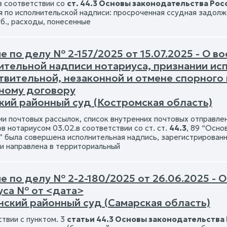
в соответствии со
ст. 44.3 Основы законодательства Ро
я по исполнительской надписи: просроченная ссудная задолж
уб., расходы, понесенные
 по делу № 2-157/2025 от 15.07.2025 - О в
ительной надписи нотариуса, признании ис
твительной, незаконной и отмене спорного
ному договору
кий районный суд (Костромская область)
ии почтовых рассылок, список внутренних почтовых отправлен
в нотариусом 03.02.в соответствии со ст. ст.
44.3
, 89 “Осн
” была совершена исполнительная надпись, зарегистрирован
 и направлена в территориальный
е по делу № 2-2-180/2025 от 26.06.2025 - 
уса № от <дата>
нский районный суд (Самарская область)
твии с пунктом. 3
статьи 44.3 Основы законодательства