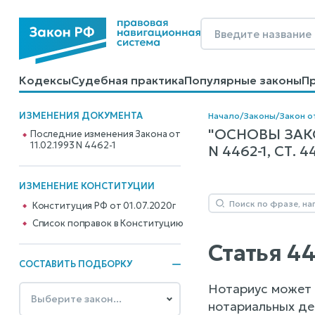
Кодексы
Судебная практика
Популярные законы
П
Калькуляторы
Справочные материалы
Образцы до
ИЗМЕНЕНИЯ ДОКУМЕНТА
Начало
/
Законы
/
Закон о
"ОСНОВЫ ЗАКО
Последние изменения Закона от
11.02.1993 N 4462-1
N 4462-1, СТ. 4
ИЗМЕНЕНИЕ КОНСТИТУЦИИ
Конституция РФ от 01.07.2020г
Cписок поправок в Конституцию
Статья 4
СОСТАВИТЬ ПОДБОРКУ
Нотариус может 
нотариальных дей