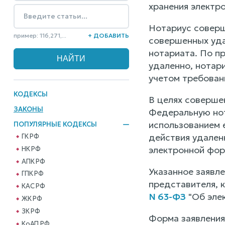
хранения электро
Нотариус соверш
пример: 116,271,...
+ ДОБАВИТЬ
совершенных уда
нотариата. По п
удаленно, нотар
учетом требован
КОДЕКСЫ
В целях соверше
ЗАКОНЫ
Федеральную нот
использованием 
ПОПУЛЯРНЫЕ КОДЕКСЫ
действия удален
ГК РФ
электронной фор
НК РФ
АПК РФ
Указанное заявл
ГПК РФ
представителя, 
КАС РФ
N 63-ФЗ
"Об элек
ЖК РФ
ЗК РФ
Форма заявления
КоАП РФ