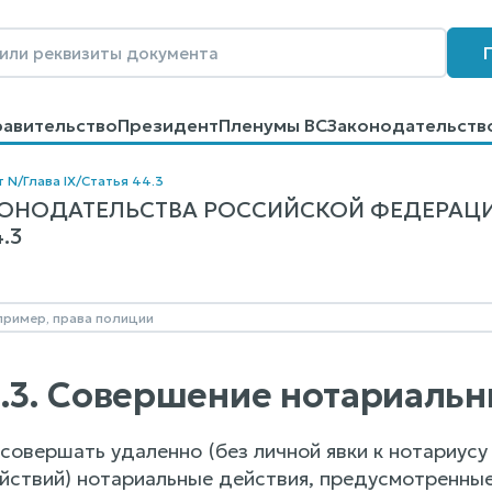
равительство
Президент
Пленумы ВС
Законодательств
говоров
Контакты
Помощь
Поиск
т N
/
Глава IX
/
Статья 44.3
НОДАТЕЛЬСТВА РОССИЙСКОЙ ФЕДЕРАЦИИ О 
4.3
4.3. Совершение нотариаль
совершать удаленно (без личной явки к нотариусу
ствий) нотариальные действия, предусмотренные стат