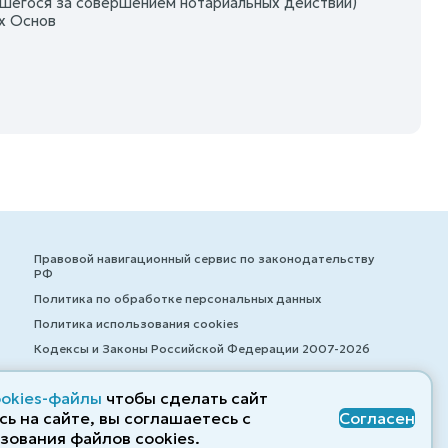
вшегося за совершением нотариальных действий)
х Основ
Правовой навигационный сервис по законодательству
РФ
Политика по обработке персональных данных
Политика использования cookies
Кодексы и Законы Российской Федерации 2007-2026
ookies-файлы
чтобы сделать сайт
ь на сайте, вы соглашаетесь с
Согласен
© ZAKONRF.INFO
зования файлов cооkies.