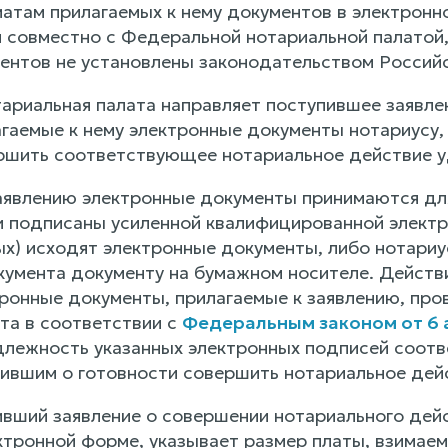
матам прилагаемых к нему документов в электрон
 совместно с Федеральной нотариальной палатой,
ентов не установлены законодательством Россий
ариальная палата направляет поступившее заявле
агаемые к нему электронные документы нотариусу,
ршить соответствующее нотариальное действие у
аявлению электронные документы принимаются дл
и подписаны усиленной квалифицированной электро
ых) исходят электронные документы, либо нотари
кумента документу на бумажном носителе. Действ
ронные документы, прилагаемые к заявлению, пр
та в соответствии с
Федеральным законом от 6 а
длежность указанных электронных подписей соо
вившим о готовности совершить нотариальное дей
ивший заявление о совершении нотариального дейс
ктронной форме, указывает размер платы, взимаем