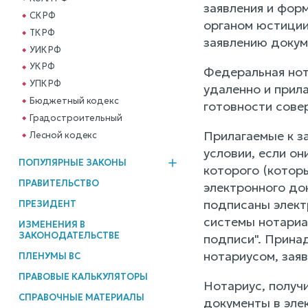
заявления и фор
СК РФ
органом юстиции
ТК РФ
заявлению докум
УИК РФ
УК РФ
Федеральная нот
УПК РФ
удаленно и прил
Бюджетный кодекс
готовности сове
Градостроительный
Прилагаемые к з
Лесной кодекс
условии, если он
ПОПУЛЯРНЫЕ ЗАКОНЫ
которого (котор
ПРАВИТЕЛЬСТВО
электронного до
подписаны элект
ПРЕЗИДЕНТ
системы нотариа
ИЗМЕНЕНИЯ В
ЗАКОНОДАТЕЛЬСТВЕ
подписи". Прина
нотариусом, зая
ПЛЕНУМЫ ВС
ПРАВОВЫЕ КАЛЬКУЛЯТОРЫ
Нотариус, получ
СПРАВОЧНЫЕ МАТЕРИАЛЫ
документы в эле