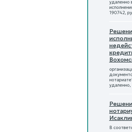
удаленно 
исполнени
190742, р
Решение
исполн
недейс
кредит
Вохомс
организац
документо
нотариате
удаленно,
Решени
нотари
Исакли
В соответс