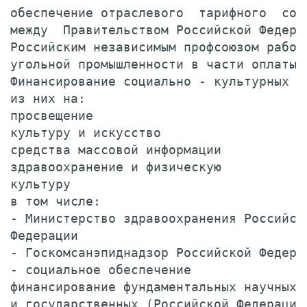
обеспечение отраслевого  тарифного  согл
между  Правительством Российской Федерац
Российским независимым профсоюзом работн
угольной промышленности в части оплаты т
Финансирование социально - культурных ме
из них на:                              
просвещение                             
культуру и искусство                    
средства массовой информации            
здравоохранение и физическую            
культуру                                
в том числе:                            
- Министерство здравоохранения Российско
Федерации                               
- Госкомсанэпиднадзор Российской Федерац
- социальное обеспечение                
финансирование фундаментальных научных и
и государственных (Российской Федерации)