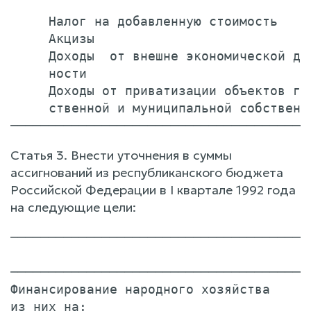
                                        
     Налог на добавленную стоимость     
     Акцизы                             
     Доходы  от внешне экономической дея
     ности                              
     Доходы от приватизации объектов гос
     ственной и муниципальной собственно
Статья 3. Внести уточнения в суммы
ассигнований из республиканского бюджета
Российской Федерации в I квартале 1992 года
на следующие цели:
───────────────────────────────────────
                                       
───────────────────────────────────────
Финансирование народного хозяйства      
из них на:                              