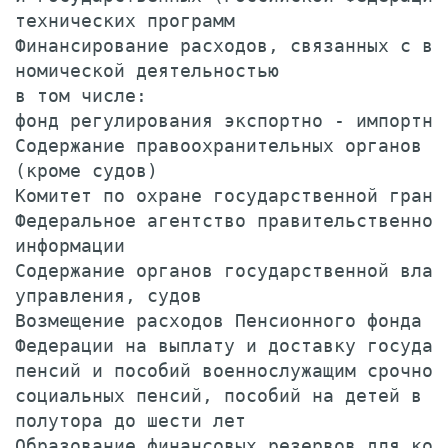
технических программ                    
Финансирование расходов, связанных с вне
номической деятельностью               
в том числе:                            
фонд регулирования экспортно - импортны
Содержание правоохранительных органов   
(кроме судов)                           
Комитет по охране государственной границ
Федеральное агентство правительственной 
информации                              
Содержание органов государственной власт
управления, судов                       
Возмещение расходов Пенсионного фонда Ро
Федерации на выплату и доставку государс
пенсий и пособий военнослужащим срочной 
социальных пенсий, пособий на детей в во
полутора до шести лет                   
Образование финансовых резервов для корр