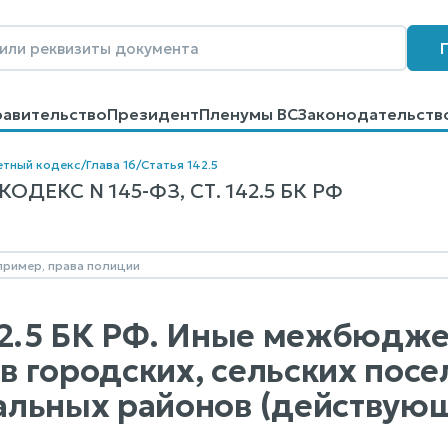
равительство
Президент
Пленумы ВС
Законодательств
говоров
Контакты
Помощь
Поиск
тный кодекс
/
Глава 16
/
Статья 142.5
ДЕКС N 145-ФЗ, СТ. 142.5 БК РФ
42.5 БК РФ. Иные межбюдж
 городских, сельских пос
льных районов (действую