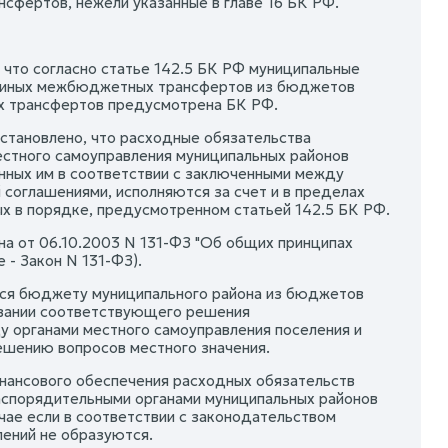
фертов, нежели указанные в главе 16 БК РФ.
 что согласно статье 142.5 БК РФ муниципальные
ии иных межбюджетных трансфертов из бюджетов
их трансфертов предусмотрена БК РФ.
 установлено, что расходные обязательства
естного самоуправления муниципальных районов
анных им в соответствии с заключенными между
 соглашениями, исполняются за счет и в пределах
 в порядке, предусмотренном статьей 142.5 БК РФ.
на от 06.10.2003 N 131-ФЗ "Об общих принципах
 - Закон N 131-ФЗ).
ся бюджету муниципального района из бюджетов
новании соответствующего решения
у органами местного самоуправления поселения и
ешению вопросов местного значения.
инансового обеспечения расходных обязательств
аспорядительными органами муниципальных районов
чае если в соответствии с законодательством
ений не образуются.