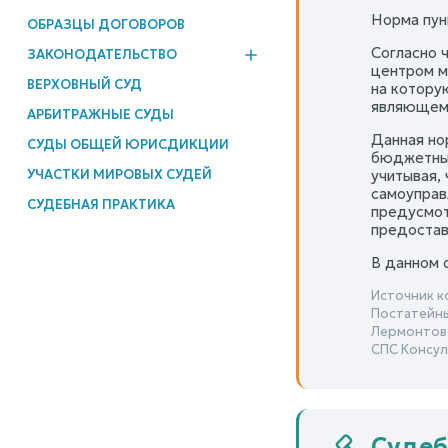
Норма пун
ОБРАЗЦЫ ДОГОВОРОВ
Согласно 
ЗАКОНОДАТЕЛЬСТВО
центром м
ВЕРХОВНЫЙ СУД
на котору
являющемс
АРБИТРАЖНЫЕ СУДЫ
Данная но
СУДЫ ОБЩЕЙ ЮРИСДИКЦИИ
бюджетных
УЧАСТКИ МИРОВЫХ СУДЕЙ
учитывая,
самоуправ
СУДЕБНАЯ ПРАКТИКА
предусмот
предостав
В данном 
Источник к
Постатейны
Лермонтов
СПС Консул
Судеб