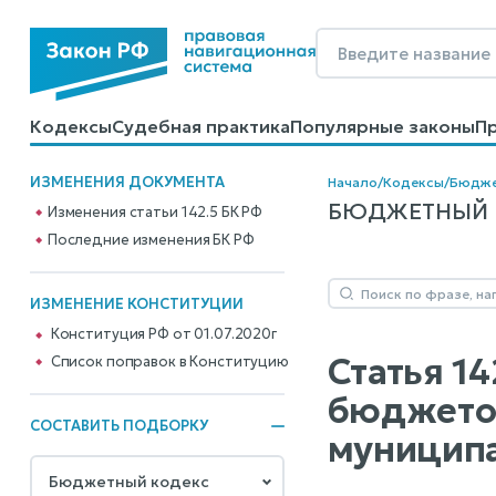
Кодексы
Судебная практика
Популярные законы
П
Калькуляторы
Справочные материалы
Образцы до
ИЗМЕНЕНИЯ ДОКУМЕНТА
Начало
/
Кодексы
/
Бюдже
БЮДЖЕТНЫЙ КО
Изменения статьи 142.5 БК РФ
Последние изменения БК РФ
ИЗМЕНЕНИЕ КОНСТИТУЦИИ
Конституция РФ от 01.07.2020г
Статья 1
Cписок поправок в Конституцию
бюджетов
СОСТАВИТЬ ПОДБОРКУ
муниципа