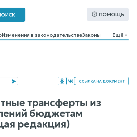
ПОМОЩЬ
ПОИСК
о
Изменения в законодательстве
Законы
Ещё
ССЫЛКА НА ДОКУМЕНТ
етные трансферты из
елений бюджетам
щая редакция)