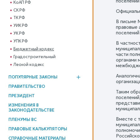
поселений
КоАП РФ
СК РФ
Официальн
ТК РФ
В письме 
УИК РФ
правовые 
поселений
УК РФ
УПК РФ
В частност
муниципал
Бюджетный кодекс
части пол
Градостроительный
органами 
Лесной кодекс
межбюджет
Аналогичн
ПОПУЛЯРНЫЕ ЗАКОНЫ
организац
ПРАВИТЕЛЬСТВО
Таким обр
ПРЕЗИДЕНТ
поселений
представи
ИЗМЕНЕНИЯ В
муниципал
ЗАКОНОДАТЕЛЬСТВЕ
Вместе с 
ПЛЕНУМЫ ВС
муниципал
ПРАВОВЫЕ КАЛЬКУЛЯТОРЫ
полномочи
Российско
СПРАВОЧНЫЕ МАТЕРИАЛЫ