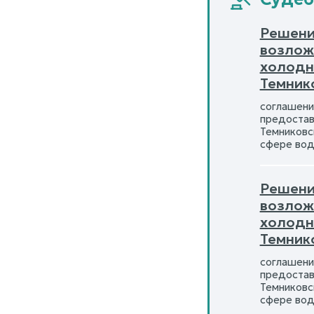
Решение
возлож
холодн
Темник
соглашени
предостав
Темниковс
сфере вод
Решение
возлож
холодн
Темник
соглашени
предостав
Темниковс
сфере вод