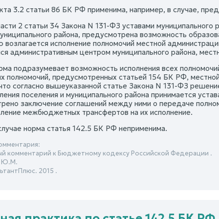
кта 3.2 статьи 86 БК РФ применима, например, в случае, пре
части 2 статьи 34 Закона N 131-ФЗ уставами муниципального
униципального района, предусмотрена возможность образова
ю возлагается исполнение полномочий местной администрации 
я административным центром муниципального района, местн
рма подразумевает возможность исполнения всех полномочий
 полномочий, предусмотренных статьей 154 БК РФ, местной
 что согласно вышеуказанной статье Закона N 131-ФЗ решени
ления поселения и муниципального района принимается устав
рено заключение соглашений между ними о передаче полном
ление межбюджетных трансфертов на их исполнение.
случае норма статья 142.5 БК РФ неприменима.
омментария:
й комментарий к Бюджетному кодексу Российской Федерации .
 Ю.М.
ьтантПлюс. 2015 .
ная практика по статье 142.5 БК РФ