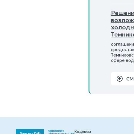
Решение
возлож
холодн
Темник
соглашени
предостав
Темниковс
сфере вод
СМ
Кодексы