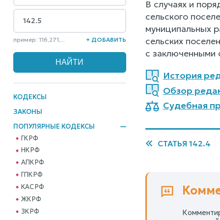
В случаях и пор
сельского посел
муниципальных р
сельских поселе
пример: 116,271,...
+ ДОБАВИТЬ
с заключенными 
История ред
Обзор реда
КОДЕКСЫ
Судебная пр
ЗАКОНЫ
ПОПУЛЯРНЫЕ КОДЕКСЫ
ГК РФ
СТАТЬЯ 142.4
НК РФ
АПК РФ
ГПК РФ
КАС РФ
Комме
ЖК РФ
ЗК РФ
Комментир