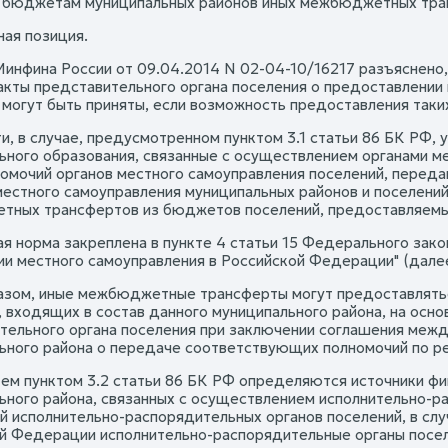
 бюджетам муниципальных районов иных межбюджетных транс
ая позиция.
Минфина России от 09.04.2014 N 02-04-10/16217 разъяснено,
акты представительного органа поселения о предоставлен
 могут быть приняты, если возможность предоставления так
и, в случае, предусмотренном пунктом 3.1 статьи 86 БК РФ,
ьного образования, связанные с осуществлением органами м
номочий органов местного самоуправления поселений, перед
местного самоуправления муниципальных районов и поселений
ных трансфертов из бюджетов поселений, предоставляемых
ая норма закреплена в пункте 4 статьи 15 Федерального зако
ии местного самоуправления в Российской Федерации" (далее
азом, иные межбюджетные трансферты могут предоставлять
, входящих в состав данного муниципального района, на ос
тельного органа поселения при заключении соглашения межд
ьного района о передаче соответствующих полномочий по р
тем пунктом 3.2 статьи 86 БК РФ определяются источники ф
ьного района, связанных с осуществлением исполнительно-р
й исполнительно-распорядительных органов поселений, в слу
й Федерации исполнительно-распорядительные органы посел