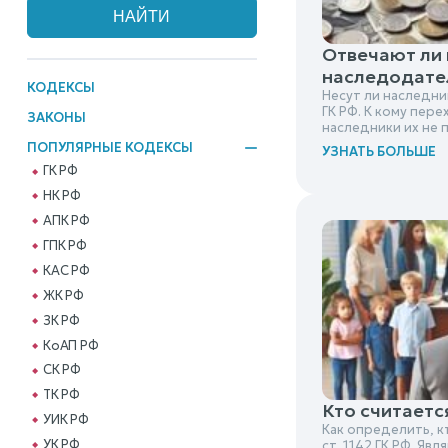
Отвечают ли 
наследодате
КОДЕКСЫ
Несут ли наследни
ГК РФ. К кому пер
ЗАКОНЫ
наследники их не 
ПОПУЛЯРНЫЕ КОДЕКСЫ
УЗНАТЬ БОЛЬШЕ
ГК РФ
НК РФ
АПК РФ
ГПК РФ
КАС РФ
ЖК РФ
ЗК РФ
КоАП РФ
СК РФ
ТК РФ
Кто считаетс
УИК РФ
Как определить, к
УК РФ
ст. 1142 ГК РФ. Я