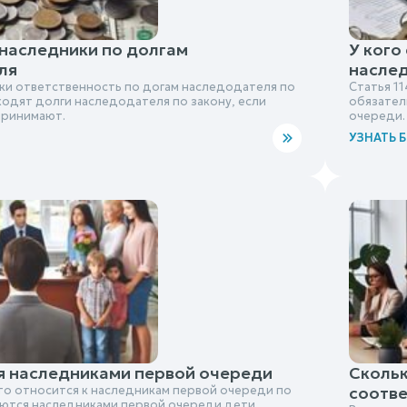
наследники по долгам
У кого
ля
насле
ки ответственность по догам наследодателя по
Статья 1
еходят долги наследодателя по закону, если
обязател
принимают.
очереди.
УЗНАТЬ 
я наследниками первой очереди
Скольк
то относится к наследникам первой очереди по
соотве
вляются наследниками первой очереди дети,