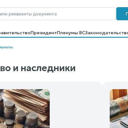
равительство
Президент
Пленумы ВС
Законодательств
говоров
Контакты
Помощь
Поиск
териалы
во и наследники