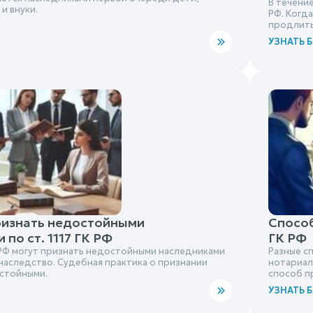
В течение
и внуки.
РФ. Когда
продлить
УЗНАТЬ 
ризнать недостойными
Способ
по ст. 1117 ГК РФ
ГК РФ
ГК РФ могут признать недостойными наследниками
Разные сп
 наследство. Судебная практика о признании
нотариал
стойными.
способ п
УЗНАТЬ 