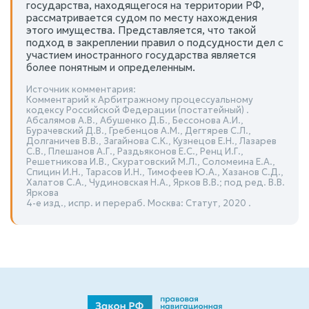
государства, находящегося на территории РФ,
рассматривается судом по месту нахождения
этого имущества. Представляется, что такой
подход в закреплении правил о подсудности дел с
участием иностранного государства является
более понятным и определенным.
Источник комментария:
Комментарий к Арбитражному процессуальному
кодексу Российской Федерации (постатейный) .
Абсалямов А.В., Абушенко Д.Б., Бессонова А.И.,
Бурачевский Д.В., Гребенцов А.М., Дегтярев С.Л.,
Долганичев В.В., Загайнова С.К., Кузнецов Е.Н., Лазарев
С.В., Плешанов А.Г., Раздьяконов Е.С., Ренц И.Г.,
Решетникова И.В., Скуратовский М.Л., Соломеина Е.А.,
Спицин И.Н., Тарасов И.Н., Тимофеев Ю.А., Хазанов С.Д.,
Халатов С.А., Чудиновская Н.А., Ярков В.В.; под ред. В.В.
Яркова
4-е изд., испр. и перераб. Москва: Статут, 2020 .