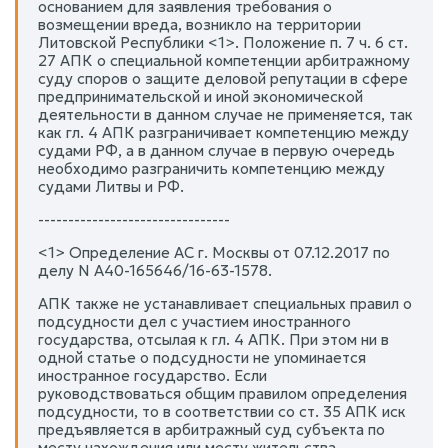
основанием для заявления требования о
возмещении вреда, возникло на территории
Литовской Республики <1>. Положение п. 7 ч. 6 ст.
27 АПК о специальной компетенции арбитражному
суду споров о защите деловой репутации в сфере
предпринимательской и иной экономической
деятельности в данном случае не применяется, так
как гл. 4 АПК разграничивает компетенцию между
судами РФ, а в данном случае в первую очередь
необходимо разграничить компетенцию между
судами Литвы и РФ.
--------------------------------
<1> Определение АС г. Москвы от 07.12.2017 по
делу N А40-165646/16-63-1578.
АПК также не устанавливает специальных правил о
подсудности дел с участием иностранного
государства, отсылая к гл. 4 АПК. При этом ни в
одной статье о подсудности не упоминается
иностранное государство. Если
руководствоваться общим правилом определения
подсудности, то в соответствии со ст. 35 АПК иск
предъявляется в арбитражный суд субъекта по
месту нахождения или месту жительства