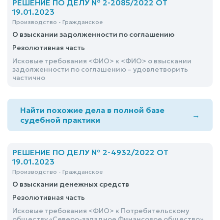
Российской Федерации
РЕШЕНИЕ ПО ДЕЛУ № 2-2085/2022 ОТ
19.01.2023
Производство - Гражданское
О взыскании задолженности по соглашению
Резолютивная часть
Исковые требования <ФИО> к <ФИО> о взыскании
задолженности по соглашению – удовлетворить
частично
Найти похожие дела в полной базе
→
судебной практики
РЕШЕНИЕ ПО ДЕЛУ № 2-4932/2022 ОТ
19.01.2023
Производство - Гражданское
О взыскании денежных средств
Резолютивная часть
Исковые требования <ФИО> к Потребительскому
обществу «Северо-западное Финансовое общество»