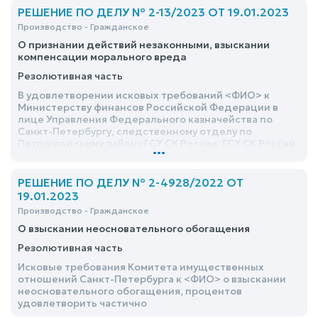
РЕШЕНИЕ ПО ДЕЛУ № 2-13/2023 ОТ 19.01.2023
Производство - Гражданское
О признании действий незаконными, взыскании
компенсации морального вреда
Резолютивная часть
В удовлетворении исковых требований <ФИО> к
Министерству финансов Российской Федерации в
лице Управления Федерального казначейства по
Санкт-Петербургу, следственному отделу по
Петроградскому району ГСУ СК России, ГСУ СК России
...
по Санкт-Петербургу, Следственному комитету
Российской Федерации о признании действий
незаконными, взыскании компенсации морального
РЕШЕНИЕ ПО ДЕЛУ № 2-4928/2022 ОТ
вреда – отказать
19.01.2023
Производство - Гражданское
О взыскании неосновательного обогащения
Резолютивная часть
Исковые требования Комитета имущественных
отношений Санкт-Петербурга к <ФИО> о взыскании
неосновательного обогащения, процентов
удовлетворить частично