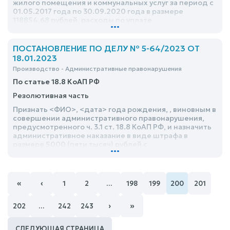
жилого помещения и коммунальных услуг за период с
01.05.2017 года по 30.09.2020 года в размере
118854,68 рублей, расходы по уплате
...
государственной пошлины, в размере 3 577 рублей
ПОСТАНОВЛЕНИЕ ПО ДЕЛУ № 5-64/2023 ОТ
18.01.2023
Производство - Административные правонарушения
По статье 18.8 КоАП РФ
Резолютивная часть
Признать <ФИО>, <дата> года рождения, , виновным в
совершении административного правонарушения,
предусмотренного ч. 3.1 ст. 18.8 КоАП РФ, и назначить
административное наказание в виде штрафа в
размере 5000 (пяти тысяч) рублей с
...
административным выдворением за пределы
Российской Федерации
«
‹
1
2
…
198
199
200
201
›
»
202
…
242
243
СЛЕДУЮЩАЯ СТРАНИЦА