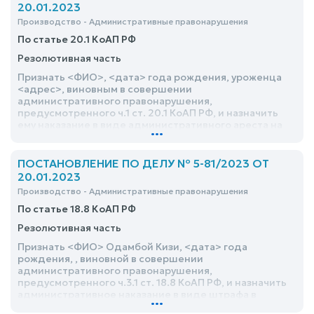
20.01.2023
Производство - Административные правонарушения
По статье 20.1 КоАП РФ
Резолютивная часть
Признать <ФИО>, <дата> года рождения, уроженца
<адрес>, виновным в совершении
административного правонарушения,
предусмотренного ч.1 ст. 20.1 КоАП РФ, и назначить
ему наказание в виде административного ареста на
...
срок 1 (одни) сутки
ПОСТАНОВЛЕНИЕ ПО ДЕЛУ № 5-81/2023 ОТ
20.01.2023
Производство - Административные правонарушения
По статье 18.8 КоАП РФ
Резолютивная часть
Признать <ФИО> Одамбой Кизи, <дата> года
рождения, , виновной в совершении
административного правонарушения,
предусмотренного ч.3.1 ст. 18.8 КоАП РФ, и назначить
административное наказание в виде штрафа в
...
размере 5000 (пяти тысяч) рублей без