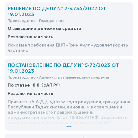
административного выдворения за пределы
Российской Федерации
РЕШЕНИЕ ПО ДЕЛУ № 2-4734/2022 ОТ
19.01.2023
Производство - Гражданское
О взыскании денежных средств
Резолютивная часть
Исковые требования ДНП «Грин Хилл» удовлетворить
частично
ПОСТАНОВЛЕНИЕ ПО ДЕЛУ № 5-72/2023 ОТ
19.01.2023
Производство - Административные правонарушения
По статье 18.8 КоАП РФ
Резолютивная часть
Признать /А.А.Д./, <дата> года рождения, гражданина
Республики Таджикистан, виновным в совершении
административного правонарушения,
предусмотренного ч. 3.1 ст. 18.8 КоАП РФ, и назначить
административное наказание в виде штрафа в
...
размере 5000 (пяти тысяч) рублей с
административным выдворением за пределы