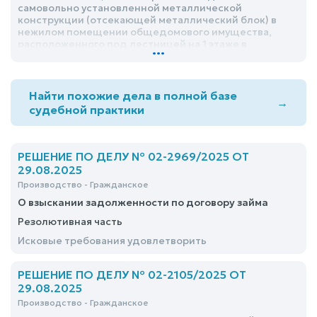
самовольно установленной металлической
конструкции (отсекающей металлический блок) в
нежилом помещении общедомового имущества,
расположенного под лестницей на 1 этаже в
...
приквартирном холле в зоне расположения квартиры
№143 в подъезде №4 по адресу: адрес, а также
освободить указанное помещение от личных вещей в
течение 30 календарных дней со дня вступления
Найти похожие дела в полной базе
→
решения суда в законную силу
судебной практики
РЕШЕНИЕ ПО ДЕЛУ № 02-2969/2025 ОТ
29.08.2025
Производство - Гражданское
О взыскании задолженности по договору займа
Резолютивная часть
Исковые требования удовлетворить
РЕШЕНИЕ ПО ДЕЛУ № 02-2105/2025 ОТ
29.08.2025
Производство - Гражданское