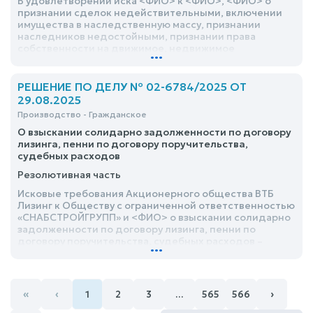
В удовлетворении иска <ФИО> к <ФИО>, <ФИО> о
признании сделок недействительными, включении
имущества в наследственную массу, признании
наследников недостойными, признании права
собственности на движимое, недвижимое
...
имущество, об обязании передать ключи и
документы, взыскании денежных средств отказать
РЕШЕНИЕ ПО ДЕЛУ № 02-6784/2025 ОТ
29.08.2025
Производство - Гражданское
О взыскании солидарно задолженности по договору
лизинга, пенни по договору поручительства,
судебных расходов
Резолютивная часть
Исковые требования Акционерного общества ВТБ
Лизинг к Обществу с ограниченной ответственностью
«СНАБСТРОЙГРУПП» и <ФИО> о взыскании солидарно
задолженности по договору лизинга, пенни по
договору поручительства, судебных расходов –
...
удовлетворить частично
«
‹
›
1
2
3
…
565
566