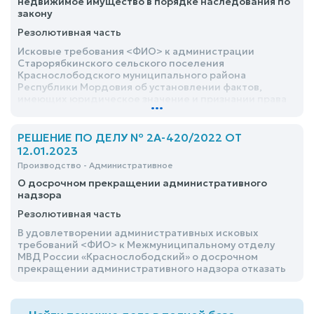
недвижимое имущество в порядке наследования по
закону
Резолютивная часть
Исковые требования <ФИО> к администрации
Старорябкинского сельского поселения
Краснослободского муниципального района
Республики Мордовия об установлении фактов,
имеющих юридическое значение и признании права
...
собственности на недвижимое имущество в порядке
наследования по закону удовлетворить
РЕШЕНИЕ ПО ДЕЛУ № 2А-420/2022 ОТ
12.01.2023
Производство - Административное
О досрочном прекращении административного
надзора
Резолютивная часть
В удовлетворении административных исковых
требований <ФИО> к Межмуниципальному отделу
МВД России «Краснослободский» о досрочном
прекращении административного надзора отказать