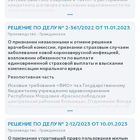
кредитного договора и взыскании задолженности по
нему удовлетворить
...
РЕШЕНИЕ ПО ДЕЛУ № 2-361/2022 ОТ 11.01.2023
Производство - Гражданское
О признании незаконными и отмене решения
врачебной комиссии, признании страховым случаем
заболевание новой коронавирусной инфекцией,
возложении обязанности по выплате
единовременной страховой выплаты и взыскании
компенсации морального вреда
Резолютивная часть
Исковые требования <ФИО> ча к Государственному
бюджетному учреждению здравоохранения
Республики Мордовия «Краснослободская
центральная районная больница», Отделению Фонда
Пенсионного и социального страхования Российской
...
Федерации по Республике Мордовия о признании
незаконными и отмене решения врачебной комиссии
Государственного бюджетного учреждения
РЕШЕНИЕ ПО ДЕЛУ № 2-12/2023 ОТ 10.01.2023
здравоохранения Республики Мордовия
Производство - Гражданское
«Краснослободская центральная районная больница»
О признании утратившей право пользования жилым
от 10 августа 2022 г. №57 о работе комиссии по