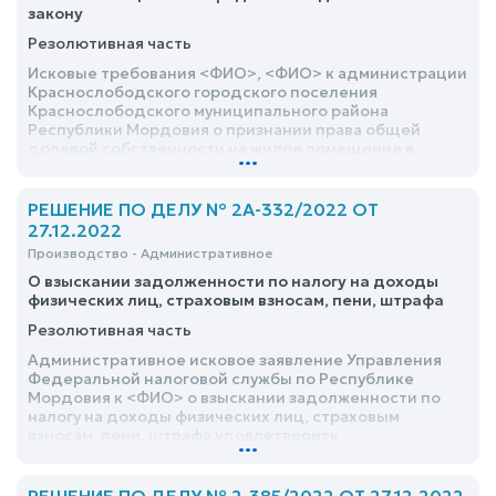
закону
Резолютивная часть
Исковые требования <ФИО>, <ФИО> к администрации
Краснослободского городского поселения
Краснослободского муниципального района
Республики Мордовия о признании права общей
долевой собственности на жилое помещение в
...
порядке наследования по закону удовлетворить
РЕШЕНИЕ ПО ДЕЛУ № 2А-332/2022 ОТ
27.12.2022
Производство - Административное
О взыскании задолженности по налогу на доходы
физических лиц, страховым взносам, пени, штрафа
Резолютивная часть
Административное исковое заявление Управления
Федеральной налоговой службы по Республике
Мордовия к <ФИО> о взыскании задолженности по
налогу на доходы физических лиц, страховым
взносам, пени, штрафа удовлетворить
...