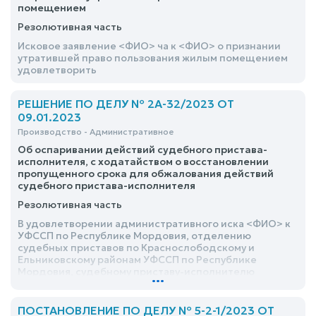
помещением
расследованию страховых случаев, указанных в
подпункте «б» пункта 2 Указа Президента Российской
Резолютивная часть
Федерации от 06.05.2020 №313 «О предоставлении
дополнительных страховых гарантий отдельным
Исковое заявление <ФИО> ча к <ФИО> о признании
категориям медицинских работников», признании
утратившей право пользования жилым помещением
страховым случаем заболевание новой
удовлетворить
коронавирусной инфекцией, возложении обязанности
по выплате единовременной страховой выплаты в
РЕШЕНИЕ ПО ДЕЛУ № 2А-32/2023 ОТ
размере 68 811 (шестьдесят восемь тысяч восемьсот
одиннадцать) руб. и взыскании компенсации
09.01.2023
морального вреда в размере 20 000 (двадцать тысяч)
Производство - Административное
руб. оставить без удовлетворения
Об оспаривании действий судебного пристава-
исполнителя, с ходатайством о восстановлении
пропущенного срока для обжалования действий
судебного пристава-исполнителя
Резолютивная часть
В удовлетворении административного иска <ФИО> к
УФССП по Республике Мордовия, отделению
судебных приставов по Краснослободскому и
Ельниковскому районам УФССП по Республике
Мордовия, судебному приставу-исполнителю
...
отделения судебных приставов по
Краснослободскому и Ельниковскому районам УФССП
по Республике Мордовия <ФИО> об оспаривании
ПОСТАНОВЛЕНИЕ ПО ДЕЛУ № 5-2-1/2023 ОТ