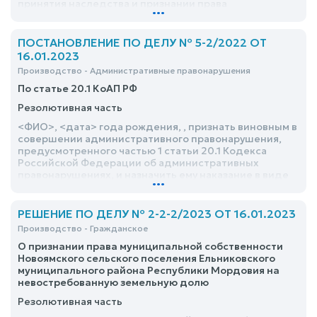
принятия наследства и признании права
...
собственности на ? долю жилого помещения в
порядке наследования по завещанию удовлетворить
ПОСТАНОВЛЕНИЕ ПО ДЕЛУ № 5-2/2022 ОТ
16.01.2023
Производство - Административные правонарушения
По статье 20.1 КоАП РФ
Резолютивная часть
<ФИО>, <дата> года рождения, , признать виновным в
совершении административного правонарушения,
предусмотренного частью 1 статьи 20.1 Кодекса
Российской Федерации об административных
правонарушениях, и назначить ему наказание в виде
...
административного ареста на срок 5 (пять) суток
РЕШЕНИЕ ПО ДЕЛУ № 2-2-2/2023 ОТ 16.01.2023
Производство - Гражданское
О признании права муниципальной собственности
Новоямского сельского поселения Ельниковского
муниципального района Республики Мордовия на
невостребованную земельную долю
Резолютивная часть