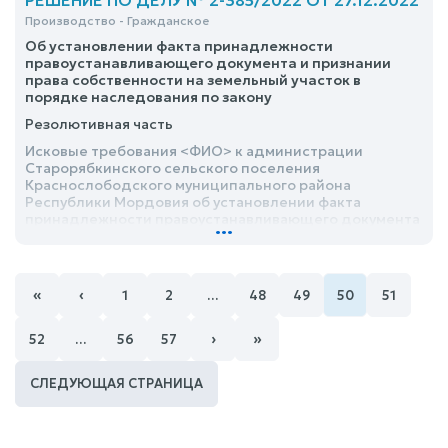
РЕШЕНИЕ ПО ДЕЛУ № 2-385/2022 ОТ 27.12.2022
Производство - Гражданское
Об установлении факта принадлежности
правоустанавливающего документа и признании
права собственности на земельный участок в
порядке наследования по закону
Резолютивная часть
Исковые требования <ФИО> к администрации
Старорябкинского сельского поселения
Краснослободского муниципального района
Республики Мордовия об установлении факта
принадлежности правоустанавливающего документа
...
и признании права собственности на земельный
участок в порядке наследования по закону
удовлетворить
«
‹
1
2
…
48
49
50
51
›
»
52
…
56
57
СЛЕДУЮЩАЯ СТРАНИЦА