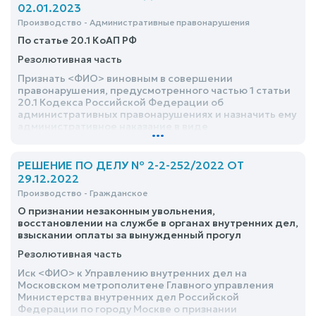
действий судебного пристава-исполнителя отказать
02.01.2023
Производство - Административные правонарушения
По статье 20.1 КоАП РФ
Резолютивная часть
Признать <ФИО> виновным в совершении
правонарушения, предусмотренного частью 1 статьи
20.1 Кодекса Российской Федерации об
административных правонарушениях и назначить ему
административное наказание в виде
...
административного штрафа в размере 500 (пятьсот)
рублей
РЕШЕНИЕ ПО ДЕЛУ № 2-2-252/2022 ОТ
29.12.2022
Производство - Гражданское
О признании незаконным увольнения,
восстановлении на службе в органах внутренних дел,
взыскании оплаты за вынужденный прогул
Резолютивная часть
Иск <ФИО> к Управлению внутренних дел на
Московском метрополитене Главного управления
Министерства внутренних дел Российской
Федерации по городу Москве о признании