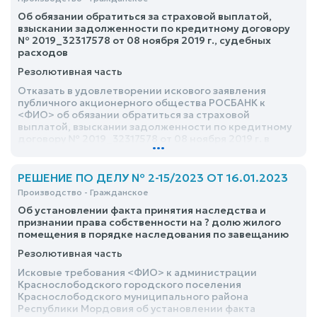
Об обязании обратиться за страховой выплатой,
взыскании задолженности по кредитному договору
№ 2019_32317578 от 08 ноября 2019 г., судебных
расходов
Резолютивная часть
Отказать в удовлетворении искового заявления
публичного акционерного общества РОСБАНК к
<ФИО> об обязании обратиться за страховой
выплатой, взыскании задолженности по кредитному
договору № 2019_32317578 от 08 ноября 2019 г. в
...
размере 83 180,97 руб. (75 382,71 руб. просроченный
основной долг, 7 798,26 руб. просроченные
проценты), судебных расходов по оплате
РЕШЕНИЕ ПО ДЕЛУ № 2-15/2023 ОТ 16.01.2023
государственной пошлины в сумме 2 695,43 руб
Производство - Гражданское
Об установлении факта принятия наследства и
признании права собственности на ? долю жилого
помещения в порядке наследования по завещанию
Резолютивная часть
Исковые требования <ФИО> к администрации
Краснослободского городского поселения
Краснослободского муниципального района
Республики Мордовия об установлении факта