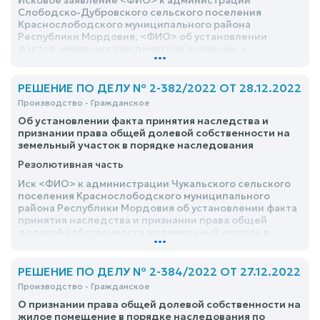
Исковое заявление <ФИО> к администрации
Слободско-Дубровского сельского поселения
Краснослободского муниципального района
Республики Мордовия, <ФИО> об установлении
фактов, имеющих юридическое значение, и
...
признании права общей долевой собственности на
земельный участок в порядке наследования
удовлетворить
РЕШЕНИЕ ПО ДЕЛУ № 2-382/2022 ОТ 28.12.2022
Производство - Гражданское
Об установлении факта принятия наследства и
признании права общей долевой собственности на
земельный участок в порядке наследования
Резолютивная часть
Иск <ФИО> к администрации Чукальского сельского
поселения Краснослободского муниципального
района Республики Мордовия об установлении факта
принятия наследства и признании права общей
долевой собственности на земельный участок в
...
порядке наследования удовлетворить
РЕШЕНИЕ ПО ДЕЛУ № 2-384/2022 ОТ 27.12.2022
Производство - Гражданское
О признании права общей долевой собственности на
жилое помещение в порядке наследования по