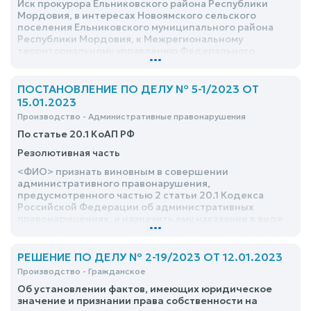
Иск прокурора Ельниковского района Республики
Мордовия, в интересах Новоямского сельского
поселения Ельниковского муниципального района
Республики Мордовия, к Межрегиональному
территориальному управлению Федерального
...
агентства по управлению государственным
имуществом в Республике Мордовия, Республике
Марий Эл, Чувашской Республике и Пензенской
ПОСТАНОВЛЕНИЕ ПО ДЕЛУ № 5-1/2023 ОТ
области, <ФИО> о признании права муниципальной
15.01.2023
собственности Новоямского сельского поселения
Производство - Административные правонарушения
Ельниковского муниципального района Республики
Мордовия на невостребованную земельную долю
По статье 20.1 КоАП РФ
удовлетворить
Резолютивная часть
<ФИО> признать виновным в совершении
административного правонарушения,
предусмотренного частью 2 статьи 20.1 Кодекса
Российской Федерации об административных
правонарушениях, и назначить ему наказание в виде
...
административного ареста на срок 3 (трое) суток
РЕШЕНИЕ ПО ДЕЛУ № 2-19/2023 ОТ 12.01.2023
Производство - Гражданское
Об установлении фактов, имеющих юридическое
значение и признании права собственности на