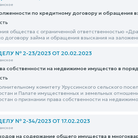
анское
олженности по кредитному договору и обращения в
сть
ния общества с ограниченной ответственностью «Дра
о договору займа и обращения взыскания на заложе
ЛУ № 2-23/2023 ОТ 20.02.2023
анское
ва собственности на недвижимое имущество в поря
сть
олнительному комитету Уруссинского сельского посе
рстан и Палате имущественных и земельных отношен
рстан о признании права собственности на недвижим
ЛУ № 2-34/2023 ОТ 17.02.2023
анское
ходов на содержание общего имущества в многоква