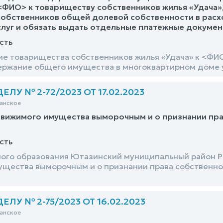
ФИО> к товариществу собственников жилья «Удача»
собственников общей долевой собственности в расх
луг и обязать выдать отдельные платежные докуме
сть
ие товарищества собственников жилья «Удача» к <Ф
ержание общего имущества в многоквартирном доме 
ЛУ № 2-72/2023 ОТ 17.02.2023
анское
движимого имущества выморочным и о признании пр
сть
ого образования Ютазинский муниципальный район Р
щества выморочным и о признании права собственн
ЛУ № 2-75/2023 ОТ 16.02.2023
анское