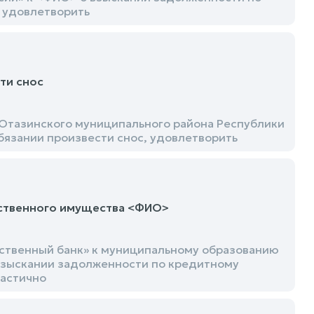
 удовлетворить
ти снос
Ютазинского муниципального района Республики
бязании произвести снос, удовлетворить
дственного имущества <ФИО>
йственный банк» к муниципальному образованию
взыскании задолженности по кредитному
частично