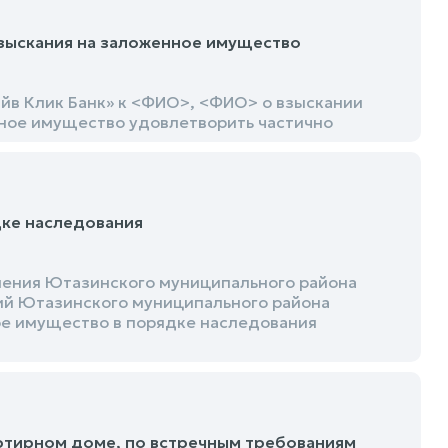
зыскания на заложенное имущество
йв Клик Банк» к <ФИО>, <ФИО> о взыскании
нное имущество удовлетворить частично
дке наследования
ления Ютазинского муниципального района
ий Ютазинского муниципального района
ое имущество в порядке наследования
ртирном доме, по встречным требованиям