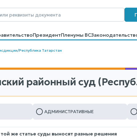
равительство
Президент
Пленумы ВС
Законодательств
говоров
Контакты
Помощь
Поиск
исдикции
/
Республика Татарстан
ский районный суд (Республ
АДМИНИСТРАТИВНЫЕ
 той же статье суды выносят разные решения