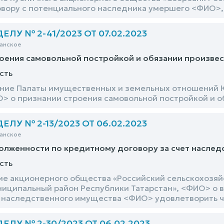
вору с потенциального наследника умершего <ФИО>,
ЛУ № 2-41/2023 ОТ 07.02.2023
анское
оения самовольной постройкой и обязании произвес
сть
ние Палаты имущественных и земельных отношений 
О> о признании строения самовольной постройкой и о
ЛУ № 2-13/2023 ОТ 06.02.2023
анское
олженности по кредитному договору за счет насле
сть
ие акционерного общества «Российский сельскохозя
иципальный район Республики Татарстан», <ФИО> о 
т наследственного имущества <ФИО> удовлетворить 
ЛУ № 2-30/2023 ОТ 06.02.2023