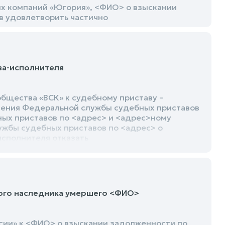
ых компаний «Югория», <ФИО> о взыскании
в удовлетворить частично
ва-исполнителя
бщества «ВСК» к судебному приставу –
ления Федеральной службы судебных приставов
ых приставов по <адрес> и <адрес>ному
ужбы судебных приставов по <адрес> о
исполнителя отказать
ного наследника умершего <ФИО>
сии» к <ФИО> о взыскании задолженности по