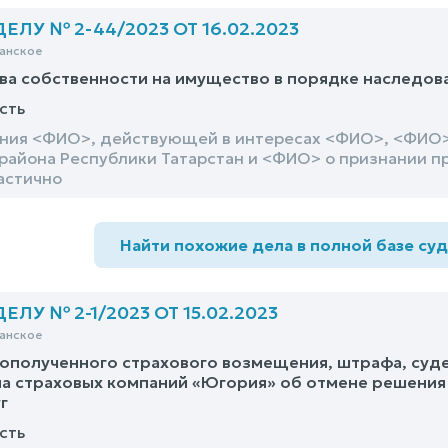
ЛУ № 2-44/2023 ОТ 16.02.2023
анское
ва собственности на имущество в порядке наследов
сть
ния <ФИО>, действующей в интересах <ФИО>, <ФИО>
района Республики Татарстан и <ФИО> о признании п
астично
Найти похожие дела в полной базе су
ЛУ № 2-1/2023 ОТ 15.02.2023
анское
ополученного страхового возмещения, штрафа, суд
а страховых компаний «Югория» об отмене решения
г
сть