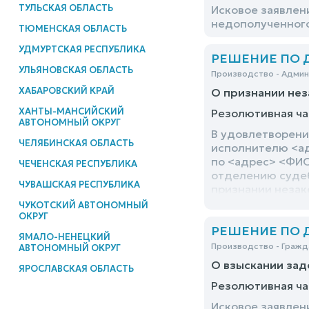
ТУЛЬСКАЯ ОБЛАСТЬ
Исковое заявлен
недополученного
ТЮМЕНСКАЯ ОБЛАСТЬ
УДМУРТСКАЯ РЕСПУБЛИКА
РЕШЕНИЕ ПО ДЕ
УЛЬЯНОВСКАЯ ОБЛАСТЬ
Производство - Адми
ХАБАРОВСКИЙ КРАЙ
О признании нез
ХАНТЫ-МАНСИЙСКИЙ
Резолютивная ча
АВТОНОМНЫЙ ОКРУГ
В удовлетворени
ЧЕЛЯБИНСКАЯ ОБЛАСТЬ
исполнителю <ад
по <адрес> <ФИО
ЧЕЧЕНСКАЯ РЕСПУБЛИКА
отделению судеб
ЧУВАШСКАЯ РЕСПУБЛИКА
признании незак
ЧУКОТСКИЙ АВТОНОМНЫЙ
ОКРУГ
РЕШЕНИЕ ПО ДЕ
ЯМАЛО-НЕНЕЦКИЙ
Производство - Гражд
АВТОНОМНЫЙ ОКРУГ
О взыскании за
ЯРОСЛАВСКАЯ ОБЛАСТЬ
Резолютивная ча
Исковое заявлен