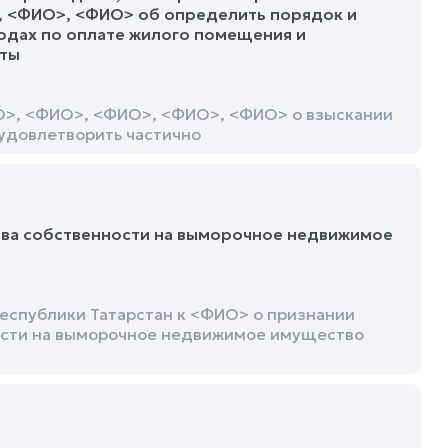
, <ФИО>, <ФИО> об определить порядок и
одах по оплате жилого помещения и
нты
ИО>, <ФИО>, <ФИО>, <ФИО>, <ФИО> о взыскании
удовлетворить частично
ава собственности на выморочное недвижимое
еспублики Татарстан к <ФИО> о признании
ости на выморочное недвижимое имущество