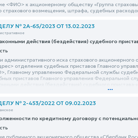
ие <ФИО> к акционерному обществу «Группа страхов
 страхового возмещения, штрафа, судебных расходо
ЛУ № 2А-65/2023 ОТ 13.02.2023
нистративное
аконными действия (бездействия) судебного приста
сть
и административного иска страхового акционерного о
рес> отделения судебных приставов Главного управ
>, Главному управлению Федеральной службы судебн
ных приставов Главного управления Федеральной сл
онными действия (бездействия) судебного пристава-
...
ЛУ № 2-453/2022 ОТ 09.02.2023
анское
долженности по кредитному договору с потенциаль
сть
ие публичного акционерного общества «Сбербанк Рос