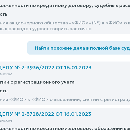
олженности по кредитному договору, судебных рас
сть
ния акционерного общества «<ФИО>» (№) к <ФИО> о 
ных расходов удовлетворить частично
Найти похожие дела в полной базе су
ЛУ № 2-3936/2022 ОТ 16.01.2023
анское
ятии с регистрационного учета
сть
ния <ФИО> к <ФИО> о выселении, снятии с регистраци
ЛУ № 2-3728/2022 ОТ 16.01.2023
анское
олженности по кредитному договору, обращении вз