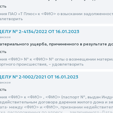
сть
ния ПАО «Т Плюс» к <ФИО> о взыскании задолженност
влетворить
ЛУ № 2-4134/2022 ОТ 16.01.2023
анское
атериального ущерба, причиненного в результате 
сть
ния <ФИО> № к <ФИО> № оглы о возмещении материал
ртного происшествия, – удовлетворить
ЛУ № 2-1002/2021 ОТ 16.01.2023
анское
сть
ния <ФИО> к <ФИО> , <ФИО> (паспорт №, выдан Индус
едействительным договора дарения жилого дома и зем
ата- между <ФИО> и <ФИО>, признании недействител
тка, расположенных по адресу ..., заключенного -Да