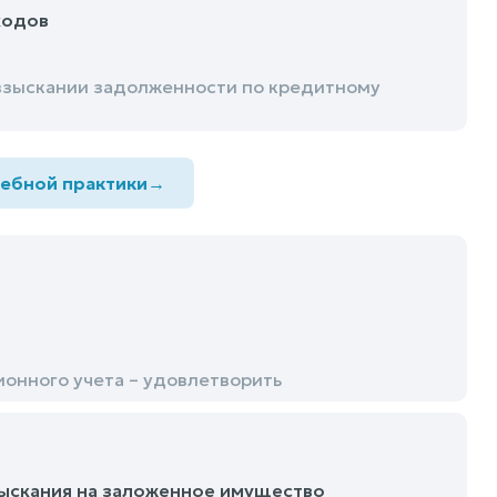
ходов
взыскании задолженности по кредитному
дебной практики
→
онного учета – удовлетворить
ыскания на заложенное имущество