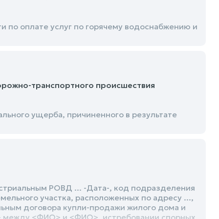
и по оплате услуг по горячему водоснабжению и
дорожно-транспортного происшествия
ьного ущерба, причиненного в результате
триальным РОВД ... -Дата-, код подразделения
ельного участка, расположенных по адресу ...,
ьным договора купли-продажи жилого дома и
та- между <ФИО> и <ФИО>, истребовании спорных