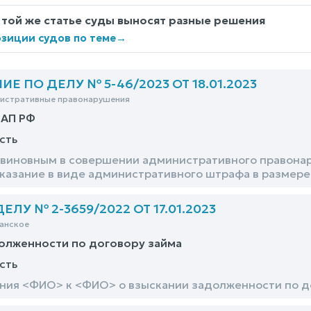
 той же статье суды выносят разные решения
зиции судов по теме
→
 ПО ДЕЛУ № 5-46/2023 ОТ 18.01.2023
нистративные правонарушения
оАП РФ
сть
виновным в совершении административного правонару
аказание в виде административного штрафа в размере
ЛУ № 2-3659/2022 ОТ 17.01.2023
анское
олженности по договору займа
сть
ния <ФИО> к <ФИО> о взыскании задолженности по до