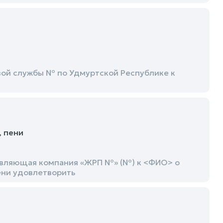
ой службы № по Удмуртской Республике к
 пени
авляющая компания «ЖРП №» (№) к <ФИО> о
ени удовлетворить