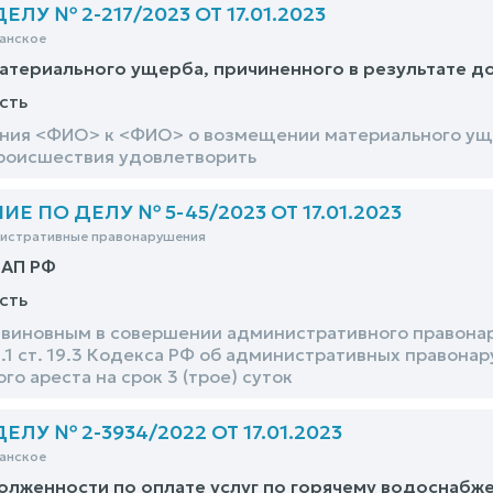
ЛУ № 2-217/2023 ОТ 17.01.2023
анское
атериального ущерба, причиненного в результате 
сть
ния <ФИО> к <ФИО> о возмещении материального уще
роисшествия удовлетворить
 ПО ДЕЛУ № 5-45/2023 ОТ 17.01.2023
нистративные правонарушения
оАП РФ
сть
виновным в совершении административного правонар
1 ст. 19.3 Кодекса РФ об административных правонар
о ареста на срок 3 (трое) суток
ЛУ № 2-3934/2022 ОТ 17.01.2023
анское
олженности по оплате услуг по горячему водоснабж