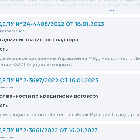
имости из чужого незаконного владения ответчика <Ф
...
е смерти <ФИО>, умершей -Дата-, – оставить без уд
ЛУ № 2А-4408/2022 ОТ 16.01.2023
нистративное
и административного надзора
сть
е исковое заявление Управления МВД России по г. И
шении <ФИО> удовлетворить
ЛУ № 2-3697/2022 ОТ 16.01.2023
анское
долженности по кредитному договору
сть
ния акционерного общества «Банк Русский Стандарт»
ЛУ № 2-3661/2022 ОТ 16.01.2023
анское