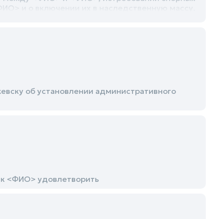
ИО> и о включении их в наследственную массу,
овлетворения
жевску об установлении административного
 к <ФИО> удовлетворить