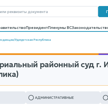
равительство
Президент
Пленумы ВС
Законодательств
говоров
Контакты
Помощь
Поиск
исдикции
/
Удмуртская Республика
риальный районный суд г. 
лика)
АДМИНИСТРАТИВНЫЕ