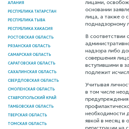
лицами, освобож
АЛАНИЯ
основании заявл
РЕСПУБЛИКА ТАТАРСТАН
лица, а также о
РЕСПУБЛИКА ТЫВА
поднадзорному л
РЕСПУБЛИКА ХАКАСИЯ
В соответствии 
РОСТОВСКАЯ ОБЛАСТЬ
административно
РЯЗАНСКАЯ ОБЛАСТЬ
надзора либо до
САМАРСКАЯ ОБЛАСТЬ
совершения лицо
САРАТОВСКАЯ ОБЛАСТЬ
вступившими в з
подлежит исчисл
САХАЛИНСКАЯ ОБЛАСТЬ
СВЕРДЛОВСКАЯ ОБЛАСТЬ
Учитывая личнос
СМОЛЕНСКАЯ ОБЛАСТЬ
в том числе неод
СТАВРОПОЛЬСКИЙ КРАЙ
предупреждения 
профилактическо
ТАМБОВСКАЯ ОБЛАСТЬ
необходимости д
ТВЕРСКАЯ ОБЛАСТЬ
явкой в месяц в 
ТОМСКАЯ ОБЛАСТЬ
регистрации на 