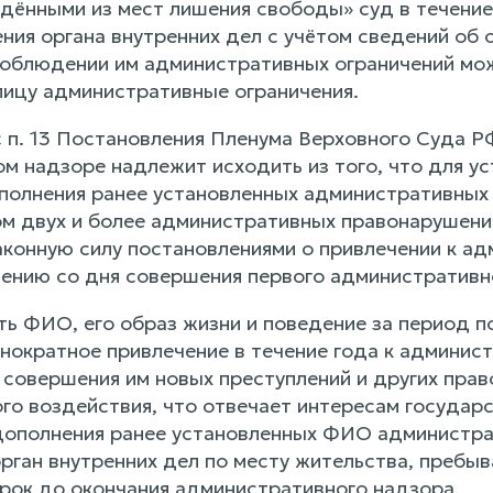
дёнными из мест лишения свободы» суд в течение
ения органа внутренних дел с учётом сведений об
 соблюдении им административных ограничений мо
ицу административные ограничения.
с п. 13 Постановления Пленума Верховного Суда 
м надзоре надлежит исходить из того, что для у
полнения ранее установленных административных
м двух и более административных правонарушени
аконную силу постановлениями о привлечении к а
ению со дня совершения первого административн
ть ФИО, его образ жизни и поведение за период 
нократное привлечение в течение года к админист
совершения им новых преступлений и других право
го воздействия, что отвечает интересам государс
ополнения ранее установленных ФИО администрат
орган внутренних дел по месту жительства, пребы
срок до окончания административного надзора.