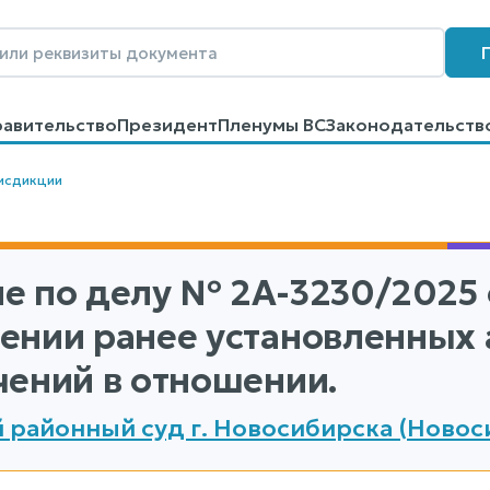
равительство
Президент
Пленумы ВС
Законодательств
говоров
Контакты
Помощь
Поиск
исдикции
е по делу
№ 2А-3230/2025
ении ранее установленных
чений в отношении.
 районный суд г. Новосибирска (Новос