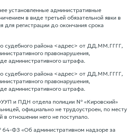
нее установленные административные
чением в виде третьей обязательной явки в
ия для регистрации до окончания срока
го судебного района <адрес> от ДД.ММ.ГГГГ,
инистративного правонарушения,
виде административного штрафа.
го судебного района <адрес> от ДД.ММ.ГГГГ,
инистративного правонарушения,
виде административного штрафа.
 ОУУП и ПДН отдела полиции № «Кировский»
ницей, официально не трудоустроен, по месту
 в отношении него не поступало.
 № 64-ФЗ «Об административном надзоре за