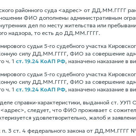
кого районного суда <адрес> от ДД.ММ.ГГГГ ра
тношении ФИО дополнены административным ограни
внутренних дел по месту жительства или пребыван
го надзора, то есть до ДД.ММ.ГГГГ.
мирового судьи 5-го судебного участка Кировско
конную силу ДД.ММ.ГГГГ, ФИО за совершение адм
о ч. 1
ст. 19.24 КоАП РФ
, назначено наказание в 
мирового судьи 5-го судебного участка Кировско
конную силу ДД.ММ.ГГГГ, ФИО за совершение адм
о ч. 1
ст. 19.24 КоАП РФ
, назначено наказание в 
деле справки-характеристики, выданной ст. УУП
<адрес>, следует, что ФИО проживает с сожитель
теризуется удовлетворительно, жалоб и заявлений
с п. 3 ст. 4 федерального закона от ДД.ММ.ГГГГ