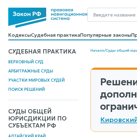
Кодексы
Судебная практика
Популярные законы
П
Калькуляторы
Справочные материалы
Образцы до
СУДЕБНАЯ ПРАКТИКА
Начало
/
Суды общей юр
ВЕРХОВНЫЙ СУД
АРБИТРАЖНЫЕ СУДЫ
Решени
УЧАСТКИ МИРОВЫХ СУДЕЙ
ПОИСК РЕШЕНИЙ
дополн
ограни
СУДЫ ОБЩЕЙ
ЮРИСДИКЦИИ ПО
Кировский
СУБЪЕКТАМ РФ
АЛТАЙСКИЙ КРАЙ