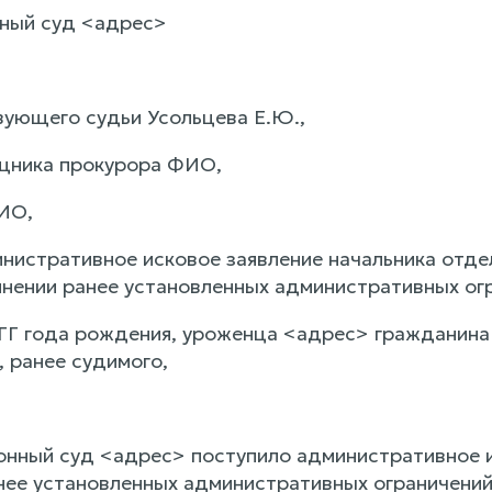
ный суд <адрес>
ующего судьи Усольцева Е.Ю.,
щника прокурора ФИО,
ИО,
нистративное исковое заявление начальника отд
нении ранее установленных административных ог
Г года рождения, уроженца <адрес> гражданина
, ранее судимого,
онный суд <адрес> поступило административное и
нее установленных административных ограничени