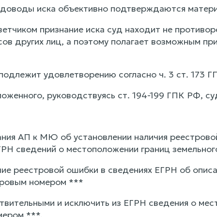
 доводы иска объективно подтверждаются матери
етчиком признание иска суд находит не противор
ов других лиц, а поэтому полагает возможным прин
 подлежит удовлетворению согласно ч. 3 ст. 173 Г
оженного, руководствуясь ст. 194-199 ГПК РФ, су
ния АП к МЮ об установлении наличия реестрово
ГРН сведений о местоположении границ земельного
чие реестровой ошибки в сведениях ЕГРН об опис
тровым номером ***
твительными и исключить из ЕГРН сведения о мест
ером ***.