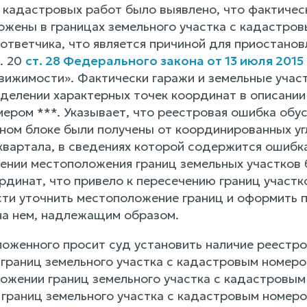
 кадастровых работ было выявлено, что фактическ
ожены в границах земельного участка с кадастров
 ответчика, что является причиной для приостано
. 20
ст. 28 Федерального закона от 13 июля 2015
вижимости». Фактически гаражи и земельные участ
делении характерных точек координат в описании
ером ***. Указывает, что реестровая ошибка обу
жном блоке были получены от координированных уг
квартала, в сведениях которой содержится ошибка
лении местоположения границ земельных участков
рдинат, что привело к пересечению границ участк
ти уточнить местоположение границ и оформить пр
а нем, надлежащим образом.
ложенного просит суд установить наличие реестро
границ земельного участка с кадастровым номеро
ожении границ земельного участка с кадастровым 
границ земельного участка с кадастровым номеро