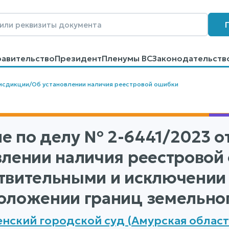
равительство
Президент
Пленумы ВС
Законодательств
говоров
Контакты
Помощь
Поиск
исдикции
/
Об установлении наличия реестровой ошибки
е по делу
№ 2-6441/2023
от
влении наличия реестровой
твительными и исключении 
оложении границ земельног
нский городской суд (Амурская област