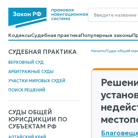
Кодексы
Судебная практика
Популярные законы
П
Калькуляторы
Справочные материалы
Образцы до
СУДЕБНАЯ ПРАКТИКА
Начало
/
Суды общей юр
ВЕРХОВНЫЙ СУД
АРБИТРАЖНЫЕ СУДЫ
Решени
УЧАСТКИ МИРОВЫХ СУДЕЙ
ПОИСК РЕШЕНИЙ
устано
недейс
СУДЫ ОБЩЕЙ
местоп
ЮРИСДИКЦИИ ПО
СУБЪЕКТАМ РФ
Благовеще
АЛТАЙСКИЙ КРАЙ