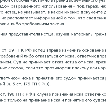
ерной стороны частично в границах земельного уч
видом разрешенного использования – под гараж, 
то истец не указывает, в каком именно документе
 не располагает информацией о том, что сведения
аким-либо требованиям закона.
ния представителя истца, изучив материалы граж
, 2 ст. 39 ГПК РФ истец вправе изменить основание
ребований либо отказаться от иска, ответчик впр
ием. Суд не принимает отказ истца от иска, приз
ие сторон, если это противоречит закону или нар
тветчиком иска и принятии его судом принимается
й (ч. 3 ст. 173 ГПК РФ).
 4 ст. 198 ГПК РФ в случае признания иска ответч
но только на признание иска и принятие его судом