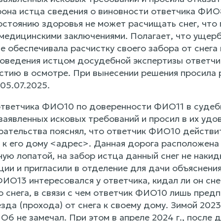
орона истца сведения о виновности ответчика ФИО
остоянию здоровья не может расчищать снег, чт
медицинскими заключениями. Полагает, что ущерб
 обеспечивала расчистку своего забора от снега 
роведения истцом досудебной экспертизы ответчи
астию в осмотре. При вынесении решения просила
 05.07.2025.
тветчика ФИО10 по доверенности ФИО11 в судеб
заявленных исковых требований и просил в их удо
рательства пояснял, что ответчик ФИО10 действит
 к его дому <адрес>. Данная дорога расположе
ную лопатой, на забор истца данный снег не наки
ии и пригласили в отделение для дачи объяснения,
О13 интересовался у ответчика, кидал ли он снег
о снега, в связи с чем ответчик ФИО10 лишь пред
зда (прохода) от снега к своему дому. Зимой 202
О6 не замечал. При этом в апреле 2024 г., после