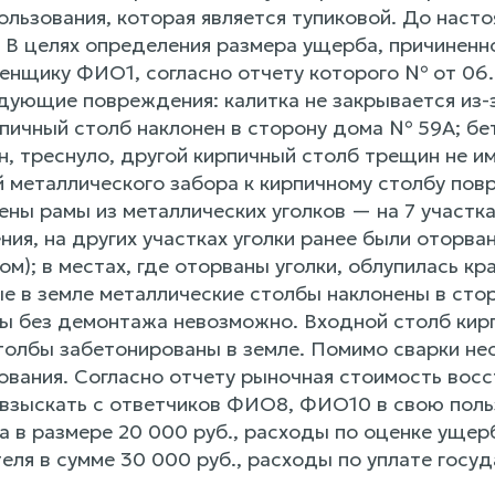
ользования, которая является тупиковой. До наст
 В целях определения размера ущерба, причиненн
енщику ФИО1, согласно отчету которого № от 06.
дующие повреждения: калитка не закрывается из-з
рпичный столб наклонен в сторону дома № 59А; бе
, треснуло, другой кирпичный столб трещин не им
й металлического забора к кирпичному столбу пов
ны рамы из металлических уголков — на 7 участка
ния, на других участках уголки ранее были оторв
м); в местах, где оторваны уголки, облупилась кра
е в земле металлические столбы наклонены в сто
ы без демонтажа невозможно. Входной столб кир
толбы забетонированы в земле. Помимо сварки не
ования. Согласно отчету рыночная стоимость восс
 взыскать с ответчиков ФИО8, ФИО10 в свою польз
 в размере 20 000 руб., расходы по оценке ущерб
еля в сумме 30 000 руб., расходы по уплате госу