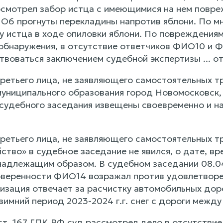
осмотрел забор истца с имеющимися на нем повреж
О6 прогнуты перекладины напротив яблони. По м
у истца в ходе опиловки яблони. По повреждениям
 обнаружения, в отсутствие ответчиков ФИО10 и
воваться заключением судебной экспертизы ... от
ретьего лица, не заявляющего самостоятельных т
униципального образования город Новомосковск, в
 судебного заседания извещены своевременно и н
ретьего лица, не заявляющего самостоятельных т
ство» в судебное заседание не явился, о дате, в
надлежащим образом. В судебном заседании 08.
оверенности ФИО14 возражал против удовлетворен
изация отвечает за расчистку автомобильных доро
зимний период 2023-2024 г.г. снег с дороги межд
т. 167 ГПК РФ суд рассмотрел дело в отсутствие 