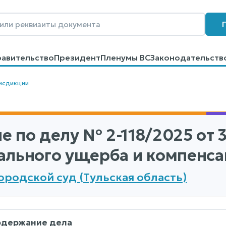
равительство
Президент
Пленумы ВС
Законодательств
говоров
Контакты
Помощь
Поиск
исдикции
е по делу
№ 2-118/2025
от 
ального ущерба и компенса
ородской суд (Тульская область)
одержание дела