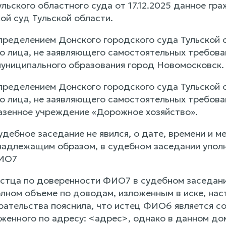
льского областного суда от 17.12.2025 данное гр
ой суд Тульской области.
ределением Донского городского суда Тульской об
го лица, не заявляющего самостоятельных требова
униципального образования город Новомосковск.
ределением Донского городского суда Тульской об
го лица, не заявляющего самостоятельных требова
азенное учреждение «Дорожное хозяйство».
дебное заседание не явился, о дате, времени и м
надлежащим образом, в судебном заседании упол
ФИО7
стца по доверенности ФИО7 в судебном заседани
лном объеме по доводам, изложенным в иске, наст
рательства пояснила, что истец ФИО6 является с
оженного по адресу: <адрес>, однако в данном до