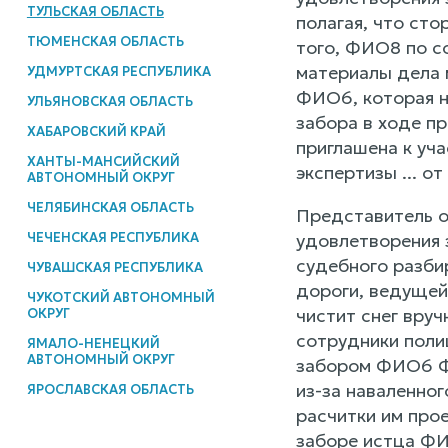
ТУЛЬСКАЯ ОБЛАСТЬ
полагая, что ст
ТЮМЕНСКАЯ ОБЛАСТЬ
того, ФИО8 по с
материалы дела 
УДМУРТСКАЯ РЕСПУБЛИКА
ФИО6, которая не
УЛЬЯНОВСКАЯ ОБЛАСТЬ
забора в ходе п
ХАБАРОВСКИЙ КРАЙ
приглашена к уч
ХАНТЫ-МАНСИЙСКИЙ
экспертизы ... от
АВТОНОМНЫЙ ОКРУГ
ЧЕЛЯБИНСКАЯ ОБЛАСТЬ
Представитель о
ЧЕЧЕНСКАЯ РЕСПУБЛИКА
удовлетворения 
судебного разби
ЧУВАШСКАЯ РЕСПУБЛИКА
дороги, ведущей
ЧУКОТСКИЙ АВТОНОМНЫЙ
чистит снег вруч
ОКРУГ
сотрудники полиц
ЯМАЛО-НЕНЕЦКИЙ
АВТОНОМНЫЙ ОКРУГ
забором ФИО6 ФИ
из-за наваленног
ЯРОСЛАВСКАЯ ОБЛАСТЬ
расчитки им прое
заборе истца ФИ