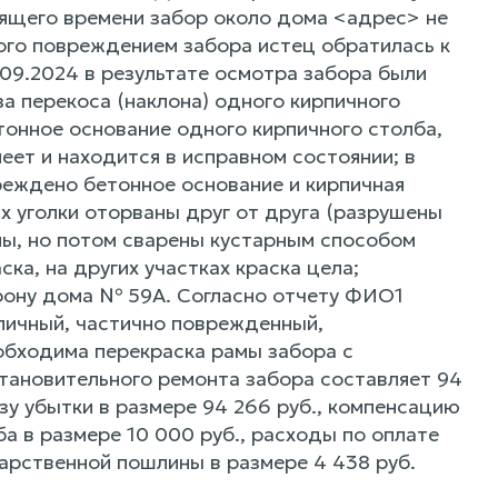
оящего времени забор около дома <адрес> не
ого повреждением забора истец обратилась к
09.2024 в результате осмотра забора были
а перекоса (наклона) одного кирпичного
тонное основание одного кирпичного столба,
еет и находится в исправном состоянии; в
реждено бетонное основание и кирпичная
х уголки оторваны друг от друга (разрушены
аны, но потом сварены кустарным способом
ска, на других участках краска цела;
рону дома № 59А. Согласно отчету ФИО1
пичный, частично поврежденный,
обходима перекраска рамы забора с
тановительного ремонта забора составляет 94
у убытки в размере 94 266 руб., компенсацию
а в размере 10 000 руб., расходы по оплате
дарственной пошлины в размере 4 438 руб.