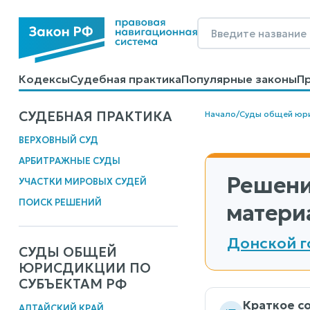
Кодексы
Судебная практика
Популярные законы
П
Калькуляторы
Справочные материалы
Образцы до
СУДЕБНАЯ ПРАКТИКА
Начало
/
Суды общей юр
ВЕРХОВНЫЙ СУД
АРБИТРАЖНЫЕ СУДЫ
Решени
УЧАСТКИ МИРОВЫХ СУДЕЙ
ПОИСК РЕШЕНИЙ
матери
Донской г
СУДЫ ОБЩЕЙ
ЮРИСДИКЦИИ ПО
СУБЪЕКТАМ РФ
Краткое с
АЛТАЙСКИЙ КРАЙ