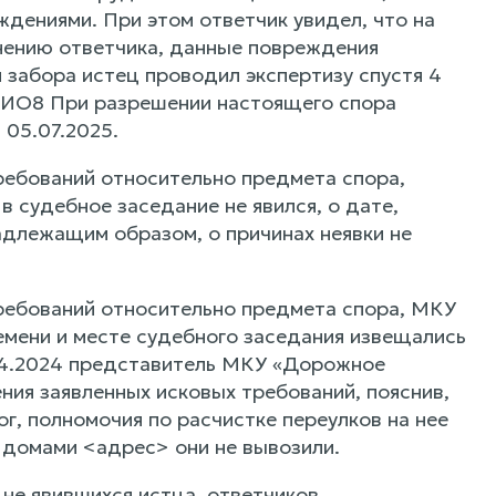
дениями. При этом ответчик увидел, что на
нению ответчика, данные повреждения
 забора истец проводил экспертизу спустя 4
 ФИО8 При разрешении настоящего спора
 05.07.2025.
ребований относительно предмета спора,
 судебное заседание не явился, о дате,
адлежащим образом, о причинах неявки не
ребований относительно предмета спора, МКУ
ремени и месте судебного заседания извещались
04.2024 представитель МКУ «Дорожное
ия заявленных исковых требований, пояснив,
г, полномочия по расчистке переулков на нее
у домами <адрес> они не вывозили.
не явившихся истца, ответчиков,