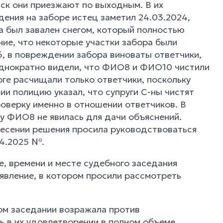
вск они приезжают по выходным. В их
ения на заборе истец заметил 24.03.2024,
а был завален снегом, который полностью
ие, что некоторые участки забора были
, в повреждении забора виноваты ответчики,
еоднократно видели, что ФИО8 и ФИО10 чистили
оге расчищали только ответчики, поскольку
и полицию указал, что супруги С-ны чистят
роверку именно в отношении ответчиков. В
у ФИО8 не явилась для дачи объяснений.
несении решения просила руководствоваться
04.2025 №.
, времени и месте судебного заседания
вление, в котором просили рассмотреть
м заседании возражала против
ь в их удовлетворении в полном объеме,