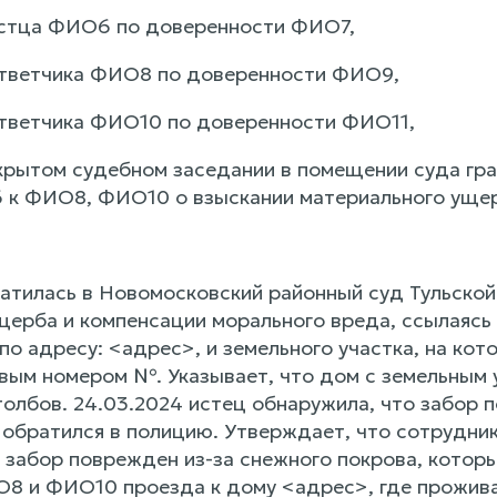
истца ФИО6 по доверенности ФИО7,
ответчика ФИО8 по доверенности ФИО9,
тветчика ФИО10 по доверенности ФИО11,
крытом судебном заседании в помещении суда гра
к ФИО8, ФИО10 о взыскании материального ущер
тилась в Новомосковский районный суд Тульской
ерба и компенсации морального вреда, ссылаясь н
по адресу: <адрес>, и земельного участка, на к
ровым номером №. Указывает, что дом с земельным
толбов. 24.03.2024 истец обнаружила, что забор 
 обратился в полицию. Утверждает, что сотрудни
о забор поврежден из-за снежного покрова, котор
8 и ФИО10 проезда к дому <адрес>, где прожив