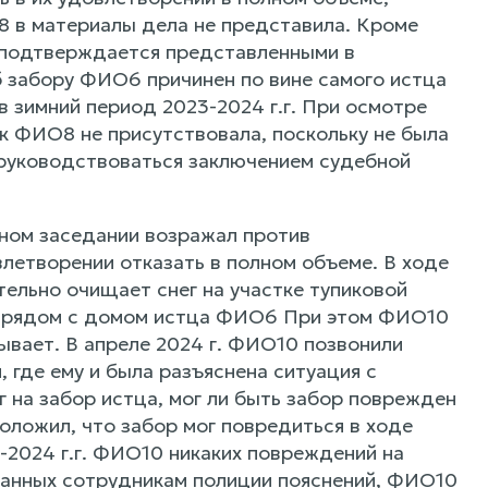
8 в материалы дела не представила. Кроме
о подтверждается представленными в
 забору ФИО6 причинен по вине самого истца
в зимний период 2023-2024 г.г. При осмотре
к ФИО8 не присутствовала, поскольку не была
 руководствоваться заключением судебной
ном заседании возражал против
влетворении отказать в полном объеме. В ходе
ельно очищает снег на участке тупиковой
на рядом с домом истца ФИО6 При этом ФИО10
дывает. В апреле 2024 г. ФИО10 позвонили
 где ему и была разъяснена ситуация с
 на забор истца, мог ли быть забор поврежден
положил, что забор мог повредиться в ходе
3-2024 г.г. ФИО10 никаких повреждений на
 данных сотрудникам полиции пояснений, ФИО10