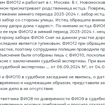
ем ФИО12 и работает в г. Москве. В г. Новомоско
омом присматривает родственница истца. Поврежд
тяжении зимнего периода 2023-2024 г. забор истц
 забор со стороны улицы. Истец обращала вниман
рону двора дома <адрес>. По мнению истца ФИО6
 и ее муж ФИО12 в зимний период 2023-2024 г. н
 сторону забора ФИО6 Снег на данном участке дор
оследних является тупиковым. ФИО12 при обращени
участке, поэтому сотрудники полиции проводили п
бъяснения были отобраны лишь с ФИО10, поскольк
асие с заключением судебной экспертизы. При вы
судебной экспертизы ... от 06.09.2024 №, от 04.
и ФИО10 в судебное заседание не явились, о дате
временно и надлежащим образом, представили зая
кое дело в их отсутствие.
тветчика ФИО8 по доверенности ФИО9 в судебно
заявленных исковых требований и просила отказат