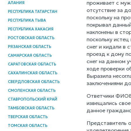
проживает с муж
АЛАНИЯ
отсутствие за д
РЕСПУБЛИКА ТАТАРСТАН
поскольку на про
РЕСПУБЛИКА ТЫВА
покрывал данный
РЕСПУБЛИКА ХАКАСИЯ
наклонены в сто
РОСТОВСКАЯ ОБЛАСТЬ
поскольку истец
снег и кидали в
РЯЗАНСКАЯ ОБЛАСТЬ
проезд к дому п
САМАРСКАЯ ОБЛАСТЬ
снег на данном 
САРАТОВСКАЯ ОБЛАСТЬ
ходе проверки о
САХАЛИНСКАЯ ОБЛАСТЬ
Выразила несогл
СВЕРДЛОВСКАЯ ОБЛАСТЬ
заключениями до
СМОЛЕНСКАЯ ОБЛАСТЬ
Ответчики ФИО8 
СТАВРОПОЛЬСКИЙ КРАЙ
извещались свое
ТАМБОВСКАЯ ОБЛАСТЬ
данное гражданс
ТВЕРСКАЯ ОБЛАСТЬ
Представитель о
ТОМСКАЯ ОБЛАСТЬ
удовлетворения 