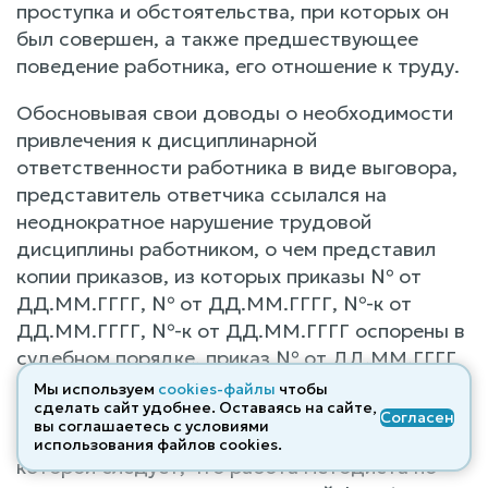
проступка и обстоятельства, при которых он
был совершен, а также предшествующее
поведение работника, его отношение к труду.
Обосновывая свои доводы о необходимости
привлечения к дисциплинарной
ответственности работника в виде выговора,
представитель ответчика ссылался на
неоднократное нарушение трудовой
дисциплины работником, о чем представил
копии приказов, из которых приказы № от
ДД.ММ.ГГГГ, № от ДД.ММ.ГГГГ, №-к от
ДД.ММ.ГГГГ, №-к от ДД.ММ.ГГГГ оспорены в
судебном порядке, приказ № от ДД.ММ.ГГГГ
вынесен более года назад перед вынесением
Мы используем
cookies-файлы
чтобы
сделать сайт удобнее. Оставаясь на сайте,
оспариваемого приказа, а также справкой по
Согласен
вы соглашаетесь с условиями
итогам проверки работы методиста, из
использования файлов cооkies.
которой следует, что работа методиста по