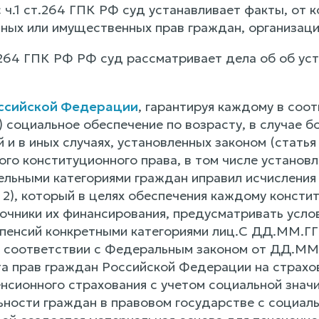
 ч.1 ст.264 ГПК РФ суд устанавливает факты, от 
ных или имущественных прав граждан, организаци
т.264 ГПК РФ РФ суд рассматривает дела об об ус
ссийской Федерации
, гарантируя каждому в соо
 1) социальное обеспечение по возрасту, в случае 
 и в иных случаях, установленных законом (статья
ого конституционного права, в том числе установ
дельными категориями граждан иправил исчисления
ь 2), который в целях обеспечения каждому конст
точники их финансирования, предусматривать усло
пенсий конкретными категориями лиц.С ДД.ММ.ГГ
 соответствии с Федеральным законом от ДД.ММ.
та прав граждан Российской Федерации на страхо
енсионного страхования с учетом социальной знач
ьности граждан в правовом государстве с социал