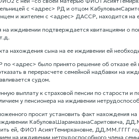
ИО2 с ней –со своей матерью ФИО1 АсиятТемирх
ельницей с <адрес> РД и отцом КабуловымСарит
нцем и жителем с <адрес> ДАССР, находится на 
 на иждивении подтверждается квитанциями о пок
т.д.
кта нахождения сына на ее иждивении ей необходи
по <адрес> было принято решение об отказе ей в
тказать в перерасчете семейной надбавки на ижди
авливается судом.
нную выплату к страховой пенсии по старости и п
аличием у пенсионера на иждивении нетрудоспособ
ложенного просит установить факт нахождения н
 иждивении КабуловаШарамазанаСаритовича, ДД.М
ить ей, ФИО1 АсиятТемирхановне, ДД.ММ.ГГГГ го
нием на иждивении нетрудоспособного члена сем