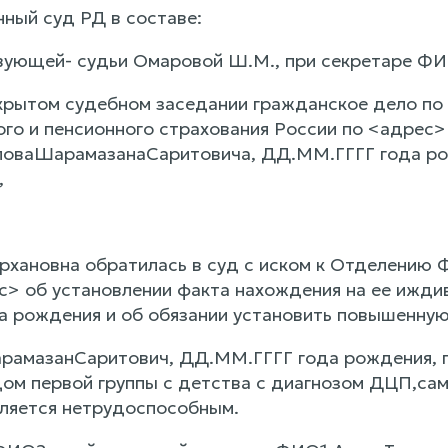
нный суд РД в составе:
вующей- судьи Омаровой Ш.М., при секретаре Ф
крытом судебном заседании гражданское дело по
го и пенсионного страхования России по <адрес>
оваШарамазанаСаритовича, ДД.ММ.ГГГГ года рож
,
хановна обратилась в суд с иском к Отделению Ф
с> об установлении факта нахождения на ее ижд
 рождения и об обязании установить повышенную 
амазанСаритович, ДД.ММ.ГГГГ года рождения, п
дом первой группы с детства с диагнозом ДЦП,сам
является нетрудоспособным.