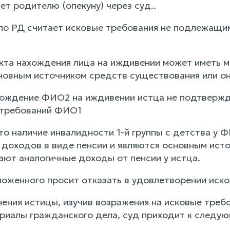
т родителю (опекуну) через суд..
по РД считает исковые требования не подлежащ
кта нахождения лица на иждивении может иметь м
новным источником средств существования или он
хождение ФИО2 на иждивении истца не подтвержд
 требований ФИО1
то наличие инвалидности 1-й группы с детства у Ф
 доходов в виде пенсии и являются основным исто
ют аналогичные доходы от пенсии у истца.
ложенного просит отказать в удовлетворении иск
ения истицы, изучив возражения на исковые треб
риалы гражданского дела, суд приходит к следу