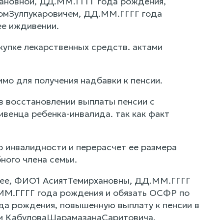
ановной, ДД.ММ.ГГГГ года рождения,
омЗулпукаровичем, ДД.ММ.ГГГГ года
ее иждивении.
упке лекарственных средств. актами
мо для получения надбавки к пенсии.
 восстановлении выплаты пенсии с
венца ребенка-инвалида. так как факт
о инвалидности и перерасчет ее размера
ного члена семьи.
а ее, ФИО1 АсиятТемирхановны, ДД.ММ.ГГГГ
М.ГГГГ года рождения и обязать ОСФР по
да рождения, повышенную выплату к пенсии в
ьи КабуловаШарамазанаСаритовича,