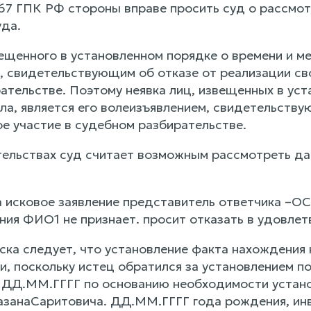
167 ГПК РФ стороны вправе просить суд о рассмот
уда.
ещенного в установленном порядке о времени и ме
, свидетельствующим об отказе от реализации сво
ательстве. Поэтому неявка лиц, извещенных в уст
ла, является его волеизъявлением, свидетельству
е участие в судебном разбирательстве.
тельствах суд считает возможным рассмотреть да
а исковое заявление представитель ответчика –
ния ФИО1 не признает. просит отказать в удовле
ска следует, что установление факта нахождения
ии, поскольку истец обратился за установлением 
з ДД.ММ.ГГГГ по основанию необходимости устан
анаСаритовича. ДД.ММ.ГГГГ года рождения, инва