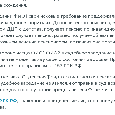
а рождения.
дании ФИО1 свои исковые требование поддержала
сила удовлетворить их. Дополнительно пояснила, 
зом ДЦП с детства, получает пенсию по инвалидно
также получает пенсию, размер получаемой ею пен
оянном лечении пенсионером, ее пенсия она трати
тороне истца ФИО1 ФИО2 в судебное заседание не 
нии не может ввиду своего состояния здоровья Пр
отреть по правилам ст 167 ГПК РФ.
тветчика ОтделенияФонда социального и пенсионн
удебное заседание не явился,н отправив в суд во
ное дело в отсутствие представителя Ответчика.
 9 ГК РФ
, граждане и юридические лица по своем
ва.