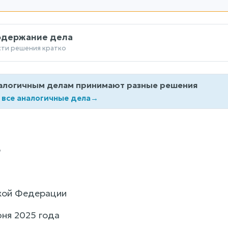
одержание дела
сти решения кратко
алогичным делам принимают разные решения
 все аналогичные дела
→
3
кой Федерации
юня 2025 года