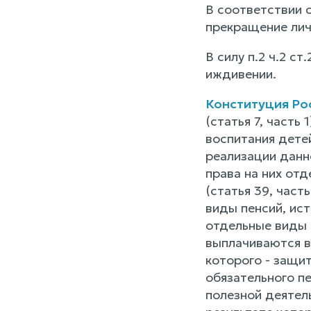
В соответствии с
прекращение лич
В силу п.2 ч.2 с
иждивении.
Конституция Ро
(статья 7, часть
воспитания детей
реализации данн
права на них от
(статья 39, част
виды пенсий, ис
отдельные виды 
выплачиваются в
которого - защи
обязательного п
полезной деятел