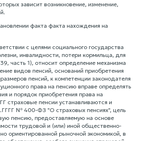
которых зависит возникновение, изменение,
й.
тановлении факта факта нахождения на
тветствии с целями социального государства
болезни, инвалидности, потери кормильца, для
 39, часть 1), относит определение механизма
ление видов пенсий, оснований приобретения
 размеров пенсий, к компетенции законодателя
итуционного права на пенсию вправе определять
вия и порядок приобретения права на
ГГ страховые пенсии устанавливаются и
ГГГГ № 400-ФЗ "О страховых пенсиях", цель
вую пенсию, предоставляемую на основе
имости трудовой и (или) иной общественно-
ьно ориентированной рыночной экономикой, в