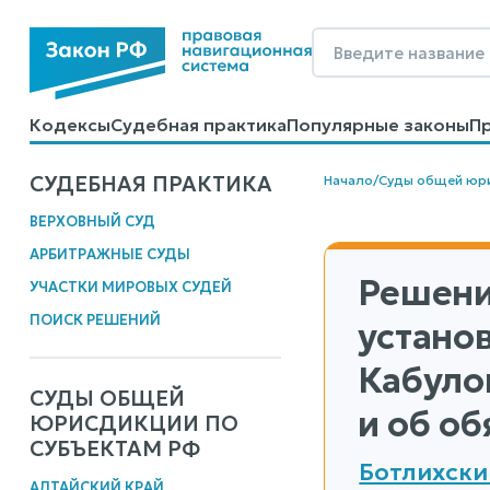
Кодексы
Судебная практика
Популярные законы
П
Калькуляторы
Справочные материалы
Образцы до
СУДЕБНАЯ ПРАКТИКА
Начало
/
Суды общей юр
ВЕРХОВНЫЙ СУД
АРБИТРАЖНЫЕ СУДЫ
Решени
УЧАСТКИ МИРОВЫХ СУДЕЙ
ПОИСК РЕШЕНИЙ
устано
Кабуло
СУДЫ ОБЩЕЙ
и об о
ЮРИСДИКЦИИ ПО
СУБЪЕКТАМ РФ
Ботлихски
АЛТАЙСКИЙ КРАЙ