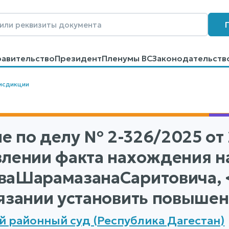
равительство
Президент
Пленумы ВС
Законодательств
говоров
Контакты
Помощь
Поиск
исдикции
е по делу
№ 2-326/2025
от 
влении факта нахождения н
ваШарамазанаСаритовича, 
бязании установить повышен
й районный суд (Республика Дагестан)