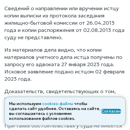
Сведений о направлении или вручении истцу
копии выписки из протокола заседания
жилищно-бытовой комиссии от 26.04.2013
года и копии распоряжения от 02.08.2013 года
суду не представлено.
Из материалов дела видно, что копии
материалов учетного дела истца получены по
запросу его адвоката 27 января 2023 года.
Исковое заявление подано истцом 02 февраля
2023 года.
Доказательств, свидетельствующих о том,
что ответчик знал о нарушенном праве ранее
Мы используем
cookies-файлы
чтобы
указанной даты (27 января 2023 года), суду не
сделать сайт удобнее. Оставаясь на сайте,
Согласен
представлено.
вы соглашаетесь с условиями
использования файлов cооkies.
При таких обстоятельствах у суда не имеется