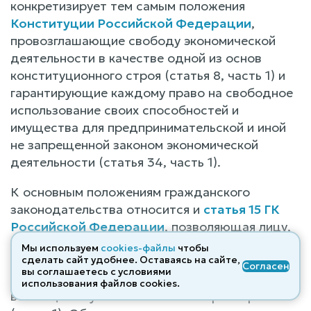
конкретизирует тем самым положения
Конституции Российской Федерации
,
провозглашающие свободу экономической
деятельности в качестве одной из основ
конституционного строя (статья 8, часть 1) и
гарантирующие каждому право на свободное
использование своих способностей и
имущества для предпринимательской и иной
не запрещенной законом экономической
деятельности (статья 34, часть 1).
К основным положениям гражданского
законодательства относится и
статья 15 ГК
Российской Федерации
, позволяющая лицу,
право которого нарушено, требовать полного
Мы используем
cookies-файлы
чтобы
возмещения причиненных ему убытков, если
сделать сайт удобнее. Оставаясь на сайте,
Согласен
вы соглашаетесь с условиями
законом или договором не предусмотрено
использования файлов cооkies.
возмещение убытков в меньшем размере