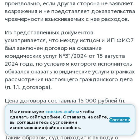
произвольно, если другая сторона не заявляет
возражения и не представляет доказательства
чрезмерности взыскиваемых с нее расходов.
Из представленных документов
усматривается, что между истцом и ИП ФИО7
был заключен договор на оказание
юридических услуг №31/2024 от 15 августа
2024 года, по условиям которого исполнитель
обязался оказать юридические услуги в рамках
рассмотрения настоящего гражданского дела
(п. 1.1. договора).
Цена договора составила 15 000 рублей (п.
3.1. договора), которая была оплачена в
Мы используем
cookies-файлы
чтобы
полном объеме, что подтверждается
сделать сайт удобнее. Оставаясь на сайте,
Согласен
вы соглашаетесь с условиями
квитанцией на оплату по договору.
использования файлов cооkies.
Таким образом, суд приходит к выводу о