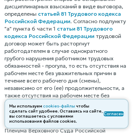
дисциплинарных взысканий в виде выговора,
определены
статьей 81 Трудового кодекса
Российской Федерации
. Согласно подпункту
"а" пункта 6 части 1
статьи 81 Трудового
кодекса Российской Федерации
трудовой
договор может быть расторгнут
работодателем в случае однократного
грубого нарушения работником трудовых
обязанностей - прогула, то есть отсутствия на
рабочем месте без уважительных причин в
течение всего рабочего дня (смены),
независимо от его (ее) продолжительности, а
также отсутствия на рабочем месте без
уважительных причин более четырех часов
Мы используем
cookies-файлы
чтобы
подряд в течение рабочего дня (смены).
сделать сайт удобнее. Оставаясь на сайте,
Согласен
вы соглашаетесь с условиями
использования файлов cооkies.
В подпункте "а" пункта 39 постановления
Пленума Верховного Суда Российской