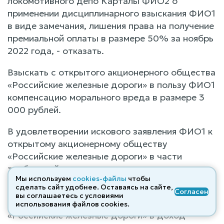
локомотивного депо Карталы ФИО2 о
применении дисциплинарного взыскания ФИО1
в виде замечания, лишения права на получение
премиальной оплаты в размере 50% за ноябрь
2022 года, - отказать.
Взыскать с открытого акционерного общества
«Российские железные дороги» в пользу ФИО1
компенсацию морального вреда в размере 3
000 рублей.
В удовлетворении искового заявления ФИО1 к
открытому акционерному обществу
«Российские железные дороги» в части
требований о компенсации морального вреда
Мы используем
cookies-файлы
чтобы
в размере 2000 рублей, - отказать.
сделать сайт удобнее. Оставаясь на сайте,
Согласен
вы соглашаетесь с условиями
Взыскать с открытого акционерного общества
использования файлов cооkies.
«Российские железные дороги» в доход