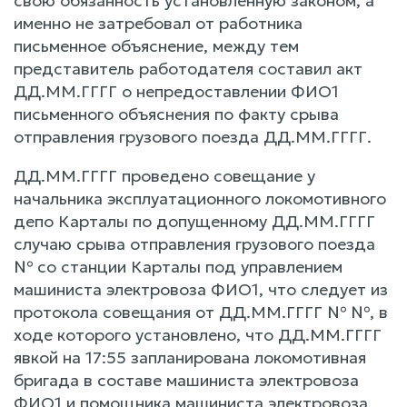
свою обязанность установленную законом, а
именно не затребовал от работника
письменное объяснение, между тем
представитель работодателя составил акт
ДД.ММ.ГГГГ о непредоставлении ФИО1
письменного объяснения по факту срыва
отправления грузового поезда ДД.ММ.ГГГГ.
ДД.ММ.ГГГГ проведено совещание у
начальника эксплуатационного локомотивного
депо Карталы по допущенному ДД.ММ.ГГГГ
случаю срыва отправления грузового поезда
№ со станции Карталы под управлением
машиниста электровоза ФИО1, что следует из
протокола совещания от ДД.ММ.ГГГГ № №, в
ходе которого установлено, что ДД.ММ.ГГГГ
явкой на 17:55 запланирована локомотивная
бригада в составе машиниста электровоза
ФИО1 и помощника машиниста электровоза