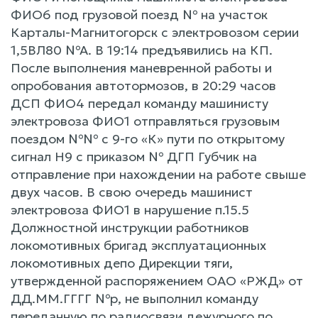
ФИО6 под грузовой поезд № на участок
Карталы-Магнитогорск с электровозом серии
1,5ВЛ80 №А. В 19:14 предъявились на КП.
После выполнения маневренной работы и
опробования автотормозов, в 20:29 часов
ДСП ФИО4 передал команду машинисту
электровоза ФИО1 отправляться грузовым
поездом №№ с 9-го «К» пути по открытому
сигнал Н9 с приказом № ДГП Губчик на
отправление при нахождении на работе свыше
двух часов. В свою очередь машинист
электровоза ФИО1 в нарушение п.15.5
Должностной инструкции работников
локомотивных бригад эксплуатационных
локомотивных депо Дирекции тяги,
утвержденной распоряжением ОАО «РЖД» от
ДД.ММ.ГГГГ №р, не выполнил команду
переданную по радиосвязи дежурного по