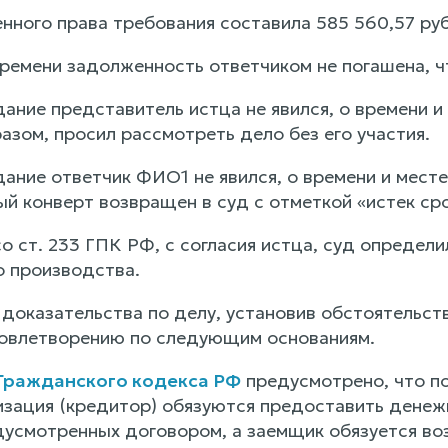
нного права требования составила 585 560,57 руб
ремени задолженность ответчиком не погашена, ч
дание представитель истца не явился, о времени 
зом, просил рассмотреть дело без его участия.
дание ответчик ФИО1 не явился, о времени и мес
й конверт возвращен в суд с отметкой «истек сро
о ст. 233 ГПК РФ, с согласия истца, суд определ
о производства.
доказательства по делу, установив обстоятельств
овлетворению по следующим основаниям.
1 Гражданского кодекса РФ
предусмотрено, что по
изация (кредитор) обязуются предоставить денеж
едусмотренных договором, а заемщик обязуется в