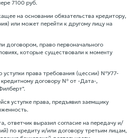
ере 7100 руб.
жащее на основании обязательства кредитору,
ия) или может перейти к другому лицу на
или договором, право первоначального
словиях, которые существовали к моменту
 уступки права требования (цессии) №У77-
о кредитному договору № от -Дата-,
Филберт".
ся уступке права, предъявил заемщику
лженность.
а, ответчик выразил согласие на передачу и/
ий) по кредиту и/или договору третьим лицам,