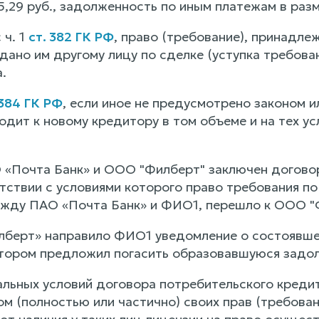
,29 руб., задолженность по иным платежам в разм
 ч. 1
ст. 382 ГК РФ
, право (требование), принадле
ано им другому лицу по сделке (уступка требован
.
 384 ГК РФ
, если иное не предусмотрено законом 
одит к новому кредитору в том объеме и на тех у
 «Почта Банк» и ООО "Филберт" заключен договор
етствии с условиями которого право требования п
жду ПАО «Почта Банк» и ФИО1, перешло к ООО "
берт» направило ФИО1 уведомление о состоявшей
отором предложил погасить образовавшуюся задо
альных условий договора потребительского кредит
ом (полностью или частично) своих прав (требован