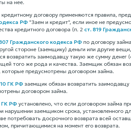
ы на нее.
 кредитному договору применяются правила, пре
одекса РФ
"Заем и кредит", если иное не предусм
ества кредитного договора (п. 2
ст. 819 Гражданс
 807 Гражданского кодекса РФ
по договору займа
ругой стороне (заемщику) деньги или другие вещи
ся возвратить заимодавцу такую же сумму денег (
ещей того же рода и качества. Заемщик обязан во
е, которые предусмотрены договором займа.
810 ГК РФ
заемщик обязан возвратить заимодавцу п
отрены договором займа.
1 ГК РФ
установлено, что если договором займа пр
ри нарушении заемщиком срока, установленного дл
ве потребовать досрочного возврата всей оставш
мом, причитающимися на момент его возврата.