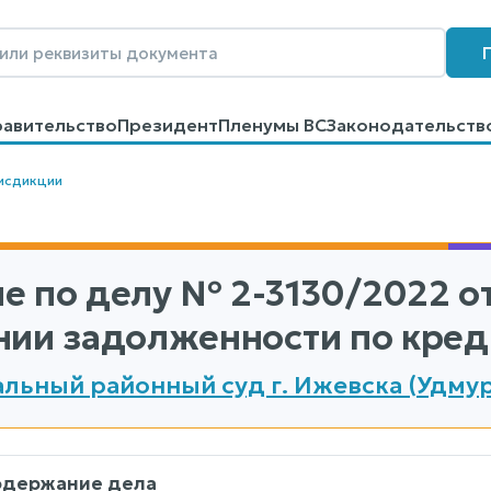
равительство
Президент
Пленумы ВС
Законодательств
говоров
Контакты
Помощь
Поиск
исдикции
е по делу
№ 2-3130/2022
от
нии задолженности по кред
льный районный суд г. Ижевска (Удмур
одержание дела