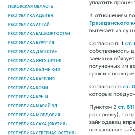
уплатить процент
ПСКОВСКАЯ ОБЛАСТЬ
К отношениям по
РЕСПУБЛИКА АДЫГЕЯ
Гражданского к
РЕСПУБЛИКА АЛТАЙ
вытекает из сущ
РЕСПУБЛИКА БАШКОРТОСТАН
Согласно п. 1
ст.
РЕСПУБЛИКА БУРЯТИЯ
собственность д
РЕСПУБЛИКА ДАГЕСТАН
заемщик обязует
РЕСПУБЛИКА ИНГУШЕТИЯ
полученных им в
РЕСПУБЛИКА КАЛМЫКИЯ
срок и в порядк
РЕСПУБЛИКА КАРЕЛИЯ
Согласно со
ст. 
РЕСПУБЛИКА КОМИ
которые предусм
РЕСПУБЛИКА КРЫМ
РЕСПУБЛИКА МАРИЙ ЭЛ
Пунктом 2
ст. 81
рассрочку), то п
РЕСПУБЛИКА МОРДОВИЯ
займодавец впра
РЕСПУБЛИКА САХА (ЯКУТИЯ)
пользование зай
РЕСПУБЛИКА СЕВЕРНАЯ ОСЕТИЯ-