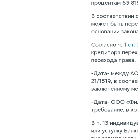
процентам 63 815
В соответствии с
может быть перед
основании закона
Согласно ч. 1
ст.
кредитора перех
перехода права.
-Дата- между АО
21/1519, в соотв
заключенному ме
-Дата- ООО «Фил
требование, в к
В п. 13 индивиду
или уступку Банк