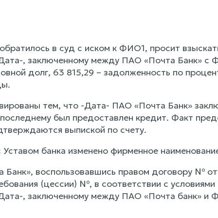
братилось в суд с иском к ФИО1, просит взыскат
Дата-, заключенному между ПАО «Почта Банк» с ФИО
новной долг, 63 815,29 – задолженность по проце
ды.
вированы тем, что -Дата- ПАО «Почта Банк» закл
 последнему был предоставлен кредит. Факт пред
дтверждаются выпиской по счету.
с Уставом банка изменено фирменное наименовани
а Банк», воспользовавшись правом договору № от
ебования (цессии) №, в соответствии с условиями
Дата-, заключенному между ПАО «Почта банк» и 