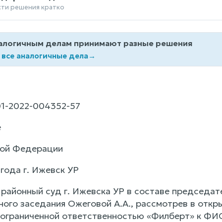
сти решения кратко
алогичным делам принимают разные решения
 все аналогичные дела
→
1-2022-004352-57
е
кой Федерации
года г. Ижевск УР
районный суд г. Ижевска УР в составе председат
ного заседания Ожеговой А.А., рассмотрев в отк
 ограниченной ответственностью «Филберт» к ФИ