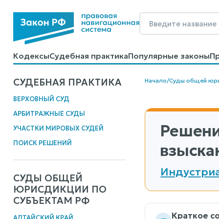
Кодексы
Судебная практика
Популярные законы
П
Калькуляторы
Справочные материалы
Образцы до
СУДЕБНАЯ ПРАКТИКА
Начало
/
Суды общей юр
ВЕРХОВНЫЙ СУД
АРБИТРАЖНЫЕ СУДЫ
Решени
УЧАСТКИ МИРОВЫХ СУДЕЙ
ПОИСК РЕШЕНИЙ
взыска
Индустриа
СУДЫ ОБЩЕЙ
ЮРИСДИКЦИИ ПО
СУБЪЕКТАМ РФ
Краткое с
АЛТАЙСКИЙ КРАЙ