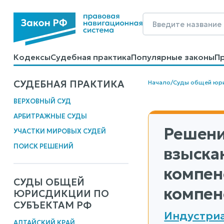
Кодексы
Судебная практика
Популярные законы
П
Калькуляторы
Справочные материалы
Образцы до
СУДЕБНАЯ ПРАКТИКА
Начало
/
Суды общей юр
ВЕРХОВНЫЙ СУД
АРБИТРАЖНЫЕ СУДЫ
Решени
УЧАСТКИ МИРОВЫХ СУДЕЙ
ПОИСК РЕШЕНИЙ
взыска
компен
СУДЫ ОБЩЕЙ
компен
ЮРИСДИКЦИИ ПО
СУБЪЕКТАМ РФ
Индустриа
АЛТАЙСКИЙ КРАЙ