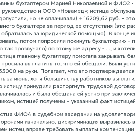
лавным бухгалтером Марией Николаевной и ФИО2 
руководство и ООО «Новамед»; истица обслужив
допустили, но не оплачивали) + 16209,62 руб. – э
вного бухгалтера за период ее отсутствия (это р
 обратилась за юридической помощью). В конце и
ривать, потом попросили покинуть бухгалтерию – п
о так прозвучало) по этому же адресу - ..., и хот
стица главному бухгалтеру помогала закрывать ба
а просила выплатить то, что ей обещали. Были ус
 35000 на руки. Полагает, что это подтверждаетс
ть за июнь, хотя большинству работников выплати
о истицу принудили расторгнуть трудовой договор
плачивалась и была обещана ей устно при заключе
иком, истицей получены – указанный факт истицей
стца ФИО4 в судебном заседании на удовлетворени
торонами изначально, дискриминация выразилась 
с чем истец вправе требовать выплаты компенсаци