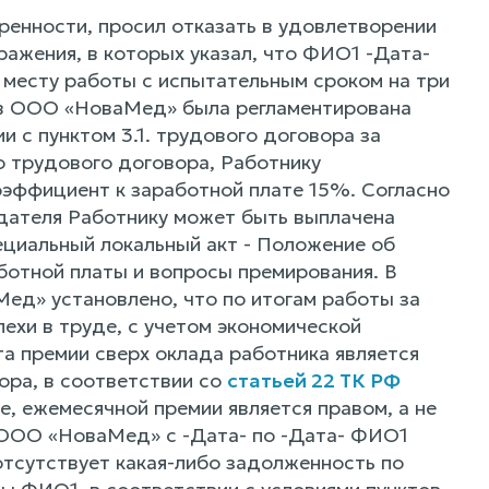
енности, просил отказать в удовлетворении
ажения, в которых указал, что ФИО1 -Дата-
месту работы с испытательным сроком на три
 в ООО «НоваМед» была регламентирована
 с пунктом 3.1. трудового договора за
 трудового договора, Работнику
коэффициент к заработной плате 15%. Согласно
одателя Работнику может быть выплачена
циальный локальный акт - Положение об
ботной платы и вопросы премирования. В
ед» установлено, что по итогам работы за
пехи в труде, с учетом экономической
а премии сверх оклада работника является
ора, в соответствии со
статьей 22 ТК РФ
 ежемесячной премии является правом, а не
 ООО «НоваМед» с -Дата- по -Дата- ФИО1
тсутствует какая-либо задолженность по