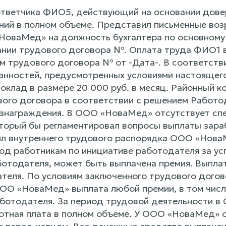
тветчика ФИО5, действующий на основании довер
ний в полном объеме. Представил письменные возр
НоваМед» на должность бухгалтера по основному 
ании трудового договора №. Оплата труда ФИО1
 трудового договора № от -Дата-. В соответствии
анностей, предусмотренных условиями настоящего
 оклад в размере 20 000 руб. в месяц. Районный 
ового договора в соответствии с решением Работ
ознаграждения. В ООО «НоваМед» отсутствует спе
оторый бы регламентировал вопросы выплаты зара
вил внутреннего трудового распорядка ООО «НоваМ
год работникам по инициативе работодателя за ус
отодателя, может быть выплачена премия. Выплат
теля. По условиям заключенного трудового догов
О «НоваМед» выплата любой премии, в том числе,
ботодателя. За период трудовой деятельности в
отная плата в полном объеме. У ООО «НоваМед» о