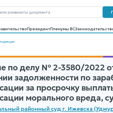
равительство
Президент
Пленумы ВС
Законодательств
говоров
Контакты
Помощь
Поиск
исдикции
е по делу
№ 2-3580/2022
от
нии задолженности по зараб
сации за просрочку выплат
сации морального вреда, с
льный районный суд г. Ижевска (Удмур