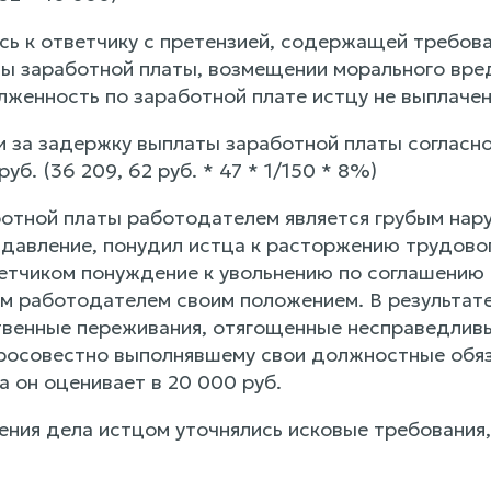
ь к ответчику с претензией, содержащей требова
ы заработной платы, возмещении морального вред
лженность по заработной плате истцу не выплачен
и за задержку выплаты заработной платы согласн
уб. (36 209, 62 руб. * 47 * 1/150 * 8%)
отной платы работодателем является грубым нар
 давление, понудил истца к расторжению трудовог
тчиком понуждение к увольнению по соглашению
м работодателем своим положением. В результат
венные переживания, отягощенные несправедливы
росовестно выполнявшему свои должностные обяз
 он оценивает в 20 000 руб.
ения дела истцом уточнялись исковые требования,