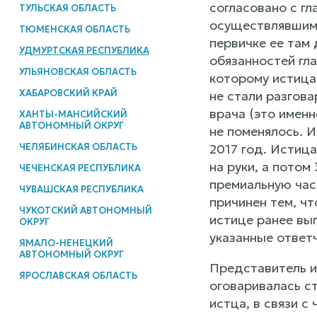
согласовано с г
ТУЛЬСКАЯ ОБЛАСТЬ
осуществлявшим 
ТЮМЕНСКАЯ ОБЛАСТЬ
первичке ее там 
УДМУРТСКАЯ РЕСПУБЛИКА
обязанностей гла
УЛЬЯНОВСКАЯ ОБЛАСТЬ
которому истица
ХАБАРОВСКИЙ КРАЙ
не стали разгова
врача (это именн
ХАНТЫ-МАНСИЙСКИЙ
АВТОНОМНЫЙ ОКРУГ
не поменялось. И
ЧЕЛЯБИНСКАЯ ОБЛАСТЬ
2017 год. Истиц
на руки, а потом
ЧЕЧЕНСКАЯ РЕСПУБЛИКА
премиальную час
ЧУВАШСКАЯ РЕСПУБЛИКА
причинен тем, чт
ЧУКОТСКИЙ АВТОНОМНЫЙ
истице ранее вы
ОКРУГ
указанные ответч
ЯМАЛО-НЕНЕЦКИЙ
АВТОНОМНЫЙ ОКРУГ
Представитель и
ЯРОСЛАВСКАЯ ОБЛАСТЬ
оговаривалась с
истца, в связи 