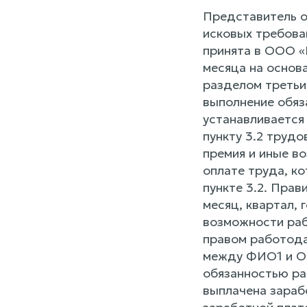
Представитель о
исковых требова
принята в ООО «
месяца на основ
разделом третьим
выполнение обяз
устанавливается
пункту 3.2 труд
премия и иные в
оплате труда, к
пункте 3.2. Пра
месяц, квартал, 
возможности раб
правом работода
между ФИО1 и ОО
обязанностью ра
выплачена зараб