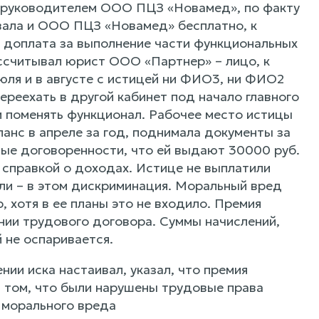
- руководителем ООО ПЦЗ «Новамед», по факту
ала и ООО ПЦЗ «Новамед» бесплатно, к
то доплата за выполнение части функциональных
ассчитывал юрист ООО «Партнер» – лицо, к
юля и в августе с истицей ни ФИО3, ни ФИО2
ереехать в другой кабинет под начало главного
ели поменять функционал. Рабочее место истицы
ланс в апреле за год, поднимала документы за
тные договоренности, что ей выдают 30000 руб.
я справкой о доходах. Истице не выплатили
ли – в этом дискриминация. Моральный вред
, хотя в ее планы это не входило. Премия
нии трудового договора. Суммы начислений,
 не оспаривается.
и иска настаивал, указал, что премия
в том, что были нарушены трудовые права
и морального вреда