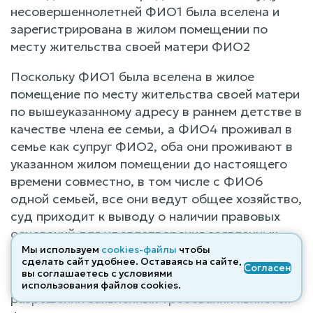
несовершеннолетней ФИО1 была вселена и
зарегистрирована в жилом помещении по
месту жительства своей матери ФИО2
Поскольку ФИО1 была вселена в жилое
помещение по месту жительства своей матери
по вышеуказанному адресу в раннем детстве в
качестве члена ее семьи, а ФИО4 проживал в
семье как супруг ФИО2, оба они проживают в
указанном жилом помещении до настоящего
времени совместно, в том числе с ФИО6
одной семьей, все они ведут общее хозяйство,
суд приходит к выводу о наличии правовых
оснований для удовлетворения заявленных
требований.
Мы используем
cookies-файлы
чтобы
сделать сайт удобнее. Оставаясь на сайте,
Согласен
вы соглашаетесь с условиями
Юридически значимым обстоятельством при
использования файлов cооkies.
разрешении заявленных требований является