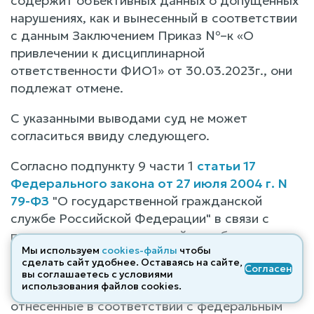
содержит объективных данных о допущенных
нарушениях, как и вынесенный в соответствии
с данным Заключением Приказ №–к «О
привлечении к дисциплинарной
ответственности ФИО1» от 30.03.2023г., они
подлежат отмене.
С указанными выводами суд не может
согласиться ввиду следующего.
Согласно подпункту 9 части 1
статьи 17
Федерального закона от 27 июля 2004 г. N
79-ФЗ
"О государственной гражданской
службе Российской Федерации" в связи с
прохождением гражданской службы
Мы используем
cookies-файлы
чтобы
гражданскому служащему запрещается:
сделать сайт удобнее. Оставаясь на сайте,
Согласен
разглашать или использовать в целях, не
вы соглашаетесь с условиями
использования файлов cооkies.
связанных с гражданской службой, сведения,
отнесенные в соответствии с федеральным