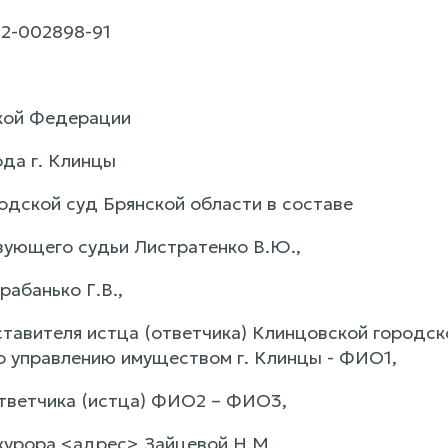
2-002898-91
кой Федерации
ода г. Клинцы
одской суд Брянской области в составе
ующего судьи Листратенко В.Ю.,
рабанько Г.В.,
ставителя истца (ответчика) Клинцовской городск
о управлению имуществом г. Клинцы - ФИО1,
тветчика (истца) ФИО2 – ФИО3,
курора <адрес> Зайцевой Н.М.,