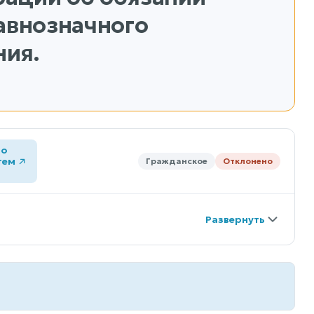
авнозначного
ния.
го
тем
Гражданское
Отклонено