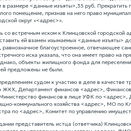
е в размере <данные изъяты>,35 руб. Прекратить 
лого помещение, признав на него право муниципа
одской округ «<адрес>».
 со встречным иском к Клинцовской городской ад
ставить ей взамен изымаемых <данные изъяты> д
, равнозначное благоустроенное, отвечающее са
тречного иска указала, что она имеет право на п
 однако, объекты жилищного фонда для переселени
ей предложены не были.
ределением судом к участию в деле в качестве т
 ЖКХ, Департамент финансов <адрес>, Финансов
Министерство финансов в лице УФК по <адрес>, 
ищно-коммунального хозяйства <адрес>, МО по К
тра по <адрес>, Комитет по управлению имущес
дании представитель истца (ответчика) Клинцовс