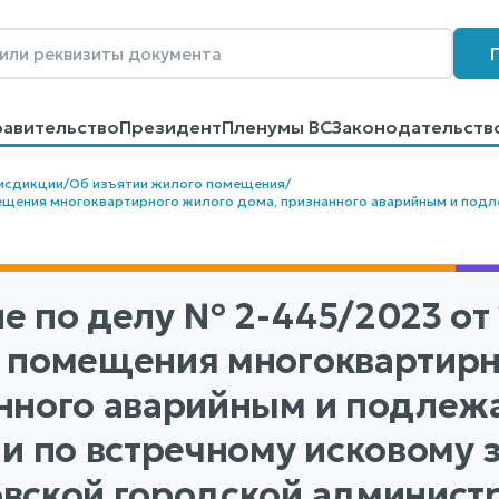
равительство
Президент
Пленумы ВС
Законодательств
говоров
Контакты
Помощь
Поиск
исдикции
/
Об изъятии жилого помещения
/
щения многоквартирного жилого дома, признанного аварийным и подл
е по делу
№ 2-445/2023
от 
 помещения многоквартирн
нного аварийным и подлежа
 и по встречному исковому
вской городской администр