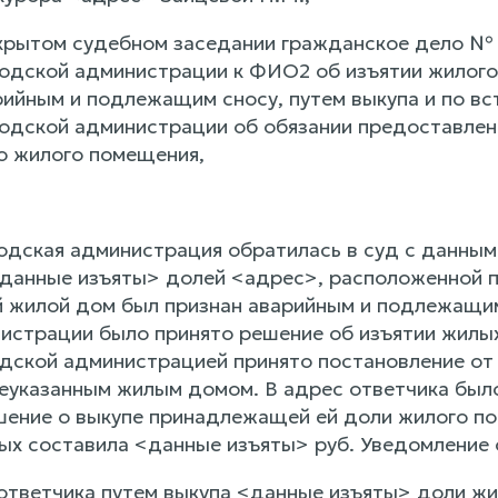
крытом судебном заседании гражданское дело № 
одской администрации к ФИО2 об изъятии жилого
рийным и подлежащим сносу, путем выкупа и по в
одской администрации об обязании предоставлени
о жилого помещения,
дская администрация обратилась в суд с данным и
данные изъяты> долей <адрес>, расположенной п
 жилой дом был признан аварийным и подлежащи
истрации было принято решение об изъятии жилы
дской администрацией принято постановление от 1
еуказанным жилым домом. В адрес ответчика был
шение о выкупе принадлежащей ей доли жилого по
ых составила <данные изъяты> руб. Уведомление 
 ответчика путем выкупа <данные изъяты> доли ж