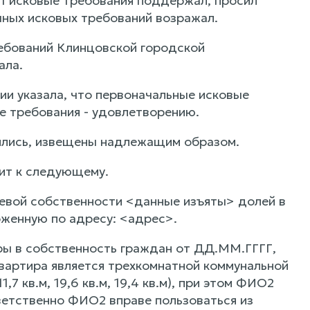
1 исковые требования поддержал, просил
чных исковых требований возражал.
ебований Клинцовской городской
ала.
ии указала, что первоначальные исковые
е требования - удовлетворению.
вились, извещены надлежащим образом.
ит к следующему.
евой собственности <данные изъяты> долей в
оженную по адресу: <адрес>.
иры в собственность граждан от ДД.ММ.ГГГГ,
квартира является трехкомнатной коммунальной
7 кв.м, 19,6 кв.м, 19,4 кв.м), при этом ФИО2
ветственно ФИО2 вправе пользоваться из