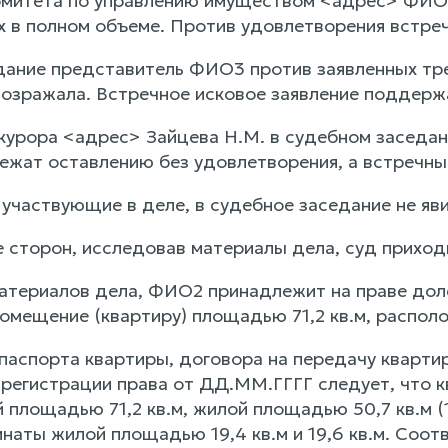
омитета по управлению имуществом <адрес> ФИО
х в полном объеме. Против удовлетворения встре
дание представитель ФИО3 против заявленных тр
озражала. Встречное исковое заявление поддерж
курора <адрес> Зайцева Н.М. в судебном заседан
ежат оставлению без удовлетворения, а встречны
 участвующие в деле, в судебное заседание не я
 сторон, исследовав материалы дела, суд приход
материалов дела, ФИО2 принадлежит на праве дол
помещение (квартиру) площадью 71,2 кв.м, распол
 паспорта квартиры, договора на передачу кварт
 регистрации права от ДД.ММ.ГГГГ следует, что 
площадью 71,2 кв.м, жилой площадью 50,7 кв.м (11,
наты жилой площадью 19,4 кв.м и 19,6 кв.м. Соот