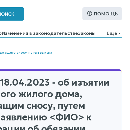
ПОМОЩЬ
ПОИСК
о
Изменения в законодательстве
Законы
Ещё
ежащего сносу, путем выкупа
18.04.2023 - об изъятии
ого жилого дома,
щим сносу, путем
 заявлению <ФИО> к
ации об обязании