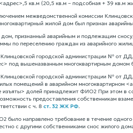
дрес>,5 кв.м (20,5 кв.м – подсобная + 39 кв.м жи
лючением межведомственной комиссии Клинцовск
ногоквартирный жилой дом был признан аварийн
 дом, признанный аварийным и подлежащим сносу,
ммы по переселению граждан из аварийного жили
Клинцовской городской администрации № от ДД.
ес> под вышеназванным многоквартирным домом б
 Клинцовской городской администрации № от ДД
илых помещений в аварийном многоквартирном <ад
 изъяты> долей принадлежит ФИО2 При этом в со
озможность предоставления собственникам взаме
тветствии с ч. 8
ст. 32 ЖК РФ
.
 было направлено требование в течение одного 
естно с другими собственниками снос жилого дома