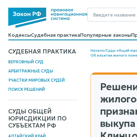
Кодексы
Судебная практика
Популярные законы
П
Калькуляторы
Справочные материалы
Образцы до
СУДЕБНАЯ ПРАКТИКА
Начало
/
Суды общей юр
Об изъятии жилого поме
ВЕРХОВНЫЙ СУД
АРБИТРАЖНЫЕ СУДЫ
УЧАСТКИ МИРОВЫХ СУДЕЙ
Решени
ПОИСК РЕШЕНИЙ
жилого
призна
СУДЫ ОБЩЕЙ
ЮРИСДИКЦИИ ПО
выкупа
СУБЪЕКТАМ РФ
Клинцо
АЛТАЙСКИЙ КРАЙ