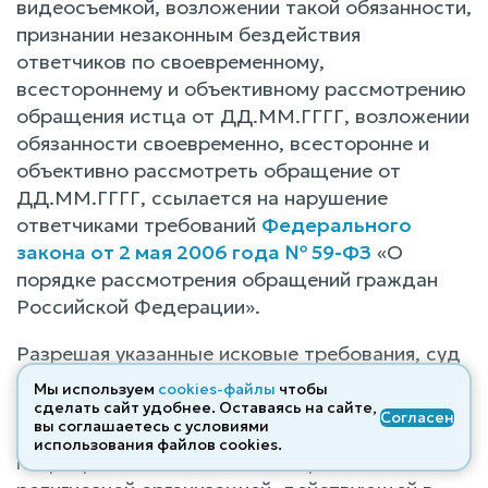
видеосъемкой, возложении такой обязанности,
признании незаконным бездействия
ответчиков по своевременному,
всестороннему и объективному рассмотрению
обращения истца от ДД.ММ.ГГГГ, возложении
обязанности своевременно, всесторонне и
объективно рассмотреть обращение от
ДД.ММ.ГГГГ, ссылается на нарушение
ответчиками требований
Федерального
закона от 2 мая 2006 года № 59-ФЗ
«О
порядке рассмотрения обращений граждан
Российской Федерации».
Разрешая указанные исковые требования, суд
исходит из того, что религиозная
Мы используем
cookies-файлы
чтобы
обрганизация Пермская Епархия Русской
сделать сайт удобнее. Оставаясь на сайте,
Согласен
вы соглашаетесь с условиями
православной церкви (Московский
использования файлов cооkies.
патриархат) является некоммерческой