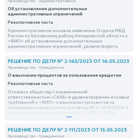
Производство - Административное
Об установлении дополнительных
административных ограничений
Резолютивная часть
Административное исковое заявление Отдела МВД
России по Беловскому району Кемеровской области к
<ФИО> об установлении дополнительных
административных ограничений, удовлетворить
РЕШЕНИЕ ПО ДЕЛУ № 2-165/2023 ОТ 16.05.2023
Производство - Гражданское
О взыскании процентов за пользование кредитом
Резолютивная часть
Отказать обществу с ограниченной
ответственностью «СААБ» в удовлетворении исковых
требований к <ФИО> о взыскании процентов за
пользование кредитом по договору № от 10.07.2014 о
взыскании процентов в порядке ст. 809 ГК РФ за
...
период с 22 марта 2018г. по 29 января 2020г. в
размере 68067 руб. 87 коп., процентов в порядке ст.
395 ГК РФ за период с 22 марта 2018 г. по 26 июля 2018
РЕШЕНИЕ ПО ДЕЛУ № 2-111/2023 ОТ 15.05.2023
г. в размере 1885 руб. 78 коп., процентов в порядке ст.
Производство - Гражданское