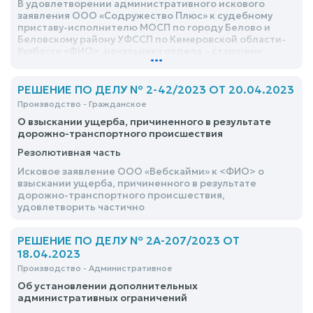
В удовлетворении административного искового
заявления ООО «Содружество Плюс» к судебному
приставу-исполнителю МОСП по городу Белово и
Беловскому району УФССП по Кемеровской области-
Кузбассу <ФИО>, начальнику отдела – старшему
...
судебному приставу МОСП по г. Белово и Беловскому
району ГУФССП России по Кемеровской области-
Кузбассу <ФИО>, руководителю ГУФССП России по
РЕШЕНИЕ ПО ДЕЛУ № 2-42/2023 ОТ 20.04.2023
Кемеровской области-Кузбассу <ФИО> об
Производство - Гражданское
оспаривании бездействия должностного лица
О взыскании ущерба, причиненного в результате
службы судебных приставов, отказать
дорожно-транспортного происшествия
Резолютивная часть
Исковое заявление ООО «Вебскайми» к <ФИО> о
взыскании ущерба, причиненного в результате
дорожно-транспортного происшествия,
удовлетворить частично
РЕШЕНИЕ ПО ДЕЛУ № 2А-207/2023 ОТ
18.04.2023
Производство - Административное
Об установлении дополнительных
административных ограничений