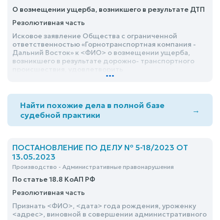
395 ГК РФ за период с 27 июля 2018г. по 29 января
О возмещении ущерба, возникшего в результате ДТП
2020г. в размере 14901 руб. 78 коп., расходов по
уплате государственной пошлины за подачу
Резолютивная часть
настоящего искового заявления в размере 2746 руб.
00 коп., почтовых расходов в размере 84 руб. 00 коп
Исковое заявление Общества с ограниченной
ответственностью «Горнотранспортная компания -
Дальний Восток» к <ФИО> о возмещении ущерба,
возникшего в результате дорожно- транспортного
происшествия, удовлетворить
...
Найти похожие дела в полной базе
→
судебной практики
ПОСТАНОВЛЕНИЕ ПО ДЕЛУ № 5-18/2023 ОТ
13.05.2023
Производство - Административные правонарушения
По статье 18.8 КоАП РФ
Резолютивная часть
Признать <ФИО>, <дата> года рождения, уроженку
<адрес>, виновной в совершении административного