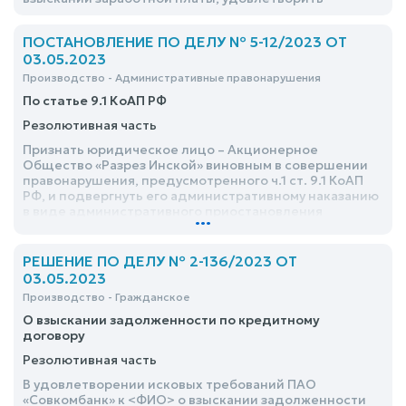
ПОСТАНОВЛЕНИЕ ПО ДЕЛУ № 5-12/2023 ОТ
03.05.2023
Производство - Административные правонарушения
По статье 9.1 КоАП РФ
Резолютивная часть
Признать юридическое лицо – Акционерное
Общество «Разрез Инской» виновным в совершении
правонарушения, предусмотренного ч.1 ст. 9.1 КоАП
РФ, и подвергнуть его административному наказанию
в виде административного приостановления
...
деятельности по эксплуатации ленточных
конвейеров 3Л-120В (№), 3ЛЛТ-1000 (№) в
Акционерном обществе «Разрез «Инской», по месту
РЕШЕНИЕ ПО ДЕЛУ № 2-136/2023 ОТ
осуществления эксплуатации: <адрес>, на срок 60
03.05.2023
суток, включая время фактического прекращения
Производство - Гражданское
деятельности: с 19-00 часов 26 апреля 2023 года
О взыскании задолженности по кредитному
договору
Резолютивная часть
В удовлетворении исковых требований ПАО
«Совкомбанк» к <ФИО> о взыскании задолженности