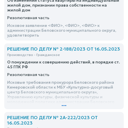
Об изменении статуса квартиры на индивидуальный
жилой дом, признании права собственности на
жилой дом
Резолютивная часть
Исковое заявление <ФИО>, <ФИО>, <ФИО> к
администрации Беловского муниципального округа,
удовлетворить
РЕШЕНИЕ ПО ДЕЛУ № 2-188/2023 ОТ 16.05.2023
Производство - Гражданское
О понуждении к совершению действий, в порядке ст.
45 ГПК РФ
Резолютивная часть
Исковые требования прокурора Беловского района
Кемеровской области к МБУ «Культурно-досуговый
центр Беловского муниципального округа»,
Управлению культуры, физической культуры и
молодежной политики администрации Беловского
...
муниципального округа, администрации Беловского
муниципального округа о понуждении к совершению
действий, в порядке ст. 45 ГПК РФ, удовлетворить
РЕШЕНИЕ ПО ДЕЛУ № 2А-222/2023 ОТ
16.05.2023