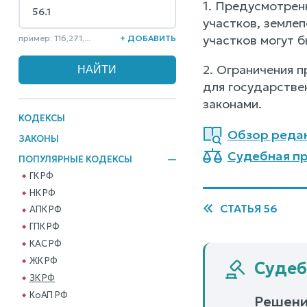
1. Предусмотрен
участков, земле
участков могут 
пример: 116,271,...
+ ДОБАВИТЬ
2. Ограничения п
для государстве
законами.
КОДЕКСЫ
Обзор реда
ЗАКОНЫ
Судебная пр
ПОПУЛЯРНЫЕ КОДЕКСЫ
ГК РФ
НК РФ
СТАТЬЯ 56
АПК РФ
ГПК РФ
КАС РФ
ЖК РФ
Судеб
ЗК РФ
КоАП РФ
Решени