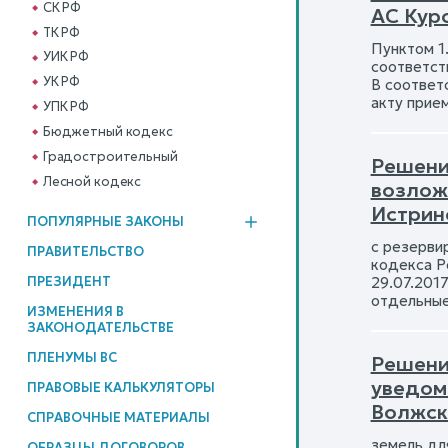
СК РФ
АС Кур
ТК РФ
Пунктом 1
УИК РФ
соответств
УК РФ
В соответ
акту прие
УПК РФ
Бюджетный кодекс
Градостроительный
Решени
Лесной кодекс
возлож
Истрин
ПОПУЛЯРНЫЕ ЗАКОНЫ
с резерви
ПРАВИТЕЛЬСТВО
кодекса Ро
ПРЕЗИДЕНТ
29.07.201
отдельные
ИЗМЕНЕНИЯ В
ЗАКОНОДАТЕЛЬСТВЕ
ПЛЕНУМЫ ВС
Решени
уведом
ПРАВОВЫЕ КАЛЬКУЛЯТОРЫ
Волжск
СПРАВОЧНЫЕ МАТЕРИАЛЫ
земель дл
ОБРАЗЦЫ ДОГОВОРОВ