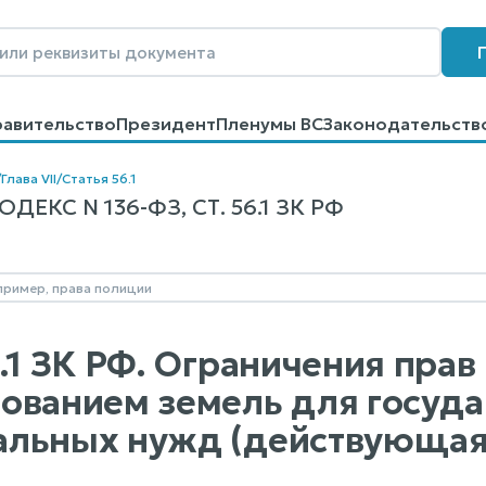
равительство
Президент
Пленумы ВС
Законодательств
говоров
Контакты
Помощь
Поиск
/
Глава VII
/
Статья 56.1
ЕКС N 136-ФЗ, СТ. 56.1 ЗК РФ
.1 ЗК РФ. Ограничения прав 
ованием земель для госуд
альных нужд (действующая