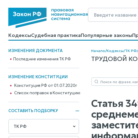
Кодексы
Судебная практика
Популярные законы
П
Калькуляторы
Справочные материалы
Образцы до
ИЗМЕНЕНИЯ ДОКУМЕНТА
Начало
/
Кодексы
/
ТК РФ
ТРУДОВОЙ КОДЕ
Последние изменения ТК РФ
ИЗМЕНЕНИЕ КОНСТИТУЦИИ
Конституция РФ от 01.07.2020г
Cписок поправок в Конституцию
Статья 3
среднеме
СОСТАВИТЬ ПОДБОРКУ
заместит
информац