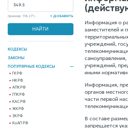
(действу
пример: 116,271,...
+ ДОБАВИТЬ
Информация о ра
заместителей и 
территориальных
учреждений, гос
КОДЕКСЫ
телекоммуникаци
самоуправления,
ЗАКОНЫ
учреждений, пре
ПОПУЛЯРНЫЕ КОДЕКСЫ
иными нормативн
ГК РФ
НК РФ
Информация, пре
АПК РФ
органов местног
ГПК РФ
части первой на
КАС РФ
телекоммуникаци
ЖК РФ
ЗК РФ
В составе разме
КоАП РФ
запрещается ука