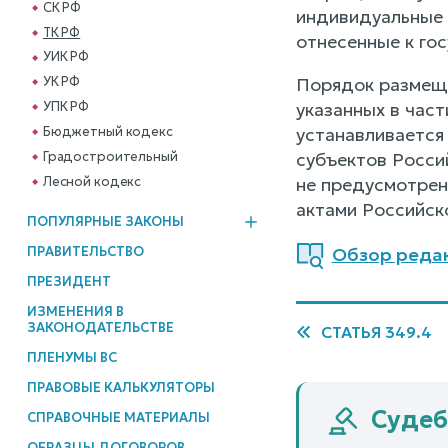
СК РФ
индивидуальные 
ТК РФ
отнесенные к го
УИК РФ
Порядок размеще
УК РФ
указанных в час
УПК РФ
устанавливается
Бюджетный кодекс
Градостроительный
субъектов Росси
Лесной кодекс
не предусмотрен
актами Российск
ПОПУЛЯРНЫЕ ЗАКОНЫ
ПРАВИТЕЛЬСТВО
Обзор реда
ПРЕЗИДЕНТ
ИЗМЕНЕНИЯ В
ЗАКОНОДАТЕЛЬСТВЕ
СТАТЬЯ 349.4
ПЛЕНУМЫ ВС
ПРАВОВЫЕ КАЛЬКУЛЯТОРЫ
Судеб
СПРАВОЧНЫЕ МАТЕРИАЛЫ
ОБРАЗЦЫ ДОГОВОРОВ