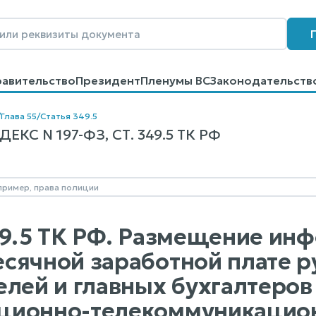
равительство
Президент
Пленумы ВС
Законодательств
говоров
Контакты
Помощь
Поиск
/
Глава 55
/
Статья 349.5
КС N 197-ФЗ, СТ. 349.5 ТК РФ
49.5 ТК РФ. Размещение ин
сячной заработной плате р
елей и главных бухгалтеров
ионно-телекоммуникационн