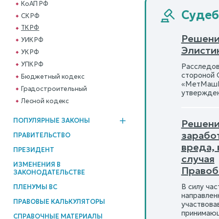
КоАП РФ
Судеб
СК РФ
ТК РФ
Решени
УИК РФ
Элисти
УК РФ
УПК РФ
Расследов
стороной 
Бюджетный кодекс
«МетМашКо
Градостроительный
утвержден
Лесной кодекс
ПОПУЛЯРНЫЕ ЗАКОНЫ
Решени
зарабо
ПРАВИТЕЛЬСТВО
вреда,
ПРЕЗИДЕНТ
случая
ИЗМЕНЕНИЯ В
Правоб
ЗАКОНОДАТЕЛЬСТВЕ
В силу ча
ПЛЕНУМЫ ВС
направлен
ПРАВОВЫЕ КАЛЬКУЛЯТОРЫ
участвова
принимаю
СПРАВОЧНЫЕ МАТЕРИАЛЫ