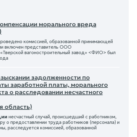
 компенсации морального вреда
)
роведено комиссией, образованной принимающей
сии включен представитель ООО
«Тверской вагоностроительный завод» <ФИО> был
года
 взыскании задолженности по
аты заработной платы, морального
кта о расследовании несчастного
я область)
ции
несчастный случай, происшедший с работником,
у о предоставлении труда работников (персонала) и
ы, расследуется комиссией, образованной