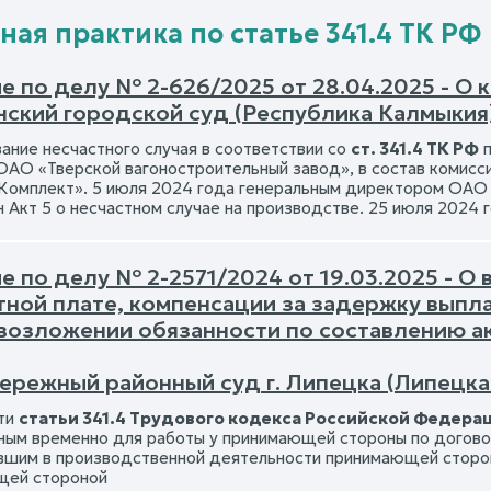
ная практика по статье 341.4 ТК РФ
е по делу № 2-626/2025 от 28.04.2025 - О
нский городской суд (Республика Калмыкия
ание несчастного случая в соответствии со
ст. 341.4 ТК РФ
п
ОАО «Тверской вагоностроительный завод», в состав комис
мплект». 5 июля 2024 года генеральным директором ОАО 
 Акт 5 о несчастном случае на производстве. 25 июля 2024 
е по делу № 2-2571/2024 от 19.03.2025 - О
тной плате, компенсации за задержку выпл
 возложении обязанности по составлению а
ережный районный суд г. Липецка (Липецка
сти
статьи 341.4 Трудового кодекса Российской Федера
ным временно для работы у принимающей стороны по договор
вшим в производственной деятельности принимающей сторон
щей стороной