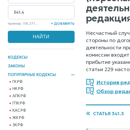
деятель
редакция
пример: 116,271,...
+ ДОБАВИТЬ
Несчастный случ
стороны по дого
деятельности пр
комиссии входит
КОДЕКСЫ
прибытие указан
ЗАКОНЫ
статьи 229 наст
ПОПУЛЯРНЫЕ КОДЕКСЫ
История ред
ГК РФ
НК РФ
Обзор реда
АПК РФ
ГПК РФ
КАС РФ
СТАТЬЯ 341.3
ЖК РФ
ЗК РФ