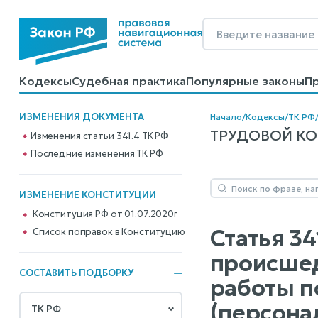
Кодексы
Судебная практика
Популярные законы
П
Калькуляторы
Справочные материалы
Образцы до
ИЗМЕНЕНИЯ ДОКУМЕНТА
Начало
/
Кодексы
/
ТК РФ
ТРУДОВОЙ КОДЕ
Изменения статьи 341.4 ТК РФ
Последние изменения ТК РФ
ИЗМЕНЕНИЕ КОНСТИТУЦИИ
Конституция РФ от 01.07.2020г
Статья 34
Cписок поправок в Конституцию
происшед
СОСТАВИТЬ ПОДБОРКУ
работы п
(персона