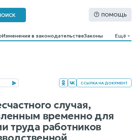
ПОМОЩЬ
ПОИСК
о
Изменения в законодательстве
Законы
Ещё
ССЫЛКА НА ДОКУМЕНТ
есчастного случая,
вленным временно для
ии труда работников
изводственной