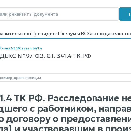
равительство
Президент
Пленумы ВС
Законодательств
говоров
Контакты
Помощь
Поиск
/
Глава 53.1
/
Статья 341.4
КС N 197-ФЗ, СТ. 341.4 ТК РФ
1.4 ТК РФ. Расследование н
шего с работником, напра
о договору о предоставлен
ла) и участвовавшим в про