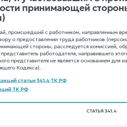
ности принимающей сторон
)
ай, происшедший с работником, направленным вр
вору о предоставлении труда работников (персон
инимающей стороны, расследуется комиссией, об
 представитель работодателя, направившего этог
ного представителя не является основанием для и
оящего Кодекса).
акций статьи 341.4 ТК РФ
кций ТК РФ
СТАТЬЯ 341.4