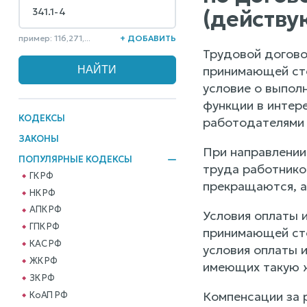
(действу
пример: 116,271,...
+ ДОБАВИТЬ
Трудовой догово
принимающей сто
условие о выпол
функции в интер
КОДЕКСЫ
работодателями 
ЗАКОНЫ
При направлении
ПОПУЛЯРНЫЕ КОДЕКСЫ
труда работнико
ГК РФ
прекращаются, а
НК РФ
АПК РФ
Условия оплаты 
ГПК РФ
принимающей сто
КАС РФ
условия оплаты 
ЖК РФ
имеющих такую 
ЗК РФ
Компенсации за р
КоАП РФ