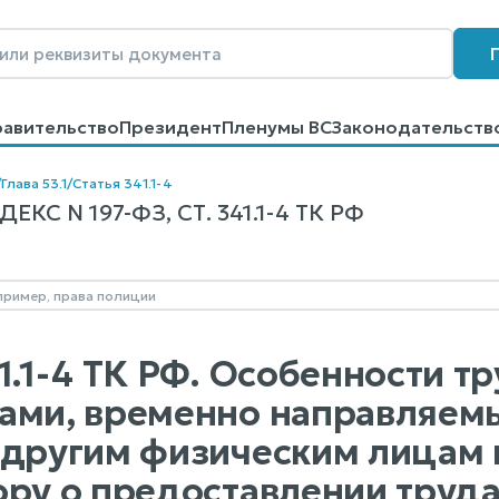
равительство
Президент
Пленумы ВС
Законодательств
говоров
Контакты
Помощь
Поиск
/
Глава 53.1
/
Статья 341.1-4
КС N 197-ФЗ, СТ. 341.1-4 ТК РФ
1.1-4 ТК РФ. Особенности т
ами, временно направляем
 другим физическим лицам
ору о предоставлении труда