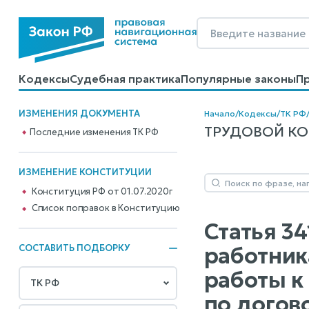
Кодексы
Судебная практика
Популярные законы
П
Калькуляторы
Справочные материалы
Образцы до
ИЗМЕНЕНИЯ ДОКУМЕНТА
Начало
/
Кодексы
/
ТК РФ
ТРУДОВОЙ КОДЕ
Последние изменения ТК РФ
ИЗМЕНЕНИЕ КОНСТИТУЦИИ
Конституция РФ от 01.07.2020г
Cписок поправок в Конституцию
Статья 34
работник
СОСТАВИТЬ ПОДБОРКУ
работы к
по догов