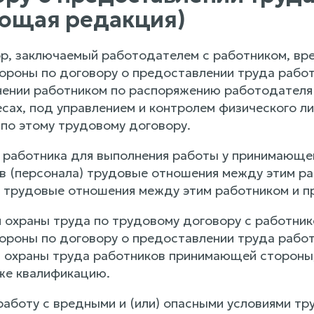
ющая редакция)
р, заключаемый работодателем с работником, вр
роны по договору о предоставлении труда работн
нении работником по распоряжению работодател
есах, под управлением и контролем физического л
по этому трудовому договору.
 работника для выполнения работы у принимающе
в (персонала) трудовые отношения между этим р
 трудовые отношения между этим работником и п
и охраны труда по трудовому договору с работни
роны по договору о предоставлении труда работн
и охраны труда работников принимающей стороны
же квалификацию.
аботу с вредными и (или) опасными условиями тру