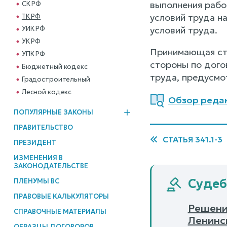
выполнения рабо
СК РФ
условий труда н
ТК РФ
условий труда.
УИК РФ
УК РФ
Принимающая сто
УПК РФ
стороны по дого
Бюджетный кодекс
труда, предусмо
Градостроительный
Лесной кодекс
Обзор реда
ПОПУЛЯРНЫЕ ЗАКОНЫ
ПРАВИТЕЛЬСТВО
СТАТЬЯ 341.1-3
ПРЕЗИДЕНТ
ИЗМЕНЕНИЯ В
ЗАКОНОДАТЕЛЬСТВЕ
Судеб
ПЛЕНУМЫ ВС
ПРАВОВЫЕ КАЛЬКУЛЯТОРЫ
Решение
СПРАВОЧНЫЕ МАТЕРИАЛЫ
Ленинс
ОБРАЗЦЫ ДОГОВОРОВ