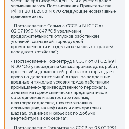
части, не противоречащей ТК, и с учетом ранее
упоминавшегося Постановления Правительства
РФ от 20.11.2008 N 870 следующие нормативные
правовые акты:
- Постановление Совмина СССР и ВЦСПС от
02.07.1990 N 647 "Об увеличении
продолжительности отпусков работникам
угольной, сланцевой, горнорудной
промышленности и отдельных базовых отраслей
народного хозяйства";
- Постановление Госкомтруда СССР от 01.02.1991
N 20 "Об утверждении Списка производств, работ,
профессий и должностей, работа в которых дает
право на дополнительный отпуск за подземные,
вредные и тяжелые условия труда работникам
промышленно-производственного персонала,
занятым на горно-химических предприятиях, в
объединениях и шахтостроительных,
шахтопроходческих, шахтомонтажных
организациях, на нефтяных и озокеритовых
шахтах, рудниках и карьерах по добыче
нефтебитума и озокерита";
- Постановление Госкомтруда СССР от 05.02.1991