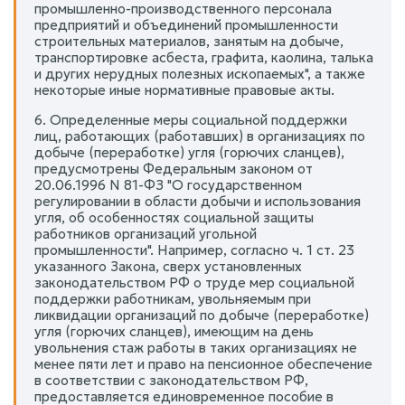
промышленно-производственного персонала
предприятий и объединений промышленности
строительных материалов, занятым на добыче,
транспортировке асбеста, графита, каолина, талька
и других нерудных полезных ископаемых", а также
некоторые иные нормативные правовые акты.
6. Определенные меры социальной поддержки
лиц, работающих (работавших) в организациях по
добыче (переработке) угля (горючих сланцев),
предусмотрены Федеральным законом от
20.06.1996 N 81-ФЗ "О государственном
регулировании в области добычи и использования
угля, об особенностях социальной защиты
работников организаций угольной
промышленности". Например, согласно ч. 1 ст. 23
указанного Закона, сверх установленных
законодательством РФ о труде мер социальной
поддержки работникам, увольняемым при
ликвидации организаций по добыче (переработке)
угля (горючих сланцев), имеющим на день
увольнения стаж работы в таких организациях не
менее пяти лет и право на пенсионное обеспечение
в соответствии с законодательством РФ,
предоставляется единовременное пособие в