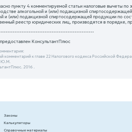
ласно пункту 4 комментируемой статьи налоговые вычеты по э
водстве алкогольной и (или) подакцизной спиртосодержаще
ой и (или) подакцизной спиртосодержащей продукции по сост
венный реестр юридических лиц, производятся в порядке, п
------------------------------------------------------
предоставлен КонсультантПлюс
омментария:
й комментарий к главе 22 Налогового кодекса Российской Федерац
 Ю.М.
ьтантПлюс. 2016 .
Законы
Калькуляторы
Справочные материалы