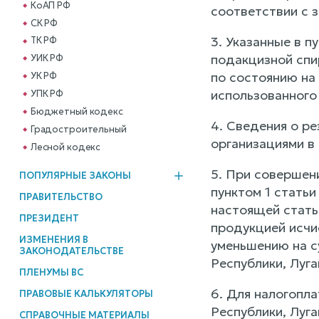
КоАП РФ
соответствии с 
СК РФ
3. Указанные в п
ТК РФ
подакцизной спи
УИК РФ
по состоянию на 
УК РФ
использованного
УПК РФ
Бюджетный кодекс
4. Сведения о ре
Градостроительный
организациями в 
Лесной кодекс
5. При совершен
ПОПУЛЯРНЫЕ ЗАКОНЫ
пунктом 1 статьи
ПРАВИТЕЛЬСТВО
настоящей стать
ПРЕЗИДЕНТ
продукцией исчи
ИЗМЕНЕНИЯ В
уменьшению на с
ЗАКОНОДАТЕЛЬСТВЕ
Республики, Луг
ПЛЕНУМЫ ВС
6. Для налогопл
ПРАВОВЫЕ КАЛЬКУЛЯТОРЫ
Республики, Луг
СПРАВОЧНЫЕ МАТЕРИАЛЫ