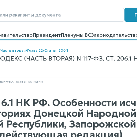
равительство
Президент
Пленумы ВС
Законодательств
говоров
Контакты
Помощь
Поиск
/
Часть вторая
/
Глава 22
/
Статья 206.1
ЕКС (ЧАСТЬ ВТОРАЯ) N 117-ФЗ, СТ. 206.1 
06.1 НК РФ. Особенности ис
ториях Донецкой Народной 
 Республики, Запорожской 
(действующая редакция)