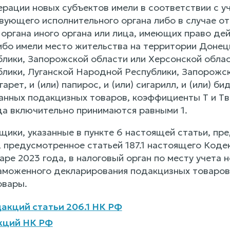
рации новых субъектов имели в соответствии с 
вующего исполнительного органа либо в случае о
 органа иного органа или лица, имеющих право де
ибо имели место жительства на территории Донец
лики, Запорожской области или Херсонской облас
лики, Луганской Народной Республики, Запорожск
рет, и (или) папирос, и (или) сигарилл, и (или) бид
нных подакцизных товаров, коэффициенты T и Tв з
да включительно принимаются равными 1.
ьщики, указанные в пункте 6 настоящей статьи, п
, предусмотренное статьей 187.1 настоящего Коде
аре 2023 года, в налоговый орган по месту учета 
таможенного декларирования подакцизных товаров
овары.
акций статьи 206.1 НК РФ
кций НК РФ