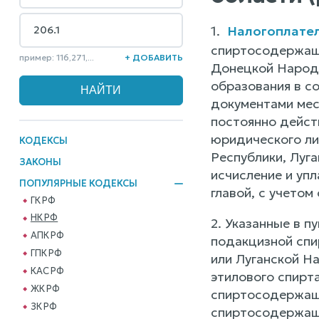
1.
Налогоплате
спиртосодержаще
пример: 116,271,...
+ ДОБАВИТЬ
Донецкой Народн
образования в с
документами мес
постоянно дейст
юридического ли
КОДЕКСЫ
Республики, Луг
ЗАКОНЫ
исчисление и уп
ПОПУЛЯРНЫЕ КОДЕКСЫ
главой, с учетом
ГК РФ
НК РФ
2. Указанные в п
АПК РФ
подакцизной спи
ГПК РФ
или Луганской Н
КАС РФ
этилового спирта
ЖК РФ
спиртосодержаще
ЗК РФ
спиртосодержаще