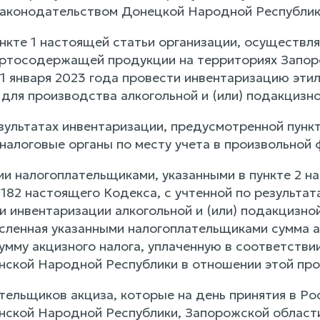
законодательством Донецкой Народной Республик
ункте 1 настоящей статьи организации, осуществл
ртосодержащей продукции на территориях Запоро
1 января 2023 года провести инвентаризацию этил
 для производства алкогольной и (или) подакциз
зультатах инвентаризации, предусмотренной пункт
налоговые органы по месту учета в произвольной 
ии налогоплательщиками, указанными в пункте 2 н
 182 настоящего Кодекса, с учтенной по результа
и инвентаризации алкогольной и (или) подакцизн
сленная указанными налогоплательщиками сумма а
умму акцизного налога, уплаченную в соответств
анской Народной Республики в отношении этой про
ательщиков акциза, которые на день принятия в
анской Народной Республики, Запорожской области