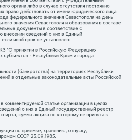
рые имели в соответствии с учредительными
го органа либо в случае отсутствия постоянно
их право действовать от имени юридического лица
рода федерального значения Севастополя на день
ого значения Севастополя и образования в составе
ельные документы в соответствие с
 внесении сведений о них в Единый
 если иной срок не установлен:
ФКЗ "О принятии в Российскую Федерацию
х субъектов - Республики Крым и города
ьности (банкротства) на территориях Республики
нений в отдельные законодательные акты Российской
 в комментируемой статье организации в целях
сведений о них в Единый государственный реестр
пирта, сумма акциза по которому не принята к
кции по приемке, хранению, отпуску,
промом СССР 25.09.1985.