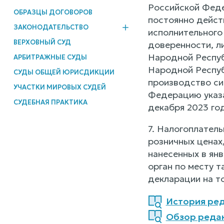
Российской Феде
ОБРАЗЦЫ ДОГОВОРОВ
постоянно дейст
ЗАКОНОДАТЕЛЬСТВО
исполнительного
ВЕРХОВНЫЙ СУД
доверенности, л
Народной Респуб
АРБИТРАЖНЫЕ СУДЫ
Народной Респуб
СУДЫ ОБЩЕЙ ЮРИСДИКЦИИ
производство сига
УЧАСТКИ МИРОВЫХ СУДЕЙ
Федерацию указа
СУДЕБНАЯ ПРАКТИКА
декабря 2023 го
7. Налогоплател
розничных ценах
нанесенных в янв
орган по месту 
декларации на т
История ред
Обзор реда