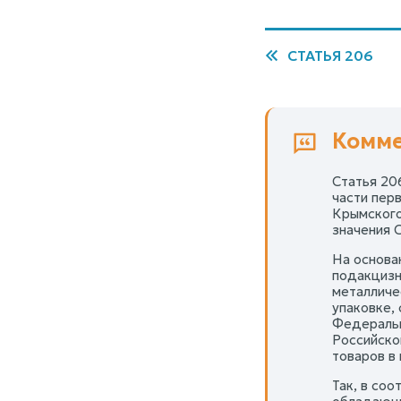
СТАТЬЯ 206
Комме
Статья 20
части пер
Крымского
значения С
На основа
подакцизн
металличе
упаковке,
Федеральн
Российско
товаров в
Так, в соо