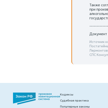
Также сог
при произ
алкогольн
государст
------------
Документ 
Источник к
Постатейны
Лермонтов
СПС Консул
Кодексы
Судебная практика
Популярные законы