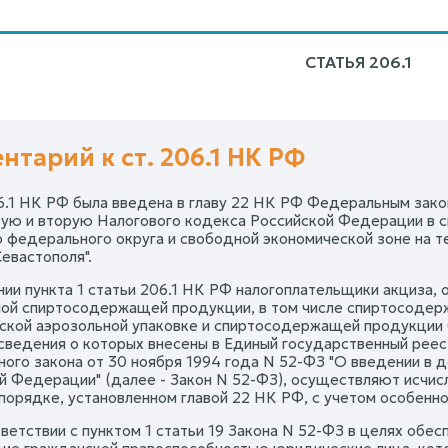
СТАТЬЯ 206.1
нтарий к ст. 206.1 НК РФ
6.1 НК РФ была введена в главу 22 НК РФ Федеральным закон
вую и вторую Налогового кодекса Российской Федерации в с
 федерального округа и свободной экономической зоне на 
евастополя".
нии пункта 1 статьи 206.1 НК РФ налогоплательщики акциза,
ой спиртосодержащей продукции, в том числе спиртосоде
ской аэрозольной упаковке и спиртосодержащей продукции 
 сведения о которых внесены в Единый государственный реес
ого закона от 30 ноября 1994 года N 52-ФЗ "О введении в 
й Федерации" (далее - Закон N 52-ФЗ), осуществляют исчис
 порядке, установленном главой 22 НК РФ, с учетом особенн
тветствии с пунктом 1 статьи 19 Закона N 52-ФЗ в целях обе