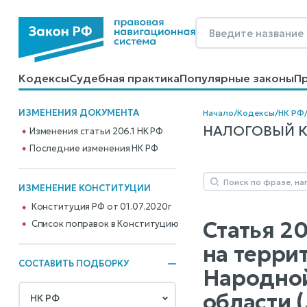
Кодексы
Судебная практика
Популярные законы
П
Калькуляторы
Справочные материалы
Образцы до
ИЗМЕНЕНИЯ ДОКУМЕНТА
Начало
/
Кодексы
/
НК РФ
НАЛОГОВЫЙ КОД
Изменения статьи 206.1 НК РФ
Последние изменения НК РФ
ИЗМЕНЕНИЕ КОНСТИТУЦИИ
Конституция РФ от 01.07.2020г
Статья 2
Cписок поправок в Конституцию
на терри
СОСТАВИТЬ ПОДБОРКУ
Народной
области 