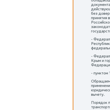
обладающи
документа
действующ
без довер
принятия 
Российско
законодат
государств
- Федерал
Республик
федеральн
- Федерал
Крым и го
Федерации
- пунктом 
Обращаем 
применени
юридическ
вычету.
Порядок п
транспорт