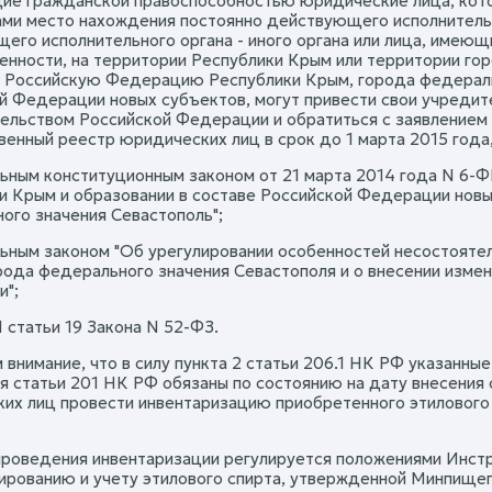
е гражданской правоспособностью юридические лица, кото
ми место нахождения постоянно действующего исполнительно
его исполнительного органа - иного органа или лица, имеющ
енности, на территории Республики Крым или территории го
в Российскую Федерацию Республики Крым, города федеральн
й Федерации новых субъектов, могут привести свои учредит
ельством Российской Федерации и обратиться с заявлением о
енный реестр юридических лиц в срок до 1 марта 2015 года,
ьным конституционным законом от 21 марта 2014 года N 6-
и Крым и образовании в составе Российской Федерации новы
ого значения Севастополь";
ьным законом "Об урегулировании особенностей несостоятел
рода федерального значения Севастополя и о внесении изме
";
1 статьи 19 Закона N 52-ФЗ.
внимание, что в силу пункта 2 статьи 206.1 НК РФ указанные
я статьи 201 НК РФ обязаны по состоянию на дату внесения 
их лиц провести инвентаризацию приобретенного этилового с
роведения инвентаризации регулируется положениями Инстру
ированию и учету этилового спирта, утвержденной Минпище