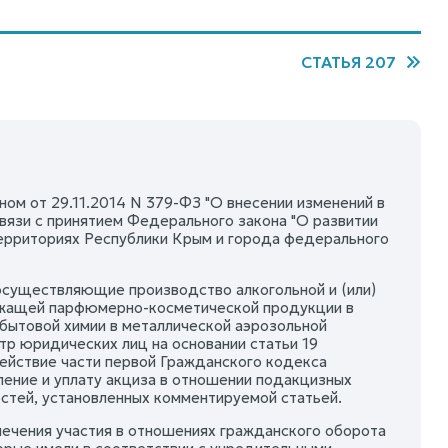
СТАТЬЯ 207
ом от 29.11.2014 N 379-ФЗ "О внесении изменений в
вязи с принятием Федерального закона "О развитии
территориях Республики Крым и города федерального
 осуществляющие производство алкогольной и (или)
ржащей парфюмерно-косметической продукции в
бытовой химии в металлической аэрозольной
тр юридических лиц на основании статьи 19
действие части первой Гражданского кодекса
ление и уплату акциза в отношении подакцизных
остей, установленных комментируемой статьей.
спечения участия в отношениях гражданского оборота