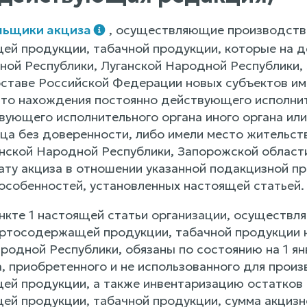
льщики акциза
, осуществляющие производство
й продукции, табачной продукции, которые на д
ой Республики, Луганской Народной Республики, 
оставе Российской Федерации новых субъектов им
то нахождения постоянно действующего исполните
вующего исполнительного органа иного органа ил
ца без доверенности, либо имели место жительс
анской Народной Республики, Запорожской област
лату акциза в отношении указанной подакцизной п
 особенностей, установленных настоящей статьей.
ункте 1 настоящей статьи организации, осуществл
ртосодержащей продукции, табачной продукции 
ародной Республики, обязаны по состоянию на 1 я
, приобретенного и не использованного для произ
й продукции, а также инвентаризацию остатков а
й продукции, табачной продукции, сумма акцизно